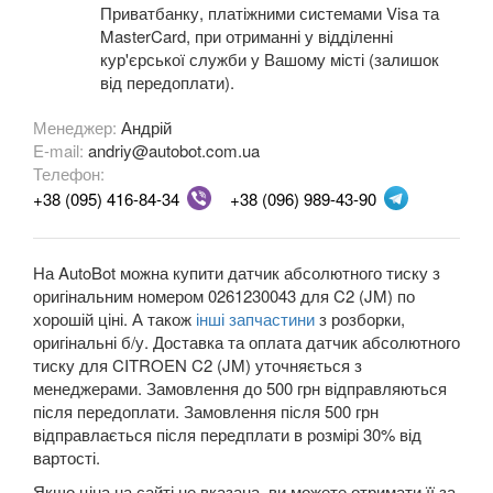
Приватбанку, платіжними системами Visa та
C4 Cactus II
MasterCard, при отриманні у відділенні
кур'єрської служби у Вашому місті (залишок
C5 I X40 (DC, DE)
від передоплати).
C5 I X40 (RC, RE)
Менеджер:
Андрій
E-mail:
andriy@autobot.com.ua
C5 II X7 (RD, TD)
Телефон:
+38 (095) 416-84-34
+38 (096) 989-43-90
C6 (TD)
C8 (EA, EB)
На AutoBot можна купити датчик абсолютного тиску з
оригінальним номером 0261230043 для C2 (JM) по
C-Crosser (EP)
хорошій ціні. А також
інші запчастини
з розборки,
C-Elysee II
оригінальні б/у. Доставка та оплата датчик абсолютного
тиску для CITROEN C2 (JM) уточняється з
DS3
менеджерами. Замовлення до 500 грн відправляються
після передоплати. Замовлення після 500 грн
DS4
відправлається після передплати в розмірі 30% від
вартості.
DS4 Crossback
Якщо ціна на сайті не вказана, ви можете отримати її за