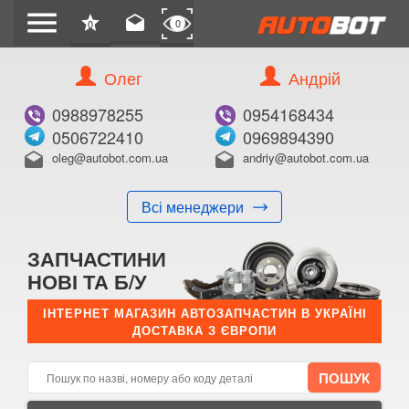
menu
star
drafts
0
0
Олег
Андрій
Б/В
В ЗАКЛАДКИ
0988978255
0954168434
0506722410
0969894390
oleg@autobot.com.ua
andriy@autobot.com.ua
drafts
drafts
Всі менеджери
КУПИТИ
ЗАПЧАСТИНИ
Оригінальний номер:
НОВІ ТА Б/У
Примітка:
ІНТЕРНЕТ МАГАЗИН АВТОЗАПЧАСТИН В УКРАЇНІ
ДОСТАВКА З ЄВРОПИ
Менеджер:
E-mail:
Телефон: