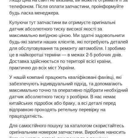
телефоном. Після оплати запчастини, проінформуйте
DS5
будь ласка менеджера.
DS7 Crossback
Купуючи тут запчастини ви отримуєте оригінальні
датчик абсолютного тиску високої якості за
Nemo
максимально вигідною ціною. Ми здатні задовольнити
будь-які запити наших клієнтів, які потребують деталей
SpaceTourer
для обслуговування та ремонту автомобіля. І зробимо
це в найкоротші терміни — в межах 2-5 робочих днів.
Xsara II (N0, N1, N2)
Доставка здійснюється по території всієї країни,
практично до всіх міст України.
Xsara II Picasso (N68)
У нашій компанії працюють кваліфіковані фахівці, які
забезпечують індивідуальний підхід, та допомагають
FIAT
keyboard_arrow_down
максимально точно та оперативно підібрати необхідний
датчик абсолютного тиску з розбірки. В нас немає
FORD
keyboard_arrow_down
китайських підробок або браку, а всі деталі перед
відправкою проходять ретельну перевірку на
HONDA
keyboard_arrow_down
працездатність.
HYUNDAI
keyboard_arrow_down
Для самостійного пошуку за каталогом скористайтесь
оригінальним номером запчастини. Виробник наносить
JAGUAR
keyboard_arrow_down