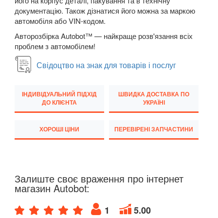
його на корпус деталі, пакування та в технічну
документацію. Також дізнатися його можна за маркою
JEEP
keyboard_arrow_down
автомобіля або VIN-кодом.
Авторозбірка Autobot™ — найкраще розв'язання всіх
KIA
keyboard_arrow_down
проблем з автомобілем!
LANCIA
keyboard_arrow_down
Свідоцтво на знак для товарів і послуг
LAND ROVER
keyboard_arrow_down
ІНДИВІДУАЛЬНИЙ ПІДХІД
ШВИДКА ДОСТАВКА ПО
LEXUS
keyboard_arrow_down
ДО КЛІЄНТА
УКРАЇНІ
MG
keyboard_arrow_down
ХОРОШІ ЦІНИ
ПЕРЕВІРЕНІ ЗАПЧАСТИНИ
MASERATI
keyboard_arrow_down
MAZDA
keyboard_arrow_down
Залиште своє враження про інтернет
MERCEDES-BENZ
keyboard_arrow_down
магазин Autobot:
MINI
keyboard_arrow_down
1
5.00