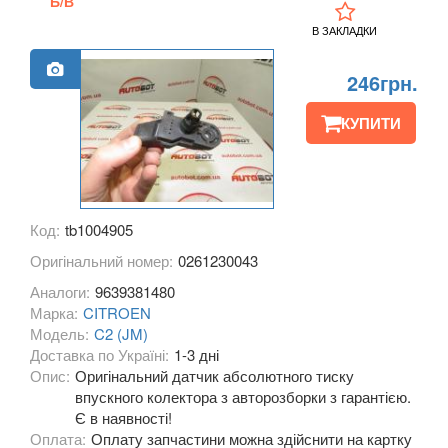
Б/В
C3 Aircross
В ЗАКЛАДКИ
C3 Pluriel (HB)
246грн.
C3 Picasso (SH)
КУПИТИ
C4 I (LC, LA)
C4 I Picasso (UD)
C4 I Grand Picasso (UD)
Код:
tb1004905
Оригінальний номер:
0261230043
C4 II (B7)
Аналоги:
9639381480
C4 II Picasso (B78)
Марка:
CITROEN
Модель:
C2 (JM)
C4 II Grand Picasso (B78)
Доставка по Україні:
1-3 дні
Опис:
Оригінальний датчик абсолютного тиску
C4 Aircross
впускного колектора з авторозборки з гарантією.
Є в наявності!
C4 Cactus I
Оплата:
Оплату запчастини можна здійснити на картку