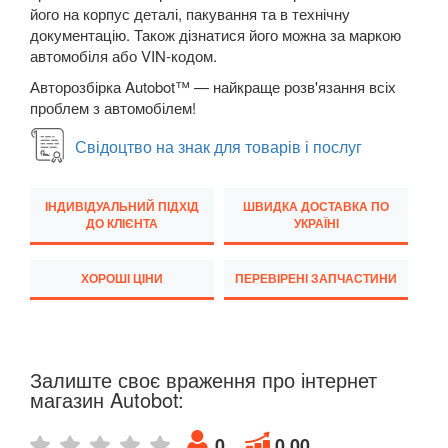
його на корпус деталі, пакування та в технічну
JEEP
документацію. Також дізнатися його можна за маркою
keyboard_arrow_down
автомобіля або VIN-кодом.
KIA
keyboard_arrow_down
Авторозбірка Autobot™ — найкраще розв'язання всіх
проблем з автомобілем!
LANCIA
keyboard_arrow_down
Свідоцтво на знак для товарів і послуг
LAND ROVER
keyboard_arrow_down
LEXUS
keyboard_arrow_down
ІНДИВІДУАЛЬНИЙ ПІДХІД
ШВИДКА ДОСТАВКА ПО
ДО КЛІЄНТА
УКРАЇНІ
MG
keyboard_arrow_down
ХОРОШІ ЦІНИ
ПЕРЕВІРЕНІ ЗАПЧАСТИНИ
MASERATI
keyboard_arrow_down
MAZDA
keyboard_arrow_down
MERCEDES-BENZ
keyboard_arrow_down
Залиште своє враження про інтернет
магазин Autobot:
MINI
keyboard_arrow_down
0
0.00