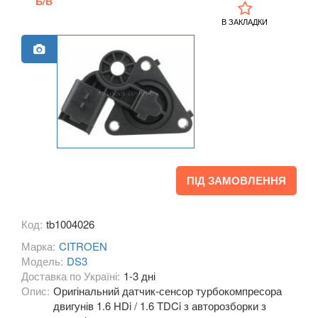
Б/В
C3 Aircross
В ЗАКЛАДКИ
C3 Pluriel (HB)
C3 Picasso (SH)
C4 I (LC, LA)
C4 I Picasso (UD)
C4 I Grand Picasso (UD)
ПІД ЗАМОВЛЕННЯ
C4 II (B7)
C4 II Picasso (B78)
Код:
tb1004026
Марка:
CITROEN
C4 II Grand Picasso (B78)
Модель:
DS3
Доставка по Україні:
C4 Aircross
1-3 дні
Опис:
Оригінальний датчик-сенсор турбокомпресора
C4 Cactus I
двигунів 1.6 HDi / 1.6 TDCi з авторозборки з