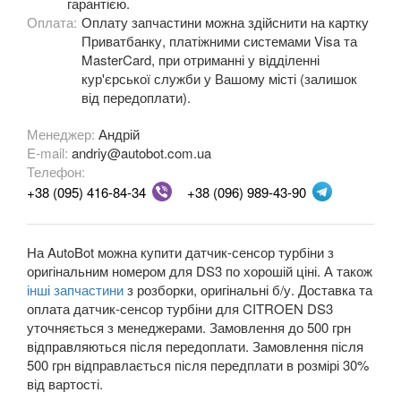
гарантією.
C4 Cactus II
Оплата:
Оплату запчастини можна здійснити на картку
Приватбанку, платіжними системами Visa та
C5 I X40 (DC, DE)
MasterCard, при отриманні у відділенні
кур'єрської служби у Вашому місті (залишок
C5 I X40 (RC, RE)
від передоплати).
C5 II X7 (RD, TD)
Менеджер:
Андрій
E-mail:
andriy@autobot.com.ua
C6 (TD)
Телефон:
+38 (095) 416-84-34
+38 (096) 989-43-90
C8 (EA, EB)
C-Crosser (EP)
На AutoBot можна купити датчик-сенсор турбіни з
оригінальним номером для DS3 по хорошій ціні. А також
C-Elysee II
інші запчастини
з розборки, оригінальні б/у. Доставка та
оплата датчик-сенсор турбіни для CITROEN DS3
DS3
уточняється з менеджерами. Замовлення до 500 грн
відправляються після передоплати. Замовлення після
DS4
500 грн відправлається після передплати в розмірі 30%
від вартості.
DS4 Crossback