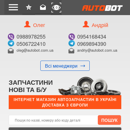
menu
star
drafts
0
0
Олег
Андрій
Б/В
В ЗАКЛАДКИ
0988978255
0954168434
0506722410
0969894390
oleg@autobot.com.ua
andriy@autobot.com.ua
drafts
drafts
Всі менеджери
КУПИТИ
ЗАПЧАСТИНИ
Оригінальний номер:
НОВІ ТА Б/У
Примітка:
ІНТЕРНЕТ МАГАЗИН АВТОЗАПЧАСТИН В УКРАЇНІ
ДОСТАВКА З ЄВРОПИ
Менеджер:
E-mail:
Телефон: