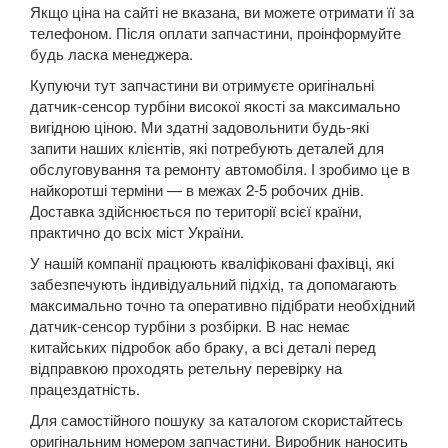
Якщо ціна на сайті не вказана, ви можете отримати її за
DS5
телефоном. Після оплати запчастини, проінформуйте
будь ласка менеджера.
DS7 Crossback
Купуючи тут запчастини ви отримуєте оригінальні
датчик-сенсор турбіни високої якості за максимально
Nemo
вигідною ціною. Ми здатні задовольнити будь-які
запити наших клієнтів, які потребують деталей для
SpaceTourer
обслуговування та ремонту автомобіля. І зробимо це в
найкоротші терміни — в межах 2-5 робочих днів.
Xsara II (N0, N1, N2)
Доставка здійснюється по території всієї країни,
Xsara II Picasso (N68)
практично до всіх міст України.
У нашій компанії працюють кваліфіковані фахівці, які
FIAT
keyboard_arrow_down
забезпечують індивідуальний підхід, та допомагають
максимально точно та оперативно підібрати необхідний
FORD
keyboard_arrow_down
датчик-сенсор турбіни з розбірки. В нас немає
китайських підробок або браку, а всі деталі перед
HONDA
keyboard_arrow_down
відправкою проходять ретельну перевірку на
працездатність.
HYUNDAI
keyboard_arrow_down
Для самостійного пошуку за каталогом скористайтесь
JAGUAR
оригінальним номером запчастини. Виробник наносить
keyboard_arrow_down