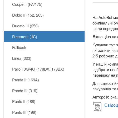
Coupe II (FA/175)
Doblo II (152, 263)
На AutoBot мо
оригінальні б
Ducato III (250)
після передоп
Freemont (JC)
Якщо ціна на 
Купуючи тут з
Fullback
які запити на
2-5 робочих дн
Linea (323)
У нашій компа
Palio I 3G/4G (178DX, 178BX)
підібрати нео
перевірку на 
Panda II (169A)
Для самостійн
пакування та 
Panda III (319)
Авторозбірка 
Punto II (188)
Свідоц
Punto III (199)