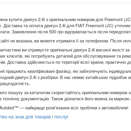
жна купити двигун 2.4i з оригінальним номером для Freemont (JC)
/у. Доставка та оплата двигун 2.4i для FIAT Freemont (JC) уточ
лати. Замовлення після 500 грн відправлається після передплати 
сайті не вказана, ви можете отримати її за телефоном. Після о
апчастини ви отримуєте оригінальні двигун 2.4i високої якості 
ших клієнтів, які потребують деталей для обслуговування та рем
ів. Доставка здійснюється по території всієї країни, практично до
нії працюють кваліфіковані фахівці, які забезпечують індивідуа
бхідний двигун 2.4i з розбірки. В нас немає китайських підробок 
працездатність.
ого пошуку за каталогом скористайтесь оригінальним номером за
в технічну документацію. Також дізнатися його можна за маркою
Autobot™ — найкраще розв'язання всіх проблем з автомобілем!
тво на знак для товарів і послуг