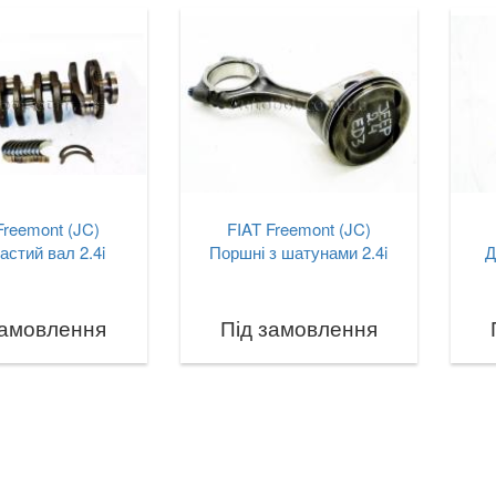
Freemont (JC)
FIAT Freemont (JC)
астий вал 2.4i
Поршні з шатунами 2.4i
Д
замовлення
Під замовлення