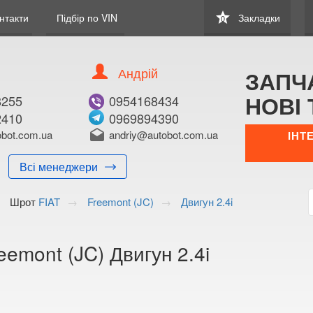
star
нтакти
Підбір по VIN
Закладки
0
Андрій
ЗАПЧ
НОВІ 
8255
0954168434
2410
0969894390
В ЗАКЛАДКИ
КУПИТИ
bot.com.ua
drafts
andriy@autobot.com.ua
ІНТ
Оригінальний номе
Всі менеджери
Примітка:
Шрот
FIAT
Freemont (JC)
Двигун 2.4i
Менеджер:
E-mail:
Телефон:
eemont (JC) Двигун 2.4i
+38 (050) 672-2
+38 (098) 897-8
Волинська о