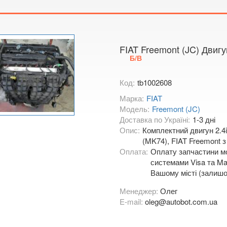
Тимірязєва,
Показати на
FIAT Freemont (JC) Двигу
Б/В
Код:
tb1002608
Марка:
FIAT
Модель:
Freemont (JC)
Доставка по Україні:
1-3 дні
Опис:
Комплектний двигун 2.4
(MK74), FIAT Freemont з
Оплата:
Оплату запчастини мо
системами Visa та Mas
Вашому місті (залишо
Менеджер:
Олег
E-mail:
oleg@autobot.com.ua