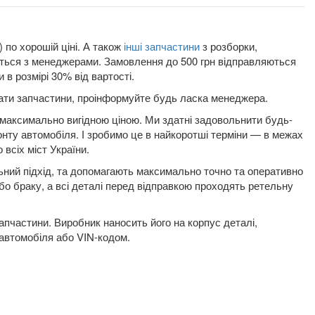
 по хорошій ціні. А також
інші запчастини
з розборки,
няється з менеджерами. Замовлення до 500 грн відправляються
в розмірі 30% від вартості.
плати запчастини, проінформуйте будь ласка менеджера.
за максимально вигідною ціною. Ми здатні задовольнити будь-
онту автомобіля. І зробимо це в найкоротші терміни — в межах
 всіх міст України.
льний підхід, та допомагають максимально точно та оперативно
або браку, а всі деталі перед відправкою проходять ретельну
пчастини. Виробник наносить його на корпус деталі,
 автомобіля або VIN-кодом.