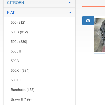
CITROEN
keyboard_arrow_down
FIAT
keyboard_arrow_down
500 (312)
500C (312)
500L (330)
500L II
500S
500X I (334)
500X II
Barchetta (183)
Bravo II (199)