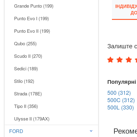
Grande Punto (199)
ІНДИВІД
ДО
Punto Evo I (199)
Punto Evo II (199)
Qubo (255)
Залиште с
Scudo II (270)
Sedici (189)
Stilo (192)
Популярні
500 (312)
Strada (178E)
500C (312)
Tipo II (356)
500L (330)
Ulysse II (179AX)
Рекоме
FORD
keyboard_arrow_down