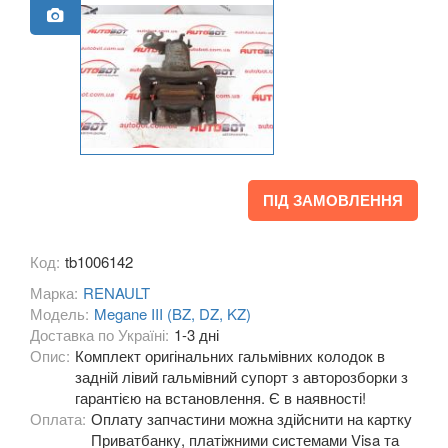
Grand Espace IV (JK0)
Espace V
Kadjar
Kangoo II (FW, KW)
Koleos I (HY0)
ПІД ЗАМОВЛЕННЯ
Koleos II
Laguna II (BG, KG)
Код:
tb1006142
Марка:
Laguna III (BT, DT, KT)
RENAULT
Модель:
Megane III (BZ, DZ, KZ)
Latitude (L7)
Доставка по Україні:
1-3 дні
Опис:
Комплект оригінальних гальмівних колодок в
Master III (HD, FD, JD)
задній лівий гальмівний супорт з авторозборки з
гарантією на встановлення. Є в наявності!
Megane II (BM, CM, KM, LM, EM)
Оплата:
Оплату запчастини можна здійснити на картку
Приватбанку, платіжними системами Visa та