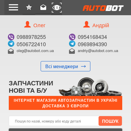
menu
star
drafts
0
0
Олег
Андрій
Б/В
В ЗАКЛАДКИ
0988978255
0954168434
0506722410
0969894390
oleg@autobot.com.ua
andriy@autobot.com.ua
drafts
drafts
Всі менеджери
КУПИТИ
ЗАПЧАСТИНИ
Оригінальний номер:
НОВІ ТА Б/У
Примітка:
ІНТЕРНЕТ МАГАЗИН АВТОЗАПЧАСТИН В УКРАЇНІ
ДОСТАВКА З ЄВРОПИ
Менеджер:
E-mail:
Телефон: