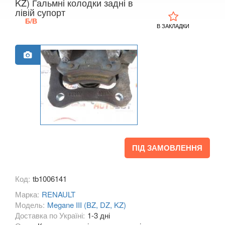
KZ) Гальмні колодки задні в
лівій супорт
KIA
keyboard_arrow_down
Б/В
В ЗАКЛАДКИ
LANCIA
keyboard_arrow_down
LAND ROVER
keyboard_arrow_down
LEXUS
keyboard_arrow_down
MG
keyboard_arrow_down
MASERATI
keyboard_arrow_down
MAZDA
keyboard_arrow_down
ПІД ЗАМОВЛЕННЯ
MERCEDES-BENZ
keyboard_arrow_down
Код:
tb1006141
MINI
keyboard_arrow_down
Марка:
RENAULT
MITSUBISHI
keyboard_arrow_down
Модель:
Megane III (BZ, DZ, KZ)
Доставка по Україні:
1-3 дні
NISSAN
keyboard_arrow_down