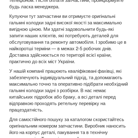
Twingo III (X07)
будь ласка менеджера.
Купуючи тут запчастини ви отримуєте оригінальні
Vel Satis (BJ0)
гальмні колодки задні високої якості за максимально
вигідною ціною. Ми здатні задовольнити будь-які
Talisman
запити наших клієнтів, які потребують деталей для
ZOE
обслуговування та ремонту автомобіля. І зробимо це в
найкоротші терміни — в межах 2-5 робочих днів.
ROVER
Доставка здійснюється по території всієї країни,
keyboard_arrow_down
практично до всіх міст України.
SAAB
keyboard_arrow_down
У нашій компанії працюють кваліфіковані фахівці, які
забезпечують індивідуальний підхід, та допомагають
SEAT
keyboard_arrow_down
максимально точно та оперативно підібрати необхідний
гальмні колодки задні з розбірки. В нас немає
SKODA
keyboard_arrow_down
китайських підробок або браку, а всі деталі перед
відправкою проходять ретельну перевірку на
SMART
keyboard_arrow_down
працездатність.
SUBARU
Для самостійного пошуку за каталогом скористайтесь
keyboard_arrow_down
оригінальним номером запчастини. Виробник наносить
SUZUKI
його на корпус деталі, пакування та в технічну
keyboard_arrow_down