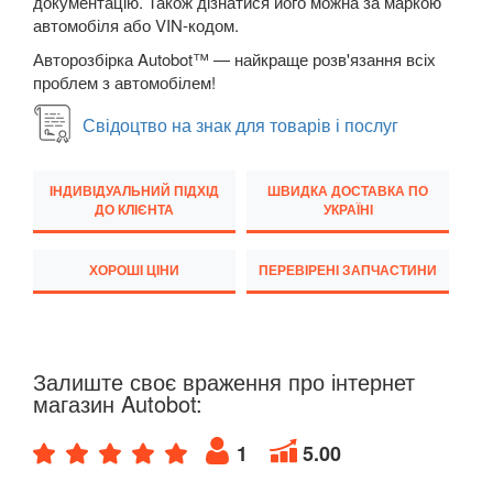
документацію. Також дізнатися його можна за маркою
TESLA
автомобіля або VIN-кодом.
keyboard_arrow_down
Авторозбірка Autobot™ — найкраще розв'язання всіх
TOYOTA
keyboard_arrow_down
проблем з автомобілем!
VOLKSWAGEN
keyboard_arrow_down
Свідоцтво на знак для товарів і послуг
VOLVO
keyboard_arrow_down
ІНДИВІДУАЛЬНИЙ ПІДХІД
ШВИДКА ДОСТАВКА ПО
В наявності!
ДО КЛІЄНТА
УКРАЇНІ
keyboard_arrow_down
ХОРОШІ ЦІНИ
ПЕРЕВІРЕНІ ЗАПЧАСТИНИ
Залиште своє враження про інтернет
магазин Autobot:
1
5.00