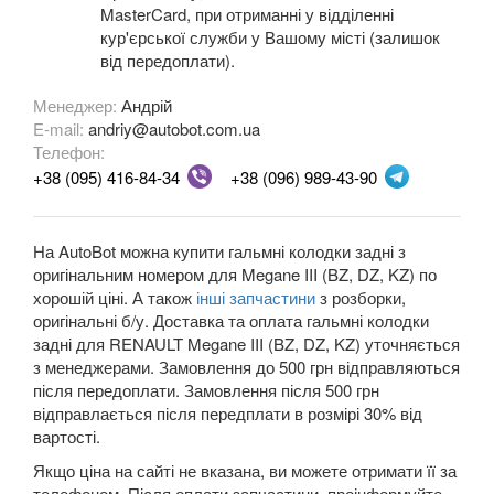
Megane III (BZ, DZ, KZ)
MasterCard, при отриманні у відділенні
кур'єрської служби у Вашому місті (залишок
Megane IV
від передоплати).
Modus (JP0)
Менеджер:
Андрій
E-mail:
andriy@autobot.com.ua
Grand Modus (JP0)
Телефон:
+38 (095) 416-84-34
+38 (096) 989-43-90
Sandero II Stepway (B8)
Grand Scenic II (JM)
На AutoBot можна купити гальмні колодки задні з
оригінальним номером для Megane III (BZ, DZ, KZ) по
Scenic III (JZ0)
хорошій ціні. А також
інші запчастини
з розборки,
оригінальні б/у. Доставка та оплата гальмні колодки
Grand Scenic III (JZ0)
задні для RENAULT Megane III (BZ, DZ, KZ) уточняється
з менеджерами. Замовлення до 500 грн відправляються
Scenic IV
після передоплати. Замовлення після 500 грн
відправлається після передплати в розмірі 30% від
Grand Scenic IV
вартості.
Twingo II (CN0)
Якщо ціна на сайті не вказана, ви можете отримати її за
телефоном. Після оплати запчастини, проінформуйте