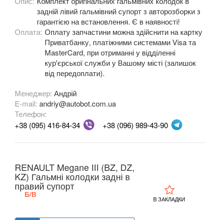
Опис:
Комплект оригінальних гальмівних колодок в
задній лівий гальмівний супорт з авторозборки з
OPEL
keyboard_arrow_down
гарантією на встановлення. Є в наявності!
Оплата:
Оплату запчастини можна здійснити на картку
PEUGEOT
keyboard_arrow_down
Приватбанку, платіжними системами Visa та
MasterCard, при отриманні у відділенні
PORSCHE
keyboard_arrow_down
кур'єрської служби у Вашому місті (залишок
від передоплати).
RENAULT
keyboard_arrow_down
Менеджер:
Андрій
Captur (J5)
E-mail:
andriy@autobot.com.ua
Телефон:
Clio III (BR, CR, KR)
+38 (095) 416-84-34
+38 (096) 989-43-90
Clio IV (BK, KH, J5)
Duster (FE, HS)
RENAULT Megane III (BZ, DZ,
KZ) Гальмні колодки задні в
Fluence (L3, B3)
правий супорт
Б/В
В ЗАКЛАДКИ
Espace IV (JK0)