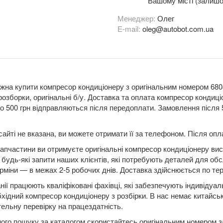
Вашому місті (залишо
Менеджер:
Олег
E-mail:
oleg@autobot.com.ua
жна купити компресор кондиціонеру з оригінальним номером 6808
розборки, оригінальні б/у. Доставка та оплата компресор кондиц
 500 грн відправляються після передоплати. Замовлення після 5
сайті не вказана, ви можете отримати її за телефоном. Після о
апчастини ви отримуєте оригінальні компресор кондиціонеру висо
будь-які запити наших клієнтів, які потребують деталей для обс
рміни — в межах 2-5 робочих днів. Доставка здійснюється по терит
нії працюють кваліфіковані фахівці, які забезпечують індивідуа
бхідний компресор кондиціонеру з розбірки. В нас немає китайськ
ельну перевірку на працездатність.
ого пошуку за каталогом скористайтесь оригінальним номером за