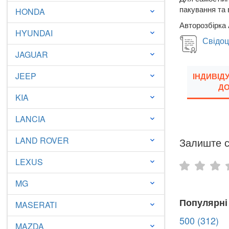
пакування та 
HONDA
keyboard_arrow_down
Авторозбірка 
HYUNDAI
keyboard_arrow_down
Свідоц
JAGUAR
keyboard_arrow_down
JEEP
ІНДИВІД
keyboard_arrow_down
ДО
KIA
keyboard_arrow_down
LANCIA
keyboard_arrow_down
LAND ROVER
Залиште с
keyboard_arrow_down
LEXUS
keyboard_arrow_down
MG
keyboard_arrow_down
Популярні
MASERATI
keyboard_arrow_down
500 (312)
MAZDA
keyboard_arrow_down