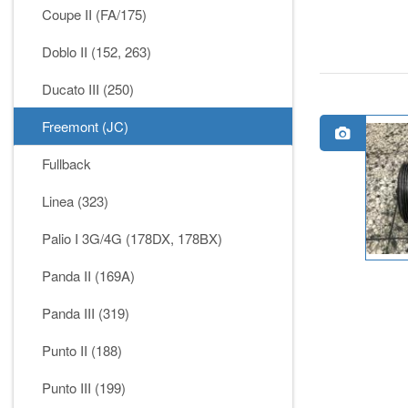
Coupe II (FA/175)
Doblo II (152, 263)
Ducato III (250)
Freemont (JC)
Fullback
Linea (323)
Palio I 3G/4G (178DX, 178BX)
Panda II (169A)
Panda III (319)
Punto II (188)
Punto III (199)