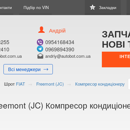
star
нтакти
Підбір по VIN
Закладки
0
Андрій
ЗАПЧ
НОВІ 
8255
0954168434
2410
0969894390
В ЗАКЛАДКИ
КУПИТИ
bot.com.ua
drafts
andriy@autobot.com.ua
ІНТ
Оригінальний номе
Всі менеджери
Примітка:
Шрот
FIAT
Freemont (JC)
Компресор кондиціонеру
Менеджер:
E-mail:
Телефон:
reemont (JC) Компресор кондиціо
+38 (050) 672-2
+38 (098) 897-8
Волинська о