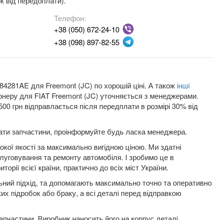
к від передоплати).
Телефон:
+38 (050) 672-24-10
+38 (098) 897-82-55
4281AE для Freemont (JC) по хорошій ціні. А також
інші
іонеру для FIAT Freemont (JC) уточняється з менеджерами.
00 грн відправлається після передплати в розмірі 30% від
плати запчастини, проінформуйте будь ласка менеджера.
кої якості за максимально вигідною ціною. Ми здатні
луговування та ремонту автомобіля. І зробимо це в
орії всієї країни, практично до всіх міст України.
льний підхід, та допомагають максимально точно та оперативно
их підробок або браку, а всі деталі перед відправкою
пчастини. Виробник наносить його на корпус деталі,