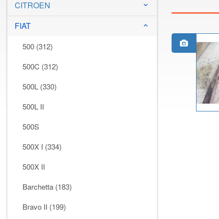
CITROEN
keyboard_arrow_down
FIAT
keyboard_arrow_down
500 (312)
500C (312)
500L (330)
500L II
500S
500X I (334)
500X II
Barchetta (183)
Bravo II (199)