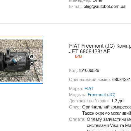
E-mail:
oleg@autobot.com.ua
FIAT Freemont (JC) Комп
JET 68084281AE
Б/В
Код:
tb1006526
Оригінальний номер:
6808428
Марка:
FIAT
Модель:
Freemont (JC)
Доставка по Україні:
1-3 дні
Опис:
Оригінальний компресор
Також окремо можливий 
Оплата:
Оплату запчастини мо
системами Visa та Mas