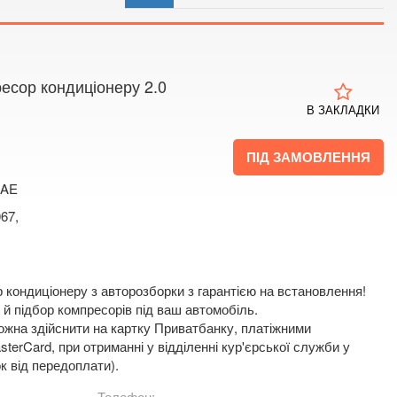
 4
 мапі
ресор кондиціонеру 2.0
В ЗАКЛАДКИ
ПІД ЗАМОВЛЕННЯ
1AE
67,
 кондиціонеру з авторозборки з гарантією на встановлення!
й підбор компресорів під ваш автомобіль.
жна здійснити на картку Приватбанку, платіжними
terCard, при отриманні у відділенні кур'єрської служби у
к від передоплати).
Телефон: