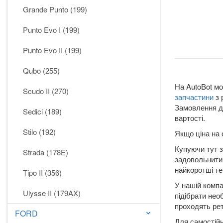
Grande Punto (199)
Punto Evo I (199)
Punto Evo II (199)
Qubo (255)
На AutoBot мо
Scudo II (270)
запчастини
з 
Замовлення до
Sedici (189)
вартості.
Stilo (192)
Якщо ціна на 
Купуючи тут з
Strada (178E)
задовольнити 
найкоротші те
Tipo II (356)
У нашій компа
Ulysse II (179AX)
підібрати нео
проходять рет
FORD
keyboard_arrow_down
Для самостійн