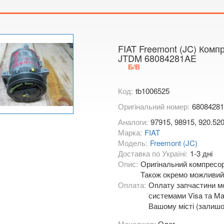
Тимірязєва,
Показати на
FIAT Freemont (JC) Комп
JTDM 68084281AE
Б/В
Код:
tb1006525
Оригінальний номер:
6808428
Аналоги:
97915, 98915, 920.520
Марка:
FIAT
Модель:
Freemont (JC)
Доставка по Україні:
1-3 дні
Опис:
Оригінальний компресор
Також окремо можливий 
Оплата:
Оплату запчастини мо
системами Visa та Mas
Вашому місті (залишо
Менеджер:
Олег