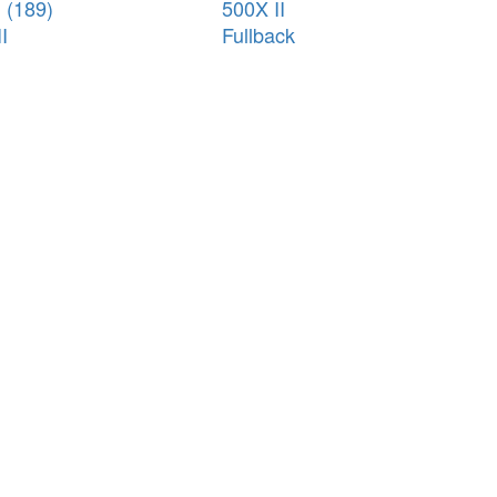
 (189)
500X II
I
Fullback