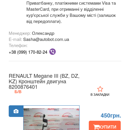
Приватбанку, платіжними системами Visa та
MasterCard, при отриманні у відділенні
OPEL
keyboard_arrow_down
кур'єрської служби у Вашому місті (залишок
від передоплати).
PEUGEOT
keyboard_arrow_down
Менеджер:
Олександр
PORSCHE
keyboard_arrow_down
E-mail:
Sasha@autobot.com.ua
Телефон:
RENAULT
keyboard_arrow_down
+38 (099) 170-82-24
Captur (J5)
Clio III (BR, CR, KR)
RENAULT Megane III (BZ, DZ,
KZ) Кронштейн двигуна
Clio IV (BK, KH, J5)
8200876401
Б/В
В ЗАКЛАДКИ
Duster (FE, HS)
Fluence (L3, B3)
450грн.
Espace IV (JK0)
КУПИТИ