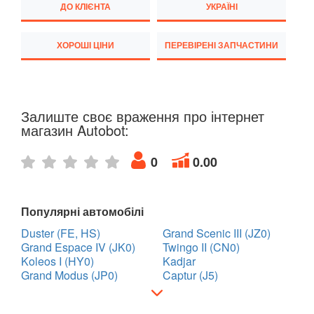
ДО КЛІЄНТА
УКРАЇНІ
TESLA
keyboard_arrow_down
TOYOTA
ХОРОШІ ЦІНИ
ПЕРЕВІРЕНІ ЗАПЧАСТИНИ
keyboard_arrow_down
VOLKSWAGEN
keyboard_arrow_down
VOLVO
keyboard_arrow_down
Залиште своє враження про інтернет
магазин Autobot:
В наявності!
keyboard_arrow_down
0
0.00
Популярні автомобілі
Duster (FE, HS)
Grand Scenic III (JZ0)
Grand Espace IV (JK0)
Twingo II (CN0)
Koleos I (HY0)
Kadjar
Grand Modus (JP0)
Captur (J5)