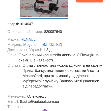
Grand Espace IV (JK0)
Espace V
Kadjar
Код:
tb1014647
Оригінальний номер:
8200876401
Kangoo II (FW, KW)
Марка:
RENAULT
Koleos I (HY0)
Модель:
Megane III (BZ, DZ, KZ)
Доставка по Україні:
1-3 дні
Koleos II
Опис:
Оригінальний кронштейн двигуна. 3 Позиція на
схемі. Є в наявності.
Laguna II (BG, KG)
Оплата:
Оплату запчастини можна здійснити на картку
Приватбанку, платіжними системами Visa та
Laguna III (BT, DT, KT)
MasterCard, при отриманні у відділенні
кур'єрської служби у Вашому місті (залишок
Latitude (L7)
від передоплати).
Master III (HD, FD, JD)
Менеджер:
Олександр
E-mail:
Sasha@autobot.com.ua
Megane II (BM, CM, KM, LM, EM)
Телефон: