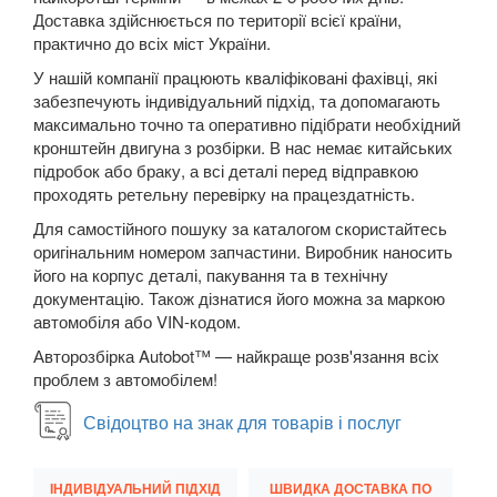
Twingo III (X07)
Доставка здійснюється по території всієї країни,
практично до всіх міст України.
Vel Satis (BJ0)
У нашій компанії працюють кваліфіковані фахівці, які
забезпечують індивідуальний підхід, та допомагають
Talisman
максимально точно та оперативно підібрати необхідний
кронштейн двигуна з розбірки. В нас немає китайських
ZOE
підробок або браку, а всі деталі перед відправкою
проходять ретельну перевірку на працездатність.
ROVER
keyboard_arrow_down
Для самостійного пошуку за каталогом скористайтесь
SAAB
keyboard_arrow_down
оригінальним номером запчастини. Виробник наносить
його на корпус деталі, пакування та в технічну
SEAT
keyboard_arrow_down
документацію. Також дізнатися його можна за маркою
автомобіля або VIN-кодом.
SKODA
keyboard_arrow_down
Авторозбірка Autobot™ — найкраще розв'язання всіх
проблем з автомобілем!
SMART
keyboard_arrow_down
Свідоцтво на знак для товарів і послуг
SUBARU
keyboard_arrow_down
SUZUKI
keyboard_arrow_down
ІНДИВІДУАЛЬНИЙ ПІДХІД
ШВИДКА ДОСТАВКА ПО