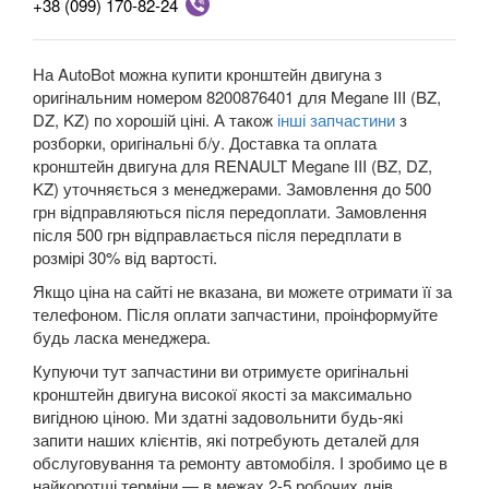
+38 (099) 170-82-24
Megane III (BZ, DZ, KZ)
Megane IV
На AutoBot можна купити кронштейн двигуна з
оригінальним номером 8200876401 для Megane III (BZ,
Modus (JP0)
DZ, KZ) по хорошій ціні. А також
інші запчастини
з
розборки, оригінальні б/у. Доставка та оплата
Grand Modus (JP0)
кронштейн двигуна для RENAULT Megane III (BZ, DZ,
KZ) уточняється з менеджерами. Замовлення до 500
Sandero II Stepway (B8)
грн відправляються після передоплати. Замовлення
Grand Scenic II (JM)
після 500 грн відправлається після передплати в
розмірі 30% від вартості.
Scenic III (JZ0)
Якщо ціна на сайті не вказана, ви можете отримати її за
телефоном. Після оплати запчастини, проінформуйте
Grand Scenic III (JZ0)
будь ласка менеджера.
Scenic IV
Купуючи тут запчастини ви отримуєте оригінальні
кронштейн двигуна високої якості за максимально
Grand Scenic IV
вигідною ціною. Ми здатні задовольнити будь-які
запити наших клієнтів, які потребують деталей для
Twingo II (CN0)
обслуговування та ремонту автомобіля. І зробимо це в
найкоротші терміни — в межах 2-5 робочих днів.