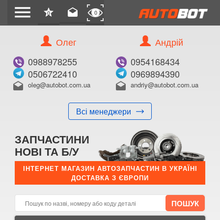
menu
star
drafts
0
0
Олег
Андрій
Б/В
В ЗАКЛАДКИ
0988978255
0954168434
0506722410
0969894390
oleg@autobot.com.ua
andriy@autobot.com.ua
drafts
drafts
Всі менеджери
КУПИТИ
ЗАПЧАСТИНИ
Оригінальний номер:
НОВІ ТА Б/У
Примітка:
ІНТЕРНЕТ МАГАЗИН АВТОЗАПЧАСТИН В УКРАЇНІ
ДОСТАВКА З ЄВРОПИ
Менеджер:
E-mail:
Телефон: