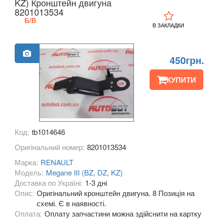
KZ) Кронштейн двигуна
8201013534
KIA
keyboard_arrow_down
Б/В
В ЗАКЛАДКИ
LANCIA
keyboard_arrow_down
LAND ROVER
keyboard_arrow_down
450грн.
LEXUS
keyboard_arrow_down
КУПИТИ
MG
keyboard_arrow_down
MASERATI
keyboard_arrow_down
Код:
tb1014646
MAZDA
keyboard_arrow_down
Оригінальний номер:
8201013534
MERCEDES-BENZ
keyboard_arrow_down
Марка:
RENAULT
Модель:
Megane III (BZ, DZ, KZ)
MINI
keyboard_arrow_down
Доставка по Україні:
1-3 дні
Опис:
Оригінальний кронштейн двигуна. 8 Позиція на
MITSUBISHI
keyboard_arrow_down
схемі. Є в наявності.
Оплата:
Оплату запчастини можна здійснити на картку
NISSAN
keyboard_arrow_down