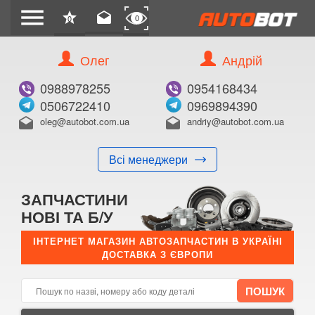
menu
star
drafts
0
0
Олег
Андрій
Б/В
В ЗАКЛАДКИ
0988978255
0954168434
0506722410
0969894390
oleg@autobot.com.ua
andriy@autobot.com.ua
drafts
drafts
Всі менеджери
КУПИТИ
ЗАПЧАСТИНИ
Оригінальний номер:
НОВІ ТА Б/У
Примітка:
ІНТЕРНЕТ МАГАЗИН АВТОЗАПЧАСТИН В УКРАЇНІ
ДОСТАВКА З ЄВРОПИ
Менеджер:
E-mail:
Телефон: