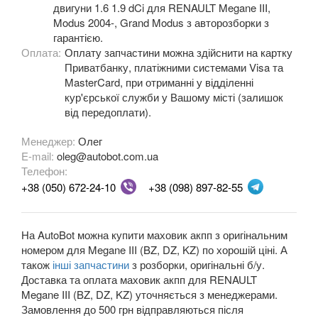
двигуни 1.6 1.9 dCi для RENAULT Megane III,
Modus 2004-, Grand Modus з авторозборки з
OPEL
keyboard_arrow_down
гарантією.
Оплата:
Оплату запчастини можна здійснити на картку
PEUGEOT
keyboard_arrow_down
Приватбанку, платіжними системами Visa та
MasterCard, при отриманні у відділенні
PORSCHE
keyboard_arrow_down
кур'єрської служби у Вашому місті (залишок
від передоплати).
RENAULT
keyboard_arrow_down
Менеджер:
Олег
Captur (J5)
E-mail:
oleg@autobot.com.ua
Телефон:
Clio III (BR, CR, KR)
+38 (050) 672-24-10
+38 (098) 897-82-55
Clio IV (BK, KH, J5)
На AutoBot можна купити маховик акпп з оригінальним
Duster (FE, HS)
номером для Megane III (BZ, DZ, KZ) по хорошій ціні. А
Fluence (L3, B3)
також
інші запчастини
з розборки, оригінальні б/у.
Доставка та оплата маховик акпп для RENAULT
Espace IV (JK0)
Megane III (BZ, DZ, KZ) уточняється з менеджерами.
Замовлення до 500 грн відправляються після