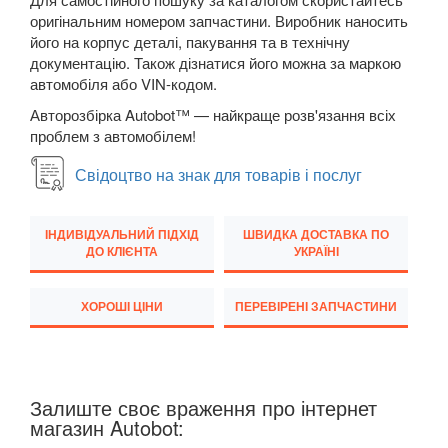
Megane III (BZ, DZ, KZ)
оригінальним номером запчастини. Виробник наносить
його на корпус деталі, пакування та в технічну
Megane IV
документацію. Також дізнатися його можна за маркою
автомобіля або VIN-кодом.
Modus (JP0)
Авторозбірка Autobot™ — найкраще розв'язання всіх
Grand Modus (JP0)
проблем з автомобілем!
Sandero II Stepway (B8)
Свідоцтво на знак для товарів і послуг
Grand Scenic II (JM)
ІНДИВІДУАЛЬНИЙ ПІДХІД
ШВИДКА ДОСТАВКА ПО
ДО КЛІЄНТА
УКРАЇНІ
Scenic III (JZ0)
Grand Scenic III (JZ0)
ХОРОШІ ЦІНИ
ПЕРЕВІРЕНІ ЗАПЧАСТИНИ
Scenic IV
Grand Scenic IV
Залиште своє враження про інтернет
Twingo II (CN0)
магазин Autobot: