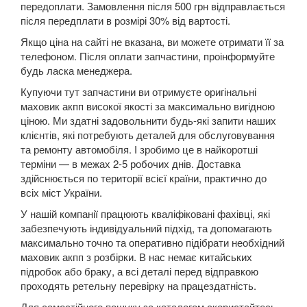
Grand Espace IV (JK0)
передоплати. Замовлення після 500 грн відправлається
після передплати в розмірі 30% від вартості.
Espace V
Якщо ціна на сайті не вказана, ви можете отримати її за
телефоном. Після оплати запчастини, проінформуйте
Kadjar
будь ласка менеджера.
Kangoo II (FW, KW)
Купуючи тут запчастини ви отримуєте оригінальні
маховик акпп високої якості за максимально вигідною
Koleos I (HY0)
ціною. Ми здатні задовольнити будь-які запити наших
клієнтів, які потребують деталей для обслуговування
Koleos II
та ремонту автомобіля. І зробимо це в найкоротші
терміни — в межах 2-5 робочих днів. Доставка
Laguna II (BG, KG)
здійснюється по території всієї країни, практично до
всіх міст України.
Laguna III (BT, DT, KT)
У нашій компанії працюють кваліфіковані фахівці, які
забезпечують індивідуальний підхід, та допомагають
Latitude (L7)
максимально точно та оперативно підібрати необхідний
маховик акпп з розбірки. В нас немає китайських
Master III (HD, FD, JD)
підробок або браку, а всі деталі перед відправкою
Megane II (BM, CM, KM, LM, EM)
проходять ретельну перевірку на працездатність.
Для самостійного пошуку за каталогом скористайтесь