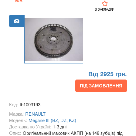
Б/В
KIA
keyboard_arrow_down
В ЗАКЛАДКИ
LANCIA
keyboard_arrow_down
LAND ROVER
keyboard_arrow_down
LEXUS
keyboard_arrow_down
MG
keyboard_arrow_down
MASERATI
keyboard_arrow_down
Від 2925 грн.
MAZDA
keyboard_arrow_down
ПІД ЗАМОВЛЕННЯ
MERCEDES-BENZ
keyboard_arrow_down
Код:
tb1003193
MINI
keyboard_arrow_down
Марка:
RENAULT
Модель:
Megane III (BZ, DZ, KZ)
MITSUBISHI
keyboard_arrow_down
Доставка по Україні:
1-3 дні
Опис:
Оригінальний маховик АКПП (на 148 зубців) під
NISSAN
keyboard_arrow_down