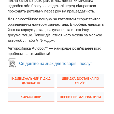
петля капота з розбірки. В нас немає китайських
MITSUBISHI
keyboard_arrow_down
підробок або браку, а всі деталі перед відправкою
проходять ретельну перевірку на працездатність.
NISSAN
keyboard_arrow_down
Для самостійного пошуку за каталогом скористайтесь
OPEL
keyboard_arrow_down
оригінальним номером запчастини. Виробник наносить
його на корпус деталі, пакування та в технічну
PEUGEOT
keyboard_arrow_down
документацію. Також дізнатися його можна за маркою
автомобіля або VIN-кодом.
PORSCHE
keyboard_arrow_down
Авторозбірка Autobot™ — найкраще розв'язання всіх
проблем з автомобілем!
RENAULT
keyboard_arrow_down
Свідоцтво на знак для товарів і послуг
ROVER
keyboard_arrow_down
SAAB
keyboard_arrow_down
ІНДИВІДУАЛЬНИЙ ПІДХІД
ШВИДКА ДОСТАВКА ПО
ДО КЛІЄНТА
УКРАЇНІ
SEAT
keyboard_arrow_down
ХОРОШІ ЦІНИ
ПЕРЕВІРЕНІ ЗАПЧАСТИНИ
SKODA
keyboard_arrow_down
SMART
keyboard_arrow_down