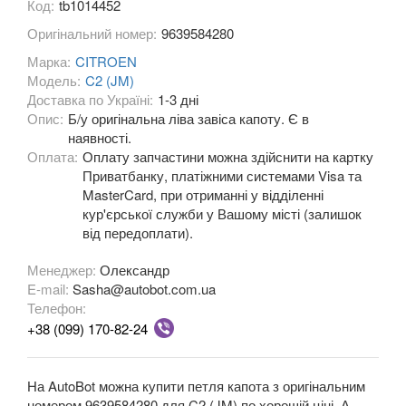
Код:
tb1014452
DS5
Оригінальний номер:
9639584280
DS7 Crossback
Марка:
CITROEN
Модель:
C2 (JM)
Nemo
Доставка по Україні:
1-3 дні
Опис:
Б/у оригінальна ліва завіса капоту. Є в
SpaceTourer
наявності.
Оплата:
Оплату запчастини можна здійснити на картку
Xsara II (N0, N1, N2)
Приватбанку, платіжними системами Visa та
MasterCard, при отриманні у відділенні
Xsara II Picasso (N68)
кур'єрської служби у Вашому місті (залишок
від передоплати).
FIAT
keyboard_arrow_down
Менеджер:
Олександр
FORD
keyboard_arrow_down
E-mail:
Sasha@autobot.com.ua
Телефон:
HONDA
keyboard_arrow_down
+38 (099) 170-82-24
HYUNDAI
keyboard_arrow_down
На AutoBot можна купити петля капота з оригінальним
JAGUAR
keyboard_arrow_down
номером 9639584280 для C2 (JM) по хорошій ціні. А