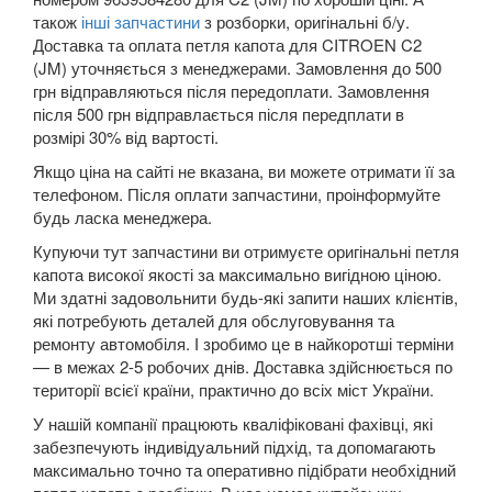
також
інші запчастини
з розборки, оригінальні б/у.
JEEP
keyboard_arrow_down
Доставка та оплата петля капота для CITROEN C2
(JM) уточняється з менеджерами. Замовлення до 500
KIA
keyboard_arrow_down
грн відправляються після передоплати. Замовлення
після 500 грн відправлається після передплати в
LANCIA
keyboard_arrow_down
розмірі 30% від вартості.
Якщо ціна на сайті не вказана, ви можете отримати її за
LAND ROVER
keyboard_arrow_down
телефоном. Після оплати запчастини, проінформуйте
будь ласка менеджера.
LEXUS
keyboard_arrow_down
Купуючи тут запчастини ви отримуєте оригінальні петля
MG
keyboard_arrow_down
капота високої якості за максимально вигідною ціною.
Ми здатні задовольнити будь-які запити наших клієнтів,
MASERATI
keyboard_arrow_down
які потребують деталей для обслуговування та
ремонту автомобіля. І зробимо це в найкоротші терміни
MAZDA
keyboard_arrow_down
— в межах 2-5 робочих днів. Доставка здійснюється по
території всієї країни, практично до всіх міст України.
MERCEDES-BENZ
keyboard_arrow_down
У нашій компанії працюють кваліфіковані фахівці, які
забезпечують індивідуальний підхід, та допомагають
MINI
keyboard_arrow_down
максимально точно та оперативно підібрати необхідний