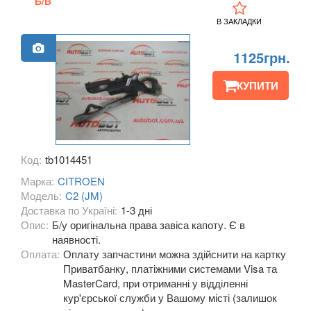
Б/В
C3 Aircross
В ЗАКЛАДКИ
C3 Pluriel (HB)
1125грн.
C3 Picasso (SH)
КУПИТИ
C4 I (LC, LA)
C4 I Picasso (UD)
C4 I Grand Picasso (UD)
Код:
tb1014451
Марка:
CITROEN
C4 II (B7)
Модель:
C2 (JM)
Доставка по Україні:
1-3 дні
C4 II Picasso (B78)
Опис:
Б/у оригінальна права завіса капоту. Є в
наявності.
C4 II Grand Picasso (B78)
Оплата:
Оплату запчастини можна здійснити на картку
Приватбанку, платіжними системами Visa та
C4 Aircross
MasterCard, при отриманні у відділенні
кур'єрської служби у Вашому місті (залишок
C4 Cactus I