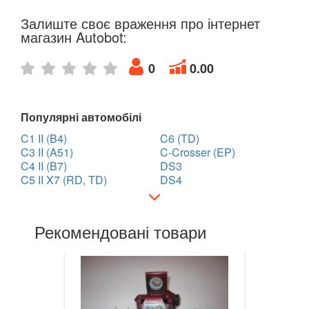
SUBARU
keyboard_arrow_down
Залиште своє враження про інтернет
магазин Autobot:
SUZUKI
keyboard_arrow_down
0
0.00
TESLA
keyboard_arrow_down
TOYOTA
keyboard_arrow_down
Популярні автомобілі
VOLKSWAGEN
keyboard_arrow_down
C1 II (B4)
C6 (TD)
C3 II (A51)
C-Crosser (EP)
VOLVO
keyboard_arrow_down
C4 II (B7)
DS3
C5 II X7 (RD, TD)
DS4
В наявності!
keyboard_arrow_down
Рекомендовані товари