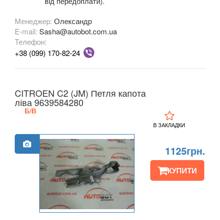
від передоплати).
C4 Cactus II
Менеджер:
Олександр
E-mail:
C5 I X40 (DC, DE)
Sasha@autobot.com.ua
Телефон:
C5 I X40 (RC, RE)
+38 (099) 170-82-24
C5 II X7 (RD, TD)
CITROEN C2 (JM) Петля капота
C6 (TD)
ліва 9639584280
Б/В
C8 (EA, EB)
В ЗАКЛАДКИ
C-Crosser (EP)
1125грн.
C-Elysee II
КУПИТИ
DS3
DS4
DS4 Crossback