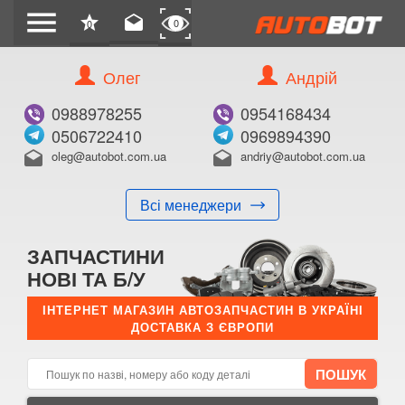
menu
star
drafts
0
0
Олег
Андрій
Б/В
В ЗАКЛАДКИ
0988978255
0954168434
0506722410
0969894390
oleg@autobot.com.ua
andriy@autobot.com.ua
drafts
drafts
Всі менеджери
КУПИТИ
ЗАПЧАСТИНИ
Оригінальний номер:
НОВІ ТА Б/У
Примітка:
ІНТЕРНЕТ МАГАЗИН АВТОЗАПЧАСТИН В УКРАЇНІ
ДОСТАВКА З ЄВРОПИ
Менеджер:
E-mail:
Телефон: