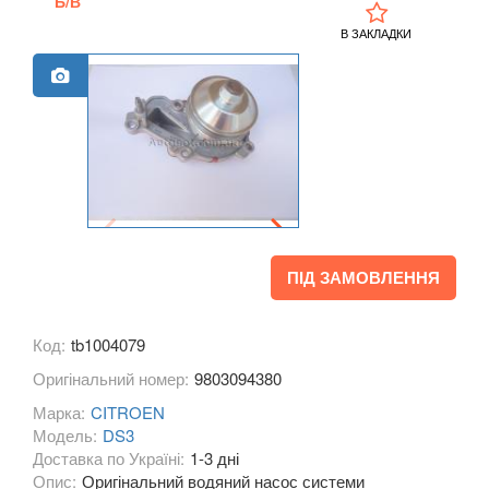
Б/В
C3 Aircross
В ЗАКЛАДКИ
C3 Pluriel (HB)
C3 Picasso (SH)
C4 I (LC, LA)
C4 I Picasso (UD)
C4 I Grand Picasso (UD)
ПІД ЗАМОВЛЕННЯ
C4 II (B7)
C4 II Picasso (B78)
Код:
tb1004079
Оригінальний номер:
9803094380
C4 II Grand Picasso (B78)
Марка:
CITROEN
C4 Aircross
Модель:
DS3
Доставка по Україні:
1-3 дні
C4 Cactus I
Опис:
Оригінальний водяний насос системи