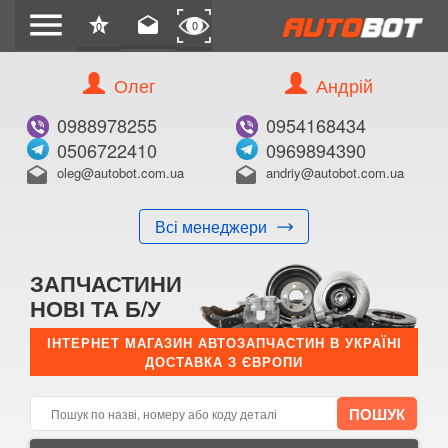
menu
star
drafts
0
0
Олег
Андрій
Б/В
В ЗАКЛАДКИ
0988978255
0954168434
0506722410
0969894390
oleg@autobot.com.ua
andriy@autobot.com.ua
drafts
drafts
Всі менеджери
КУПИТИ
ЗАПЧАСТИНИ
Оригінальний номер:
НОВІ ТА Б/У
Примітка:
ІНТЕРНЕТ МАГАЗИН АВТОЗАПЧАСТИН В УКРАЇНІ
ДОСТАВКА З ЄВРОПИ
Менеджер:
E-mail:
Телефон: