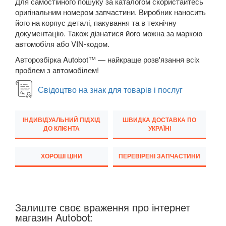
Для самостійного пошуку за каталогом скористайтесь
оригінальним номером запчастини. Виробник наносить
JEEP
keyboard_arrow_down
його на корпус деталі, пакування та в технічну
документацію. Також дізнатися його можна за маркою
KIA
keyboard_arrow_down
автомобіля або VIN-кодом.
LANCIA
Авторозбірка Autobot™ — найкраще розв'язання всіх
keyboard_arrow_down
проблем з автомобілем!
LAND ROVER
keyboard_arrow_down
Свідоцтво на знак для товарів і послуг
LEXUS
keyboard_arrow_down
ІНДИВІДУАЛЬНИЙ ПІДХІД
ШВИДКА ДОСТАВКА ПО
MG
keyboard_arrow_down
ДО КЛІЄНТА
УКРАЇНІ
MASERATI
keyboard_arrow_down
ХОРОШІ ЦІНИ
ПЕРЕВІРЕНІ ЗАПЧАСТИНИ
MAZDA
keyboard_arrow_down
MERCEDES-BENZ
keyboard_arrow_down
Залиште своє враження про інтернет
MINI
keyboard_arrow_down
магазин Autobot: