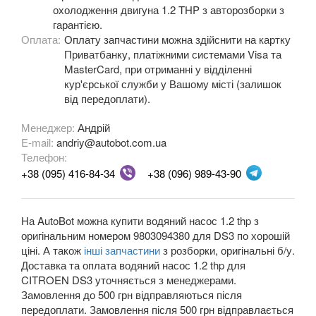
охолодження двигуна 1.2 THP з авторозборки з
C4 Cactus II
гарантією.
Оплата:
Оплату запчастини можна здійснити на картку
C5 I X40 (DC, DE)
Приватбанку, платіжними системами Visa та
MasterCard, при отриманні у відділенні
C5 I X40 (RC, RE)
кур'єрської служби у Вашому місті (залишок
від передоплати).
C5 II X7 (RD, TD)
Менеджер:
Андрій
C6 (TD)
E-mail:
andriy@autobot.com.ua
Телефон:
C8 (EA, EB)
+38 (095) 416-84-34
+38 (096) 989-43-90
C-Crosser (EP)
C-Elysee II
На AutoBot можна купити водяний насос 1.2 thp з
оригінальним номером 9803094380 для DS3 по хорошій
DS3
ціні. А також
інші запчастини
з розборки, оригінальні б/у.
Доставка та оплата водяний насос 1.2 thp для
DS4
CITROEN DS3 уточняється з менеджерами.
Замовлення до 500 грн відправляються після
DS4 Crossback
передоплати. Замовлення після 500 грн відправлається