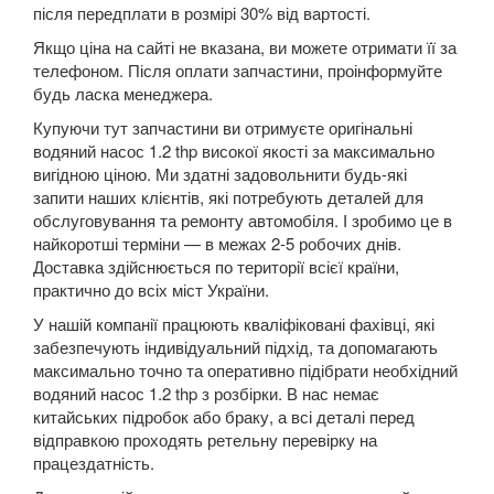
після передплати в розмірі 30% від вартості.
DS5
Якщо ціна на сайті не вказана, ви можете отримати її за
телефоном. Після оплати запчастини, проінформуйте
DS7 Crossback
будь ласка менеджера.
Nemo
Купуючи тут запчастини ви отримуєте оригінальні
водяний насос 1.2 thp високої якості за максимально
SpaceTourer
вигідною ціною. Ми здатні задовольнити будь-які
запити наших клієнтів, які потребують деталей для
Xsara II (N0, N1, N2)
обслуговування та ремонту автомобіля. І зробимо це в
найкоротші терміни — в межах 2-5 робочих днів.
Xsara II Picasso (N68)
Доставка здійснюється по території всієї країни,
практично до всіх міст України.
FIAT
keyboard_arrow_down
У нашій компанії працюють кваліфіковані фахівці, які
FORD
забезпечують індивідуальний підхід, та допомагають
keyboard_arrow_down
максимально точно та оперативно підібрати необхідний
HONDA
водяний насос 1.2 thp з розбірки. В нас немає
keyboard_arrow_down
китайських підробок або браку, а всі деталі перед
HYUNDAI
відправкою проходять ретельну перевірку на
keyboard_arrow_down
працездатність.
JAGUAR
keyboard_arrow_down