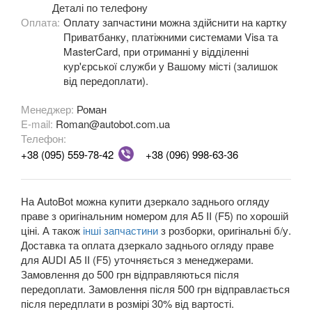
Деталі по телефону
A5 II Sportback (F5A)
Оплата:
Оплату запчастини можна здійснити на картку
Приватбанку, платіжними системами Visa та
A6 C5 (4B)
MasterCard, при отриманні у відділенні
кур'єрської служби у Вашому місті (залишок
A6 Allroad Quattro C5 (4BH)
від передоплати).
A6 C6 (4F2, 4F5)
Менеджер:
Роман
E-mail:
Roman@autobot.com.ua
A6 Allroad Quattro C6 (4FH)
Телефон:
+38 (095) 559-78-42
+38 (096) 998-63-36
A6 C7 (4G2, 4G5)
A6 Allroad Quattro C7 (4GH)
На AutoBot можна купити дзеркало заднього огляду
A6 C8 (F2)
праве з оригінальним номером для A5 II (F5) по хорошій
ціні. А також
інші запчастини
з розборки, оригінальні б/у.
A6 C8 Allroad Quattro
Доставка та оплата дзеркало заднього огляду праве
для AUDI A5 II (F5) уточняється з менеджерами.
A7 I Sportback (4GA)
Замовлення до 500 грн відправляються після
передоплати. Замовлення після 500 грн відправлається
A7 II Sportback (4G8)
після передплати в розмірі 30% від вартості.