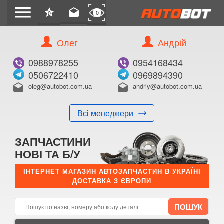
menu
star
drafts
0
0
Олег
Андрій
Б/В
В ЗАКЛАДКИ
0988978255
0954168434
0506722410
0969894390
oleg@autobot.com.ua
andriy@autobot.com.ua
drafts
drafts
Всі менеджери
КУПИТИ
ЗАПЧАСТИНИ
Оригінальний номер:
НОВІ ТА Б/У
Примітка:
ІНТЕРНЕТ МАГАЗИН АВТОЗАПЧАСТИН В УКРАЇНІ
ДОСТАВКА З ЄВРОПИ
Менеджер:
E-mail:
Телефон: