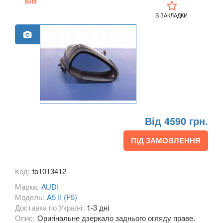
Б/В
A3 III Cabrio (8V7)
В ЗАКЛАДКИ
A3 IV (8Y)
A4 B6 (8E2, 8E5)
A4 B7 (8EC, 8ED)
A4 B8 (8K2, 8K5)
A4 B8 Allroad Quattro (8KH)
Від 4590 грн.
A4 B9 (8W)
ПІД ЗАМОВЛЕННЯ
A4 B9 Allroad Quattro (8HW)
Код:
tb1013412
A5 I (8T0, 8F7)
Марка:
AUDI
A5 I Sportback (8TA)
Модель:
A5 II (F5)
Доставка по Україні:
1-3 дні
A5 II (F5)
Опис:
Оригінальне дзеркало заднього огляду праве.