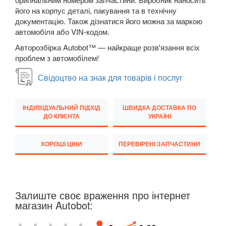
його на корпус деталі, пакування та в технічну
Q7 I (4L)
документацію. Також дізнатися його можна за маркою
автомобіля або VIN-кодом.
Q7 II (4M)
Авторозбірка Autobot™ — найкраще розв'язання всіх
Q8 I
проблем з автомобілем!
TT I (8N3, 8N9)
Свідоцтво на знак для товарів і послуг
TT II (8J3, 8J9)
ІНДИВІДУАЛЬНИЙ ПІДХІД
ШВИДКА ДОСТАВКА ПО
TT III (FV3, FV9)
ДО КЛІЄНТА
УКРАЇНІ
BMW
keyboard_arrow_down
ХОРОШІ ЦІНИ
ПЕРЕВІРЕНІ ЗАПЧАСТИНИ
CITROEN
keyboard_arrow_down
FIAT
keyboard_arrow_down
Залиште своє враження про інтернет
FORD
keyboard_arrow_down
магазин Autobot:
HONDA
keyboard_arrow_down