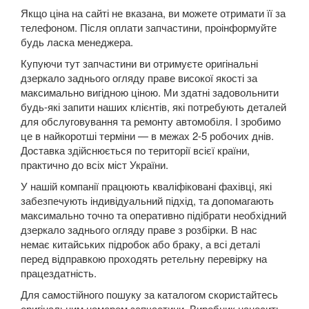
Якщо ціна на сайті не вказана, ви можете отримати її за
A8 D3 (4E2, 4E8)
телефоном. Після оплати запчастини, проінформуйте
будь ласка менеджера.
A8 D4 (4H)
Купуючи тут запчастини ви отримуєте оригінальні
A8 D5 (5H)
дзеркало заднього огляду праве високої якості за
максимально вигідною ціною. Ми здатні задовольнити
e-tron
будь-які запити наших клієнтів, які потребують деталей
для обслуговування та ремонту автомобіля. І зробимо
e-tron Sportback
це в найкоротші терміни — в межах 2-5 робочих днів.
Доставка здійснюється по території всієї країни,
Q2
практично до всіх міст України.
У нашій компанії працюють кваліфіковані фахівці, які
Q3 I (8UB)
забезпечують індивідуальний підхід, та допомагають
Q3 Sportback (FY)
максимально точно та оперативно підібрати необхідний
дзеркало заднього огляду праве з розбірки. В нас
Q5 I (8RB)
немає китайських підробок або браку, а всі деталі
перед відправкою проходять ретельну перевірку на
Q5 II (FY, 80A)
працездатність.
Для самостійного пошуку за каталогом скористайтесь
Q5 II (80A) Sportback
оригінальним номером запчастини. Виробник наносить