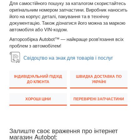
Macan
Для самостійного пошуку за каталогом скористайтесь
оригінальним номером запчастини. Виробник наносить
Panamera I (970)
його на корпус деталі, пакування та в технічну
документацію. Також дізнатися його можна за маркою
Panamera II (971)
автомобіля або VIN-кодом.
Авторозбірка Autobot™ — найкраще розв'язання всіх
RENAULT
keyboard_arrow_down
проблем з автомобілем!
ROVER
keyboard_arrow_down
Свідоцтво на знак для товарів і послуг
SAAB
keyboard_arrow_down
ІНДИВІДУАЛЬНИЙ ПІДХІД
ШВИДКА ДОСТАВКА ПО
SEAT
keyboard_arrow_down
ДО КЛІЄНТА
УКРАЇНІ
SKODA
keyboard_arrow_down
ХОРОШІ ЦІНИ
ПЕРЕВІРЕНІ ЗАПЧАСТИНИ
SMART
keyboard_arrow_down
SUBARU
keyboard_arrow_down
Залиште своє враження про інтернет
SUZUKI
keyboard_arrow_down
магазин Autobot: