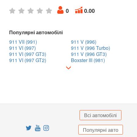
TESLA
keyboard_arrow_down
0
0.00
TOYOTA
keyboard_arrow_down
VOLKSWAGEN
Популярні автомобілі
keyboard_arrow_down
911 VII (991)
911 V (996)
VOLVO
keyboard_arrow_down
911 VI (997)
911 V (996 Turbo)
911 VI (997 GT3)
911 V (996 GT3)
В наявності!
keyboard_arrow_down
911 VI (997 GT2)
Boxster III (981)
Всі автомобілі
Популярні авто