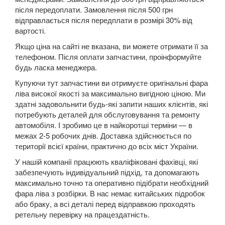
911 VII (991 GT3)
після передоплати. Замовлення після 500 грн
відправлається після передплати в розмірі 30% від
Boxster I (986)
вартості.
Boxster II (987)
Якщо ціна на сайті не вказана, ви можете отримати її за
телефоном. Після оплати запчастини, проінформуйте
Boxster III (981)
будь ласка менеджера.
Купуючи тут запчастини ви отримуєте оригінальні фара
Boxster IV 718 (982)
ліва високої якості за максимально вигідною ціною. Ми
здатні задовольнити будь-які запити наших клієнтів, які
Cayenne I 9PA (955)
потребують деталей для обслуговування та ремонту
автомобіля. І зробимо це в найкоротші терміни — в
Cayenne II 92A (958)
межах 2-5 робочих днів. Доставка здійснюється по
території всієї країни, практично до всіх міст України.
Cayenne III (PO536)
У нашій компанії працюють кваліфіковані фахівці, які
Cayman I (987)
забезпечують індивідуальний підхід, та допомагають
максимально точно та оперативно підібрати необхідний
Cayman II (981)
фара ліва з розбірки. В нас немає китайських підробок
або браку, а всі деталі перед відправкою проходять
718 Cayman (982)
ретельну перевірку на працездатність.