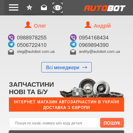
menu
star
drafts
0
0
Олег
Андрій
Б/В
В ЗАКЛАДКИ
0988978255
0954168434
0506722410
0969894390
oleg@autobot.com.ua
andriy@autobot.com.ua
drafts
drafts
Всі менеджери
КУПИТИ
ЗАПЧАСТИНИ
Оригінальний номер:
НОВІ ТА Б/У
Примітка:
ІНТЕРНЕТ МАГАЗИН АВТОЗАПЧАСТИН В УКРАЇНІ
ДОСТАВКА З ЄВРОПИ
Менеджер:
E-mail:
Телефон: