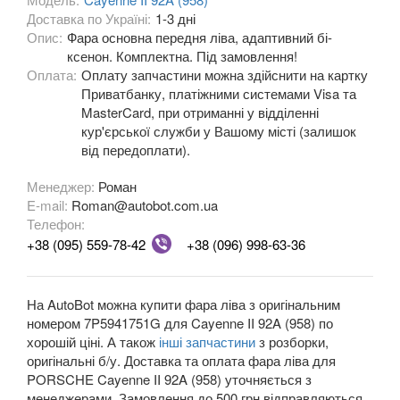
Доставка по Україні:
1-3 дні
OPEL
Опис:
Фара основна передня ліва, адаптивний бі-
keyboard_arrow_down
ксенон. Комплектна. Під замовлення!
PEUGEOT
Оплата:
Оплату запчастини можна здійснити на картку
keyboard_arrow_down
Приватбанку, платіжними системами Visa та
PORSCHE
MasterCard, при отриманні у відділенні
keyboard_arrow_down
кур'єрської служби у Вашому місті (залишок
911 V (996)
від передоплати).
911 V (996 Turbo)
Менеджер:
Роман
E-mail:
Roman@autobot.com.ua
911 V (996 GT3)
Телефон:
+38 (095) 559-78-42
+38 (096) 998-63-36
911 VI (997)
911 VI (997 GT2)
На AutoBot можна купити фара ліва з оригінальним
номером 7P5941751G для Cayenne II 92A (958) по
911 VI (997 GT3)
хорошій ціні. А також
інші запчастини
з розборки,
оригінальні б/у. Доставка та оплата фара ліва для
911 VII (991)
PORSCHE Cayenne II 92A (958) уточняється з
менеджерами. Замовлення до 500 грн відправляються