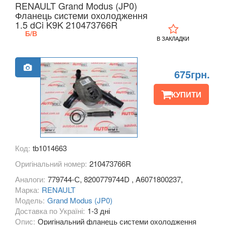
RENAULT Grand Modus (JP0)
KIA
Фланець системи охолодження
keyboard_arrow_down
1.5 dCi K9K 210473766R
LANCIA
Б/В
keyboard_arrow_down
В ЗАКЛАДКИ
LAND ROVER
keyboard_arrow_down
675грн.
LEXUS
keyboard_arrow_down
КУПИТИ
MG
keyboard_arrow_down
MASERATI
keyboard_arrow_down
MAZDA
keyboard_arrow_down
Код:
tb1014663
MERCEDES-BENZ
keyboard_arrow_down
Оригінальний номер:
210473766R
Аналоги:
779744-С, 8200779744D , A6071800237,
MINI
keyboard_arrow_down
Марка:
RENAULT
Модель:
Grand Modus (JP0)
MITSUBISHI
keyboard_arrow_down
Доставка по Україні:
1-3 дні
Опис:
Оригінальний фланець системи охолодження
NISSAN
keyboard_arrow_down