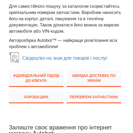
Megane III (BZ, DZ, KZ)
Для самостійного пошуку за каталогом скористайтесь
оригінальним номером запчастини. Виробник наносить
Megane IV
його на корпус деталі, пакування та в технічну
документацію. Також дізнатися його можна за маркою
Modus (JP0)
автомобіля або VIN-кодом.
Grand Modus (JP0)
Авторозбірка Autobot™ — найкраще розв'язання всіх
проблем з автомобілем!
Sandero II Stepway (B8)
Свідоцтво на знак для товарів і послуг
Grand Scenic II (JM)
Scenic III (JZ0)
ІНДИВІДУАЛЬНИЙ ПІДХІД
ШВИДКА ДОСТАВКА ПО
ДО КЛІЄНТА
УКРАЇНІ
Grand Scenic III (JZ0)
ХОРОШІ ЦІНИ
ПЕРЕВІРЕНІ ЗАПЧАСТИНИ
Scenic IV
Grand Scenic IV
Twingo II (CN0)
Залиште своє враження про інтернет
магазин Autobot: