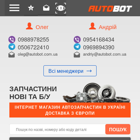
menu
star
drafts
0
0
Олег
Андрій
Б/В
В ЗАКЛАДКИ
0988978255
0954168434
0506722410
0969894390
oleg@autobot.com.ua
andriy@autobot.com.ua
drafts
drafts
Всі менеджери
КУПИТИ
ЗАПЧАСТИНИ
Оригінальний номер:
НОВІ ТА Б/У
Примітка:
ІНТЕРНЕТ МАГАЗИН АВТОЗАПЧАСТИН В УКРАЇНІ
ДОСТАВКА З ЄВРОПИ
Менеджер:
E-mail:
Телефон: