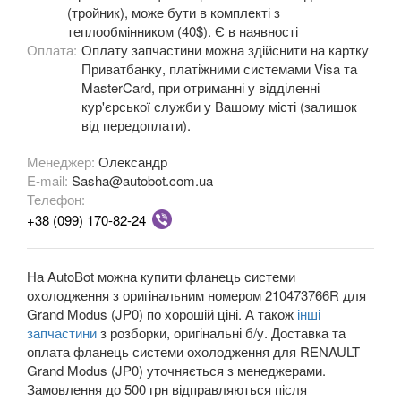
(тройник), може бути в комплекті з
теплообмінником (40$). Є в наявності
OPEL
keyboard_arrow_down
Оплата:
Оплату запчастини можна здійснити на картку
Приватбанку, платіжними системами Visa та
PEUGEOT
keyboard_arrow_down
MasterCard, при отриманні у відділенні
кур'єрської служби у Вашому місті (залишок
PORSCHE
keyboard_arrow_down
від передоплати).
RENAULT
keyboard_arrow_down
Менеджер:
Олександр
E-mail:
Sasha@autobot.com.ua
Captur (J5)
Телефон:
+38 (099) 170-82-24
Clio III (BR, CR, KR)
Clio IV (BK, KH, J5)
На AutoBot можна купити фланець системи
охолодження з оригінальним номером 210473766R для
Duster (FE, HS)
Grand Modus (JP0) по хорошій ціні. А також
інші
запчастини
Fluence (L3, B3)
з розборки, оригінальні б/у. Доставка та
оплата фланець системи охолодження для RENAULT
Espace IV (JK0)
Grand Modus (JP0) уточняється з менеджерами.
Замовлення до 500 грн відправляються після