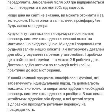
Grand Espace IV (JK0)
передоплати. Замовлення після 500 грн відправлається
після передплати в розмірі 30% від вартості.
Espace V
Якщо ціна на сайті не вказана, ви можете отримати її за
телефоном. Після оплати запчастини, проінформуйте
Kadjar
будь ласка менеджера.
Kangoo II (FW, KW)
Купуючи тут запчастини ви отримуєте оригінальні
фланець системи охолодження високої якості за
Koleos I (HY0)
максимально вигідною ціною. Ми здатні задовольнити
будь-які запити наших клієнтів, які потребують деталей
Koleos II
для обслуговування та ремонту автомобіля. І зробимо
це в найкоротші терміни — в межах 2-5 робочих днів.
Laguna II (BG, KG)
Доставка здійснюється по території всієї країни,
практично до всіх міст України.
Laguna III (BT, DT, KT)
У нашій компанії працюють кваліфіковані фахівці, які
забезпечують індивідуальний підхід, та допомагають
Latitude (L7)
максимально точно та оперативно підібрати необхідний
фланець системи охолодження з розбірки. В нас немає
Master III (HD, FD, JD)
китайських підробок або браку, а всі деталі перед
відправкою проходять ретельну перевірку на
Megane II (BM, CM, KM, LM, EM)
працездатність.