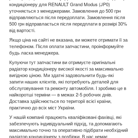
Grand Espace IV (JK0)
кондиціонеру для RENAULT Grand Modus (JP0)
уточняється з менеджерами. Замовлення до 500 грн
Espace V
відправляються після передоплати. Замовлення після
500 грн відправлається після передплати в розмірі 30%
Kadjar
від вартості.
Якщо ціна на сайті не вказана, ви можете отримати її за
Kangoo II (FW, KW)
телефоном. Після оплати запчастини, проінформуйте
Koleos I (HY0)
будь ласка менеджера.
Купуючи тут запчастини ви отримуєте оригінальні
Koleos II
радіатор кондиціонеру високої якості за максимально
вигідною ціною. Ми здатні задовольнити будь-які
Laguna II (BG, KG)
запити наших клієнтів, які потребують деталей для
обслуговування та ремонту автомобіля. І зробимо це в
Laguna III (BT, DT, KT)
найкоротші терміни — в межах 2-5 робочих днів.
Доставка здійснюється по території всієї країни,
Latitude (L7)
практично до всіх міст України.
Master III (HD, FD, JD)
У нашій компанії працюють кваліфіковані фахівці, які
забезпечують індивідуальний підхід, та допомагають
Megane II (BM, CM, KM, LM, EM)
максимально точно та оперативно підібрати необхідний
радіатор кондиціонеру з розбірки. В нас немає