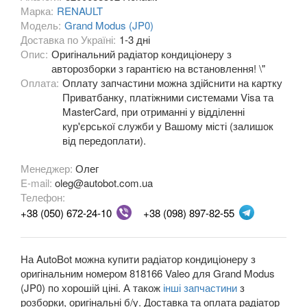
Марка:
RENAULT
Модель:
Grand Modus (JP0)
OPEL
keyboard_arrow_down
Доставка по Україні:
1-3 дні
Опис:
Оригінальний радіатор кондиціонеру з
PEUGEOT
keyboard_arrow_down
авторозборки з гарантією на встановлення! \"
Оплата:
Оплату запчастини можна здійснити на картку
PORSCHE
keyboard_arrow_down
Приватбанку, платіжними системами Visa та
MasterCard, при отриманні у відділенні
RENAULT
keyboard_arrow_down
кур'єрської служби у Вашому місті (залишок
від передоплати).
Captur (J5)
Менеджер:
Олег
Clio III (BR, CR, KR)
E-mail:
oleg@autobot.com.ua
Телефон:
Clio IV (BK, KH, J5)
+38 (050) 672-24-10
+38 (098) 897-82-55
Duster (FE, HS)
Fluence (L3, B3)
На AutoBot можна купити радіатор кондиціонеру з
оригінальним номером 818166 Valeo для Grand Modus
Espace IV (JK0)
(JP0) по хорошій ціні. А також
інші запчастини
з
розборки, оригінальні б/у. Доставка та оплата радіатор