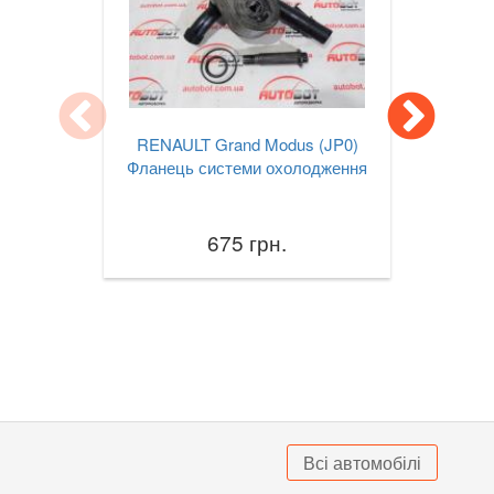
TESLA
keyboard_arrow_down
TOYOTA
keyboard_arrow_down
VOLKSWAGEN
keyboard_arrow_down
RENAULT Grand Modus (JP0)
VOLVO
keyboard_arrow_down
Фланець системи охолодження
В наявності!
keyboard_arrow_down
675 грн.
Всі автомобілі