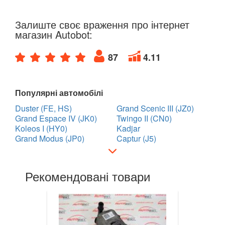
Twingo III (X07)
Залиште своє враження про інтернет
Vel Satis (BJ0)
магазин Autobot:
Talisman
87
4.11
ZOE
ROVER
keyboard_arrow_down
Популярні автомобілі
Duster (FE, HS)
Grand Scenic III (JZ0)
SAAB
keyboard_arrow_down
Grand Espace IV (JK0)
Twingo II (CN0)
Koleos I (HY0)
Kadjar
SEAT
keyboard_arrow_down
Grand Modus (JP0)
Captur (J5)
SKODA
keyboard_arrow_down
SMART
Рекомендовані товари
keyboard_arrow_down
SUBARU
keyboard_arrow_down
SUZUKI
keyboard_arrow_down