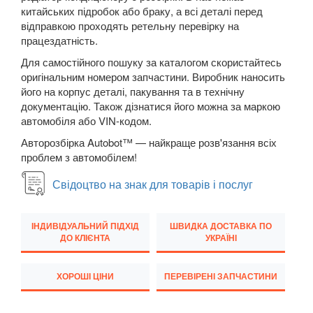
Megane III (BZ, DZ, KZ)
китайських підробок або браку, а всі деталі перед
відправкою проходять ретельну перевірку на
Megane IV
працездатність.
Для самостійного пошуку за каталогом скористайтесь
Modus (JP0)
оригінальним номером запчастини. Виробник наносить
його на корпус деталі, пакування та в технічну
Grand Modus (JP0)
документацію. Також дізнатися його можна за маркою
автомобіля або VIN-кодом.
Sandero II Stepway (B8)
Авторозбірка Autobot™ — найкраще розв'язання всіх
Grand Scenic II (JM)
проблем з автомобілем!
Scenic III (JZ0)
Свідоцтво на знак для товарів і послуг
Grand Scenic III (JZ0)
ІНДИВІДУАЛЬНИЙ ПІДХІД
ШВИДКА ДОСТАВКА ПО
Scenic IV
ДО КЛІЄНТА
УКРАЇНІ
Grand Scenic IV
ХОРОШІ ЦІНИ
ПЕРЕВІРЕНІ ЗАПЧАСТИНИ
Twingo II (CN0)