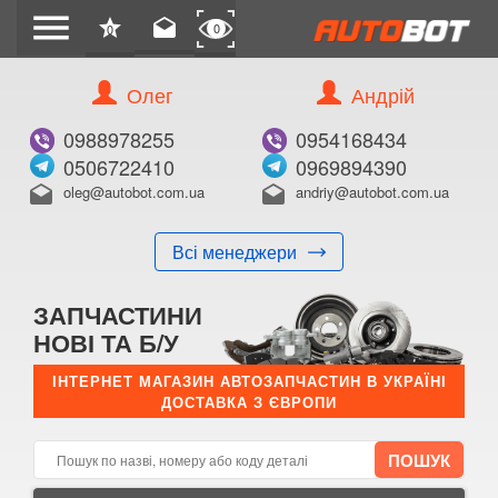
menu
star
drafts
0
0
Олег
Андрій
Б/В
В ЗАКЛАДКИ
0988978255
0954168434
0506722410
0969894390
oleg@autobot.com.ua
andriy@autobot.com.ua
drafts
drafts
Всі менеджери
КУПИТИ
ЗАПЧАСТИНИ
Оригінальний номер:
НОВІ ТА Б/У
Примітка:
ІНТЕРНЕТ МАГАЗИН АВТОЗАПЧАСТИН В УКРАЇНІ
ДОСТАВКА З ЄВРОПИ
Менеджер:
E-mail:
Телефон: