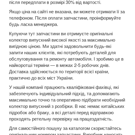
після передплати в розмірі 30% від вартості.
Nexo
Якщо ціна на сайті не вказана, ви можете отримати її за
телефоном. Після оплати запчастини, проінформуйте
Santa Fe III (DM)
будь ласка менеджера.
Купуючи тут запчастини ви отримуєте оригінальні
Grand Santa Fe III (NC)
колектор випускний високої якості за максимально
вигідною ціною. Ми здатні задовольнити будь-які
Santa Fe IV (TM)
запити наших клієнтів, які потребують деталей для
Santa Fe V
обслуговування та ремонту автомобіля. І зробимо це в
найкоротші терміни — в межах 2-5 робочих днів.
Tiburon
Доставка здійснюється по території всієї країни,
практично до всіх міст України.
Tucson III (TL)
У нашій компанії працюють кваліфіковані фахівці, які
забезпечують індивідуальний підхід, та допомагають
Tucson IV
максимально точно та оперативно підібрати необхідний
колектор випускний з розбірки. В нас немає китайських
Veloster I
підробок або браку, а всі деталі перед відправкою
проходять ретельну перевірку на працездатність.
JAGUAR
keyboard_arrow_down
Для самостійного пошуку за каталогом скористайтесь
JEEP
keyboard_arrow_down
оригінальним номером запчастини. Виробник наносить