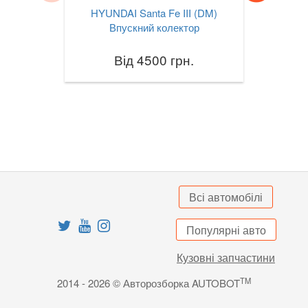
HYUNDAI Santa Fe III (DM)
SUZUKI
keyboard_arrow_down
Впускний колектор
TESLA
keyboard_arrow_down
Від 4500 грн.
TOYOTA
keyboard_arrow_down
VOLKSWAGEN
keyboard_arrow_down
VOLVO
keyboard_arrow_down
В наявності!
keyboard_arrow_down
Всі автомобілі
Популярні авто
Кузовні запчастини
TM
2014 - 2026 © Авторозборка AUTOBOT