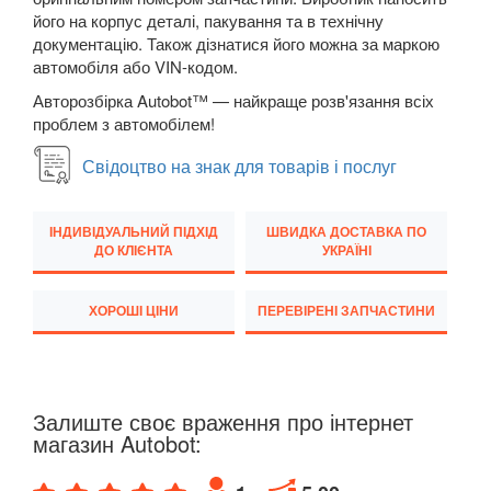
його на корпус деталі, пакування та в технічну
KIA
keyboard_arrow_down
документацію. Також дізнатися його можна за маркою
автомобіля або VIN-кодом.
LANCIA
keyboard_arrow_down
Авторозбірка Autobot™ — найкраще розв'язання всіх
проблем з автомобілем!
LAND ROVER
keyboard_arrow_down
Свідоцтво на знак для товарів і послуг
LEXUS
keyboard_arrow_down
MG
keyboard_arrow_down
ІНДИВІДУАЛЬНИЙ ПІДХІД
ШВИДКА ДОСТАВКА ПО
ДО КЛІЄНТА
УКРАЇНІ
MASERATI
keyboard_arrow_down
ХОРОШІ ЦІНИ
ПЕРЕВІРЕНІ ЗАПЧАСТИНИ
MAZDA
keyboard_arrow_down
MERCEDES-BENZ
keyboard_arrow_down
MINI
keyboard_arrow_down
Залиште своє враження про інтернет
магазин Autobot:
MITSUBISHI
keyboard_arrow_down