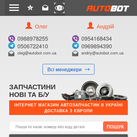
menu
star
drafts
0
0
Олег
Андрій
Б/В
В ЗАКЛАДКИ
0988978255
0954168434
0506722410
0969894390
oleg@autobot.com.ua
andriy@autobot.com.ua
drafts
drafts
Всі менеджери
КУПИТИ
ЗАПЧАСТИНИ
Оригінальний номер:
НОВІ ТА Б/У
Примітка:
ІНТЕРНЕТ МАГАЗИН АВТОЗАПЧАСТИН В УКРАЇНІ
ДОСТАВКА З ЄВРОПИ
Менеджер:
E-mail:
Телефон: