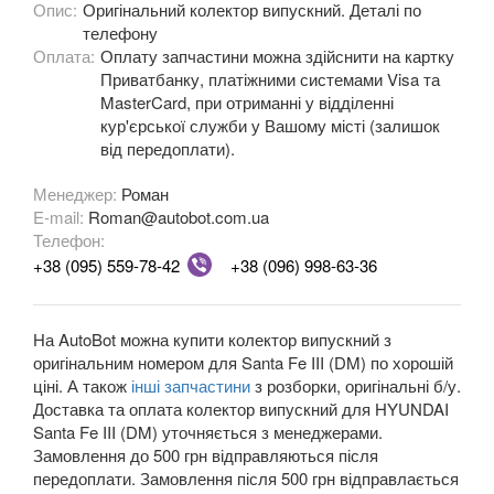
Опис:
Оригінальний колектор випускний. Деталі по
i30 III (PD)
телефону
Оплата:
Оплату запчастини можна здійснити на картку
i30 N
Приватбанку, платіжними системами Visa та
MasterCard, при отриманні у відділенні
i40 (VF)
кур'єрської служби у Вашому місті (залишок
від передоплати).
ix35 (LM)
Менеджер:
Роман
ix55 (EN)
E-mail:
Roman@autobot.com.ua
Телефон:
Ioniq
+38 (095) 559-78-42
+38 (096) 998-63-36
Ioniq 5
На AutoBot можна купити колектор випускний з
Ioniq 6
оригінальним номером для Santa Fe III (DM) по хорошій
ціні. А також
інші запчастини
з розборки, оригінальні б/у.
Kona
Доставка та оплата колектор випускний для HYUNDAI
Santa Fe III (DM) уточняється з менеджерами.
Kona II
Замовлення до 500 грн відправляються після
передоплати. Замовлення після 500 грн відправлається
Matrix (FC)