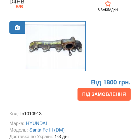
D4HB
Б/В
Getz (TB)
В ЗАКЛАДКИ
Grandeur III (XG)
Grandeur IV (TG)
H-1 II (TQ)
i10 I (PA)
i10 II (LA, BA)
Від 1800 грн.
i20 I (PB, PBT)
ПІД ЗАМОВЛЕННЯ
i20 II (GB)
ix20
Код:
tb1010913
i30 I (FD)
Марка:
HYUNDAI
Модель:
Santa Fe III (DM)
i30 II (GDH)
Доставка по Україні:
1-3 дні