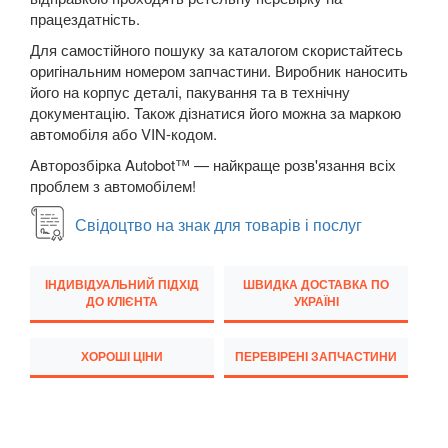
працездатність.
Q7 I (4L)
Для самостійного пошуку за каталогом скористайтесь
Q7 II (4M)
оригінальним номером запчастини. Виробник наносить
його на корпус деталі, пакування та в технічну
Q8 I
документацію. Також дізнатися його можна за маркою
автомобіля або VIN-кодом.
TT I (8N3, 8N9)
Авторозбірка Autobot™ — найкраще розв'язання всіх
проблем з автомобілем!
TT II (8J3, 8J9)
Свідоцтво на знак для товарів і послуг
TT III (FV3, FV9)
BMW
keyboard_arrow_down
ІНДИВІДУАЛЬНИЙ ПІДХІД
ШВИДКА ДОСТАВКА ПО
ДО КЛІЄНТА
УКРАЇНІ
CITROEN
keyboard_arrow_down
FIAT
ХОРОШІ ЦІНИ
ПЕРЕВІРЕНІ ЗАПЧАСТИНИ
keyboard_arrow_down
FORD
keyboard_arrow_down
HONDA
keyboard_arrow_down