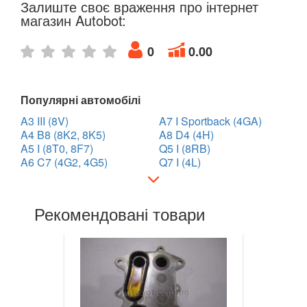
Залиште своє враження про інтернет
магазин Autobot:
HYUNDAI
keyboard_arrow_down
0
0.00
JAGUAR
keyboard_arrow_down
JEEP
keyboard_arrow_down
Популярні автомобілі
KIA
keyboard_arrow_down
A3 III (8V)
A7 I Sportback (4GA)
A4 B8 (8K2, 8K5)
A8 D4 (4H)
LANCIA
keyboard_arrow_down
A5 I (8T0, 8F7)
Q5 I (8RB)
A6 C7 (4G2, 4G5)
Q7 I (4L)
LAND ROVER
keyboard_arrow_down
LEXUS
keyboard_arrow_down
Рекомендовані товари
MG
keyboard_arrow_down
MASERATI
keyboard_arrow_down
MAZDA
keyboard_arrow_down