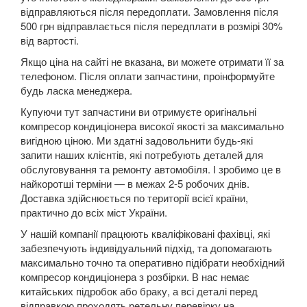
відправляються після передоплати. Замовлення після
A8 D3 (4E2, 4E8)
500 грн відправлається після передплати в розмірі 30%
від вартості.
A8 D4 (4H)
Якщо ціна на сайті не вказана, ви можете отримати її за
A8 D5 (5H)
телефоном. Після оплати запчастини, проінформуйте
будь ласка менеджера.
e-tron
Купуючи тут запчастини ви отримуєте оригінальні
компресор кондиціонера високої якості за максимально
e-tron Sportback
вигідною ціною. Ми здатні задовольнити будь-які
запити наших клієнтів, які потребують деталей для
Q2
обслуговування та ремонту автомобіля. І зробимо це в
найкоротші терміни — в межах 2-5 робочих днів.
Q3 I (8UB)
Доставка здійснюється по території всієї країни,
практично до всіх міст України.
Q3 Sportback (FY)
У нашій компанії працюють кваліфіковані фахівці, які
Q5 I (8RB)
забезпечують індивідуальний підхід, та допомагають
максимально точно та оперативно підібрати необхідний
Q5 II (FY, 80A)
компресор кондиціонера з розбірки. В нас немає
китайських підробок або браку, а всі деталі перед
Q5 II (80A) Sportback
відправкою проходять ретельну перевірку на