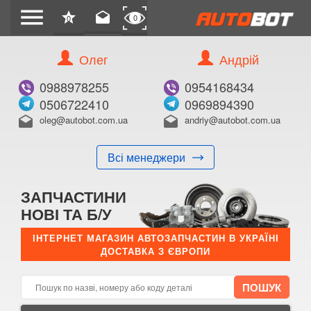
menu
star
drafts
0
0
Олег
Андрій
Б/В
В ЗАКЛАДКИ
0988978255
0954168434
0506722410
0969894390
oleg@autobot.com.ua
andriy@autobot.com.ua
drafts
drafts
Всі менеджери
КУПИТИ
ЗАПЧАСТИНИ
Оригінальний номер:
НОВІ ТА Б/У
Примітка:
ІНТЕРНЕТ МАГАЗИН АВТОЗАПЧАСТИН В УКРАЇНІ
ДОСТАВКА З ЄВРОПИ
Менеджер:
E-mail:
Телефон: