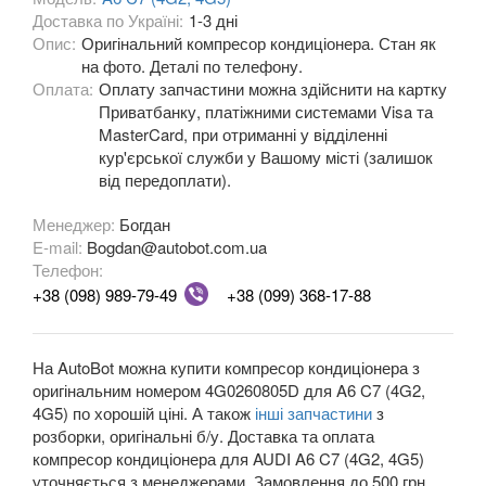
Доставка по Україні:
1-3 дні
A5 II Sportback (F5A)
Опис:
Оригінальний компресор кондиціонера. Стан як
на фото. Деталі по телефону.
A6 C5 (4B)
Оплата:
Оплату запчастини можна здійснити на картку
A6 Allroad Quattro C5 (4BH)
Приватбанку, платіжними системами Visa та
MasterCard, при отриманні у відділенні
A6 C6 (4F2, 4F5)
кур'єрської служби у Вашому місті (залишок
від передоплати).
A6 Allroad Quattro C6 (4FH)
Менеджер:
Богдан
A6 C7 (4G2, 4G5)
E-mail:
Bogdan@autobot.com.ua
Телефон:
A6 Allroad Quattro C7 (4GH)
+38 (098) 989-79-49
+38 (099) 368-17-88
A6 C8 (F2)
На AutoBot можна купити компресор кондиціонера з
A6 C8 Allroad Quattro
оригінальним номером 4G0260805D для A6 C7 (4G2,
4G5) по хорошій ціні. А також
інші запчастини
з
A7 I Sportback (4GA)
розборки, оригінальні б/у. Доставка та оплата
компресор кондиціонера для AUDI A6 C7 (4G2, 4G5)
A7 II Sportback (4G8)
уточняється з менеджерами. Замовлення до 500 грн