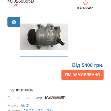
4G0260805D
A3 III Cabrio (8V7)
Б/В
В ЗАКЛАДКИ
A3 IV (8Y)
A4 B6 (8E2, 8E5)
A4 B7 (8EC, 8ED)
A4 B8 (8K2, 8K5)
A4 B8 Allroad Quattro (8KH)
Від 5400 грн.
A4 B9 (8W)
ПІД ЗАМОВЛЕННЯ
A4 B9 Allroad Quattro (8HW)
A5 I (8T0, 8F7)
Код:
tb1010636
A5 I Sportback (8TA)
Оригінальний номер:
4G0260805D
Марка:
AUDI
A5 II (F5)
Модель:
A6 C7 (4G2, 4G5)