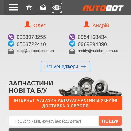
menu
star
drafts
0
0
Олег
Андрій
Б/В
В ЗАКЛАДКИ
0988978255
0954168434
0506722410
0969894390
oleg@autobot.com.ua
andriy@autobot.com.ua
drafts
drafts
Всі менеджери
КУПИТИ
ЗАПЧАСТИНИ
Оригінальний номер:
НОВІ ТА Б/У
Примітка:
ІНТЕРНЕТ МАГАЗИН АВТОЗАПЧАСТИН В УКРАЇНІ
ДОСТАВКА З ЄВРОПИ
Менеджер:
E-mail:
Телефон: