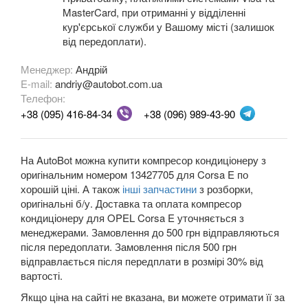
MasterCard, при отриманні у відділенні
TESLA
keyboard_arrow_down
кур'єрської служби у Вашому місті (залишок
від передоплати).
TOYOTA
keyboard_arrow_down
Менеджер:
Андрій
VOLKSWAGEN
keyboard_arrow_down
E-mail:
andriy@autobot.com.ua
Телефон:
VOLVO
keyboard_arrow_down
+38 (095) 416-84-34
+38 (096) 989-43-90
В наявності!
keyboard_arrow_down
На AutoBot можна купити компресор кондиціонеру з
оригінальним номером 13427705 для Corsa E по
хорошій ціні. А також
інші запчастини
з розборки,
оригінальні б/у. Доставка та оплата компресор
кондиціонеру для OPEL Corsa E уточняється з
менеджерами. Замовлення до 500 грн відправляються
після передоплати. Замовлення після 500 грн
відправлається після передплати в розмірі 30% від
вартості.
Якщо ціна на сайті не вказана, ви можете отримати її за