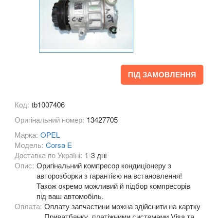
Zafira C (P12)
PEUGEOT
keyboard_arrow_down
PORSCHE
keyboard_arrow_down
RENAULT
keyboard_arrow_down
ПІД ЗАМОВЛЕННЯ
ROVER
keyboard_arrow_down
Код:
tb1007406
SAAB
keyboard_arrow_down
Оригінальний номер:
13427705
SEAT
keyboard_arrow_down
Марка:
OPEL
Модель:
Corsa E
SKODA
keyboard_arrow_down
Доставка по Україні:
1-3 дні
Опис:
Оригінальний компресор кондиціонеру з
SMART
keyboard_arrow_down
авторозборки з гарантією на встановлення!
Також окремо можливий й підбор компресорів
SUBARU
keyboard_arrow_down
під ваш автомобіль.
Оплата:
Оплату запчастини можна здійснити на картку
SUZUKI
keyboard_arrow_down
Приватбанку, платіжними системами Visa та