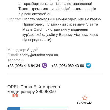
авторозборки з гарантією на встановлення!
Також окремо можливий й підбор компресорів
OPEL
keyboard_arrow_down
під ваш автомобіль.
Оплата:
Оплату запчастини можна здійснити на картку
Adam
Приватбанку, платіжними системами Visa та
MasterCard, при отриманні у відділенні
Agila A (H00)
кур'єрської служби у Вашому місті (залишок
від передоплати).
Agila B
Менеджер:
Андрій
Antara (L07)
E-mail:
andriy@autobot.com.ua
Телефон:
Astra H (L48, L08, L35, L67, L69)
+38 (095) 416-84-34
+38 (096) 989-43-90
Astra J (GTC, OPC)
Astra K
OPEL Corsa E Компресор
кондиціонеру 39006350
Cascada
Б/В
Combo C
В ЗАКЛАДКИ