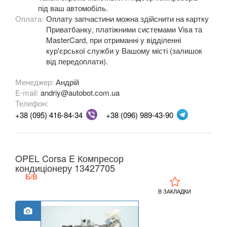
Meriva B
під ваш автомобіль.
Оплата:
Оплату запчастини можна здійснити на картку
Mokka
Приватбанку, платіжними системами Visa та
MasterCard, при отриманні у відділенні
Mokka X
кур'єрської служби у Вашому місті (залишок
від передоплати).
Movano B (X62)
Менеджер:
Андрій
Signum
E-mail:
andriy@autobot.com.ua
Телефон:
Speedster
+38 (095) 416-84-34
+38 (096) 989-43-90
Tigra A (S93)
Tigra B Twin Top (X04)
OPEL Corsa E Компресор
кондиціонеру 13427705
Vectra C
Б/В
Zafira A (F75)
В ЗАКЛАДКИ
Zafira B (A05)