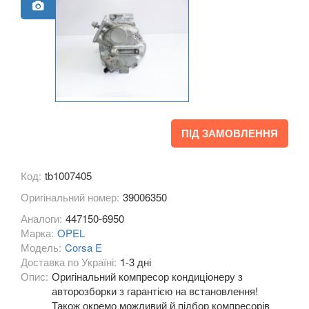
Combo D
Corsa C (F08, F68)
Corsa D
Corsa E
Crossland X
ПІД ЗАМОВЛЕННЯ
Frontera B (6B)
GT
Код:
tb1007405
Оригінальний номер:
39006350
Grandland X
Аналоги:
447150-6950
Insignia A
Марка:
OPEL
Модель:
Corsa E
Insignia B
Доставка по Україні:
1-3 дні
Опис:
Оригінальний компресор кондиціонеру з
Meriva A
авторозборки з гарантією на встановлення!
Також окремо можливий й підбор компресорів