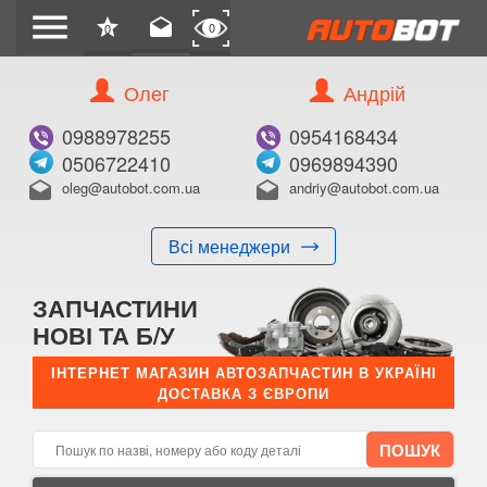
menu
star
drafts
0
0
Олег
Андрій
Б/В
В ЗАКЛАДКИ
0988978255
0954168434
0506722410
0969894390
oleg@autobot.com.ua
andriy@autobot.com.ua
drafts
drafts
Всі менеджери
КУПИТИ
ЗАПЧАСТИНИ
Оригінальний номер:
НОВІ ТА Б/У
Примітка:
ІНТЕРНЕТ МАГАЗИН АВТОЗАПЧАСТИН В УКРАЇНІ
ДОСТАВКА З ЄВРОПИ
Менеджер:
E-mail:
Телефон: