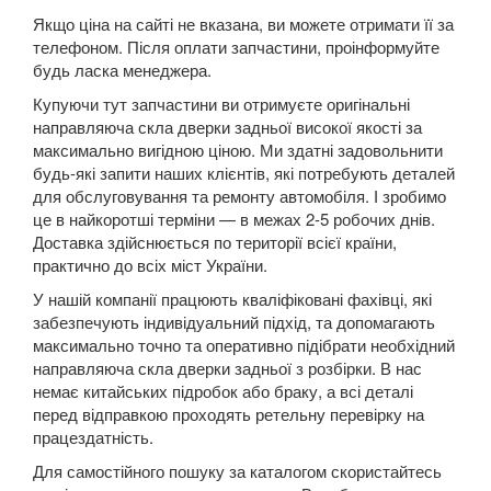
307 (3A, 3B, 3C, 3H)
Якщо ціна на сайті не вказана, ви можете отримати її за
телефоном. Після оплати запчастини, проінформуйте
308 I
будь ласка менеджера.
308 II
Купуючи тут запчастини ви отримуєте оригінальні
направляюча скла дверки задньої високої якості за
308 CC
максимально вигідною ціною. Ми здатні задовольнити
будь-які запити наших клієнтів, які потребують деталей
407 (6E, 6C, 6D)
для обслуговування та ремонту автомобіля. І зробимо
це в найкоротші терміни — в межах 2-5 робочих днів.
508
Доставка здійснюється по території всієї країни,
практично до всіх міст України.
508 SW RXH
У нашій компанії працюють кваліфіковані фахівці, які
607 (9D, 9U)
забезпечують індивідуальний підхід, та допомагають
максимально точно та оперативно підібрати необхідний
807 (E)
направляюча скла дверки задньої з розбірки. В нас
немає китайських підробок або браку, а всі деталі
1007 (KM)
перед відправкою проходять ретельну перевірку на
працездатність.
2008
Для самостійного пошуку за каталогом скористайтесь