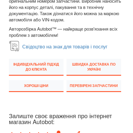
оригінальним номером запчастини. Виробник наносить
3008
його на корпус деталі, пакування та в технічну
документацію. Також дізнатися його можна за маркою
4007 (GP)
автомобіля або VIN-кодом.
5008 I
Авторозбірка Autobot™ — найкраще розв'язання всіх
проблем з автомобілем!
5008 II
Свідоцтво на знак для товарів і послуг
Bipper III (A, 225L)
Boxer II (250)
ІНДИВІДУАЛЬНИЙ ПІДХІД
ШВИДКА ДОСТАВКА ПО
ДО КЛІЄНТА
УКРАЇНІ
Expert II (VF3)
ХОРОШІ ЦІНИ
ПЕРЕВІРЕНІ ЗАПЧАСТИНИ
Partner II (B9)
RCZ
Traveller
Залиште своє враження про інтернет
магазин Autobot:
PORSCHE
keyboard_arrow_down