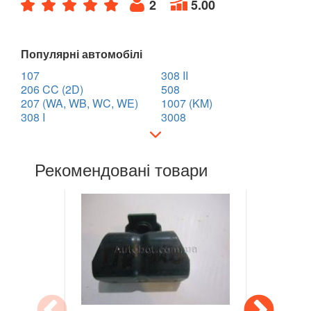
2
5.00
RENAULT
keyboard_arrow_down
ROVER
keyboard_arrow_down
Популярні автомобілі
SAAB
keyboard_arrow_down
107
308 II
206 CC (2D)
508
SEAT
keyboard_arrow_down
207 (WA, WB, WC, WE)
1007 (KM)
308 I
3008
SKODA
keyboard_arrow_down
SMART
keyboard_arrow_down
Рекомендовані товари
SUBARU
keyboard_arrow_down
SUZUKI
keyboard_arrow_down
TESLA
keyboard_arrow_down
TOYOTA
keyboard_arrow_down
VOLKSWAGEN
keyboard_arrow_down