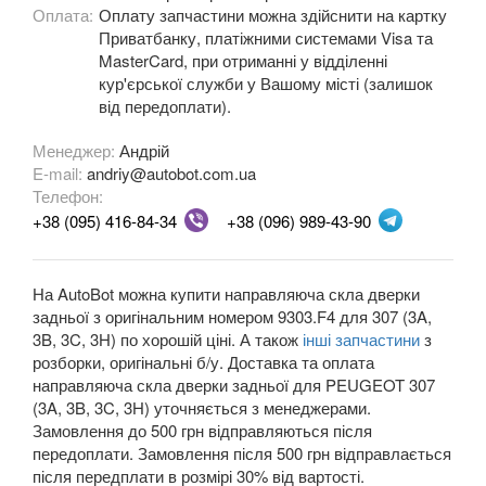
Оплата:
Оплату запчастини можна здійснити на картку
Приватбанку, платіжними системами Visa та
OPEL
keyboard_arrow_down
MasterCard, при отриманні у відділенні
кур'єрської служби у Вашому місті (залишок
PEUGEOT
keyboard_arrow_down
від передоплати).
107
Менеджер:
Андрій
E-mail:
andriy@autobot.com.ua
108
Телефон:
+38 (095) 416-84-34
+38 (096) 989-43-90
206 (2A, 2C, T3E)
206 CC (2D)
На AutoBot можна купити направляюча скла дверки
206+ (T3E)
задньої з оригінальним номером 9303.F4 для 307 (3A,
3B, 3C, 3H) по хорошій ціні. А також
інші запчастини
з
207 (WA, WB, WC, WE)
розборки, оригінальні б/у. Доставка та оплата
направляюча скла дверки задньої для PEUGEOT 307
207 CC
(3A, 3B, 3C, 3H) уточняється з менеджерами.
Замовлення до 500 грн відправляються після
208
передоплати. Замовлення після 500 грн відправлається
після передплати в розмірі 30% від вартості.