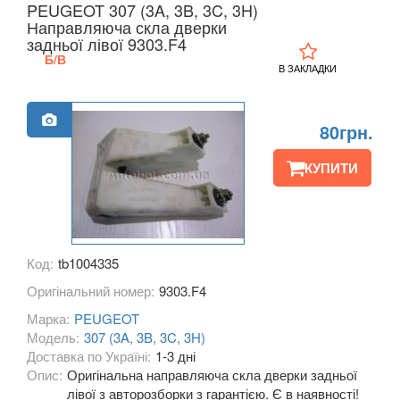
PEUGEOT 307 (3A, 3B, 3C, 3H)
KIA
Направляюча скла дверки
keyboard_arrow_down
задньої лівої 9303.F4
LANCIA
Б/В
keyboard_arrow_down
В ЗАКЛАДКИ
LAND ROVER
keyboard_arrow_down
80грн.
LEXUS
keyboard_arrow_down
КУПИТИ
MG
keyboard_arrow_down
MASERATI
keyboard_arrow_down
MAZDA
keyboard_arrow_down
Код:
tb1004335
MERCEDES-BENZ
keyboard_arrow_down
Оригінальний номер:
9303.F4
Марка:
PEUGEOT
MINI
keyboard_arrow_down
Модель:
307 (3A, 3B, 3C, 3H)
Доставка по Україні:
1-3 дні
MITSUBISHI
keyboard_arrow_down
Опис:
Оригінальна направляюча скла дверки задньої
лівої з авторозборки з гарантією. Є в наявності!
NISSAN
keyboard_arrow_down