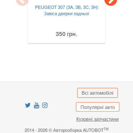
VOLVO
PEUGEOT 307 (3A, 3B, 3C, 3H)
keyboard_arrow_down
Завіса дверки задньої
В наявності!
keyboard_arrow_down
350 грн.
Всі автомобілі
Популярні авто
Кузовні запчастини
TM
2014 - 2026 © Авторозборка AUTOBOT