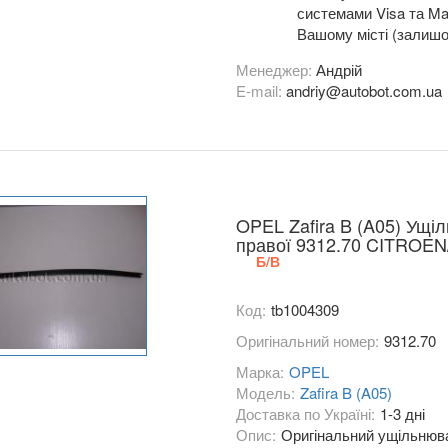
системами Visa та Mas
Вашому місті (залишо
Менеджер:
Андрій
E-mail:
andriy@autobot.com.ua
OPEL Zafira B (A05) Ущі
правої 9312.70 CITROE
Б/В
Код:
tb1004309
Оригінальний номер:
9312.70
Марка:
OPEL
Модель:
Zafira B (A05)
Доставка по Україні:
1-3 дні
Опис:
Оригінальний ущільнювач