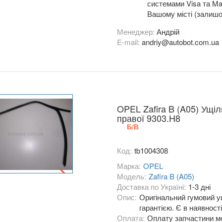
системами Visa та Mas
Вашому місті (залишо
Менеджер:
Андрій
E-mail:
andriy@autobot.com.ua
OPEL Zafira B (A05) Ущі
правої 9303.H8
Б/В
Код:
tb1004308
Марка:
OPEL
Модель:
Zafira B (A05)
Доставка по Україні:
1-3 дні
Опис:
Оригінальний гумовий у
гарантією. Є в наявності
Оплата:
Оплату запчастини мо