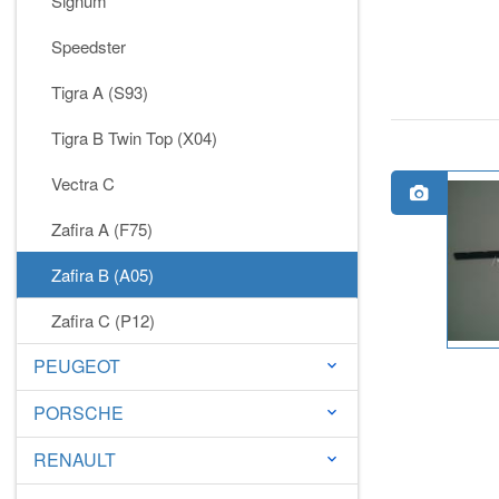
Signum
Speedster
Tigra A (S93)
Tigra B Twin Top (X04)
Vectra C
Zafira A (F75)
Zafira B (A05)
Zafira C (P12)
PEUGEOT
keyboard_arrow_down
PORSCHE
keyboard_arrow_down
RENAULT
keyboard_arrow_down