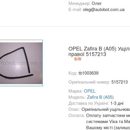
Менеджер:
Олег
E-mail:
oleg@autobot.com.ua
OPEL Zafira B (A05) Ущі
правої 5157213
Б/В
Код:
tb1003639
Оригінальний номер:
5157213
Марка:
OPEL
Модель:
Zafira B (A05)
Доставка по Україні:
1-3 дні
Опис:
Оригінальний ущільнювач
Оплата:
Оплату запчастини мо
системами Visa та Mas
Вашому місті (залишо