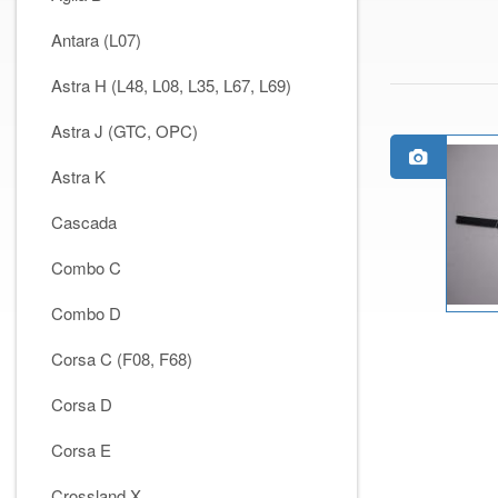
Antara (L07)
Astra H (L48, L08, L35, L67, L69)
Astra J (GTC, OPC)
Astra K
Cascada
Combo C
Combo D
Corsa C (F08, F68)
Corsa D
Corsa E
Crossland X