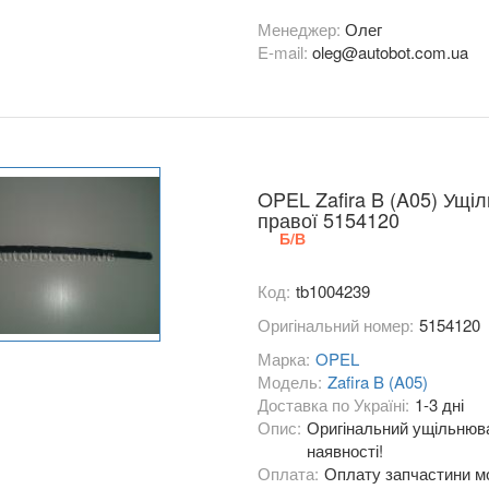
Менеджер:
Олег
E-mail:
oleg@autobot.com.ua
OPEL Zafira B (A05) Ущі
правої 5154120
Б/В
Код:
tb1004239
Оригінальний номер:
5154120
Марка:
OPEL
Модель:
Zafira B (A05)
Доставка по Україні:
1-3 дні
Опис:
Оригінальний ущільнювач
наявності!
Оплата:
Оплату запчастини мо