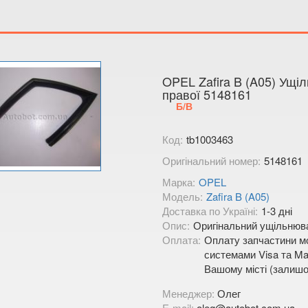
Тимірязєва,
Показати на
OPEL Zafira B (A05) Ущі
правої 5148161
Б/В
Код:
tb1003463
Оригінальний номер:
5148161
Марка:
OPEL
Модель:
Zafira B (A05)
Доставка по Україні:
1-3 дні
Опис:
Оригінальний ущільнювач
Оплата:
Оплату запчастини мо
системами Visa та Mas
Вашому місті (залишо
Менеджер:
Олег
E-mail:
oleg@autobot.com.ua