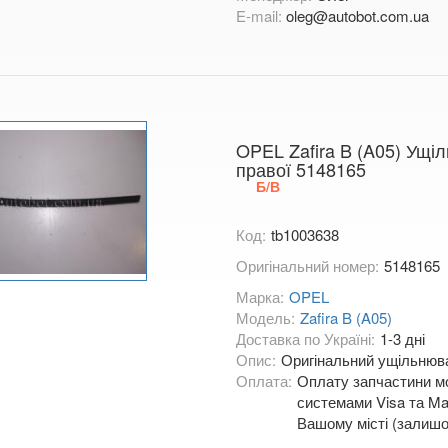
E-mail:
oleg@autobot.com.ua
OPEL Zafira B (A05) Ущі
правої 5148165
Б/В
Код:
tb1003638
Оригінальний номер:
5148165
Марка:
OPEL
Модель:
Zafira B (A05)
Доставка по Україні:
1-3 дні
Опис:
Оригінальний ущільнювач
Оплата:
Оплату запчастини мо
системами Visa та Mas
Вашому місті (залишо