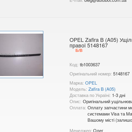
OPEL Zafira B (A05) Ущі
правої 5148167
Б/В
Код:
tb1003637
Оригінальний номер:
5148167
Марка:
OPEL
Модель:
Zafira B (A05)
Доставка по Україні:
1-3 дні
Опис:
Оригінальний ущільнювач
Оплата:
Оплату запчастини мо
системами Visa та Mas
Вашому місті (залишо
Менеджер:
Олег