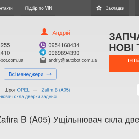
star
нтакти
Підбір по VIN
Закладки
0
Андрій
ЗАПЧ
НОВІ 
8255
0954168434
2410
0969894390
В ЗАКЛАДКИ
КУПИТИ
bot.com.ua
drafts
andriy@autobot.com.ua
ІНТ
Оригінальний номе
Всі менеджери
Примітка:
Шрот
OPEL
Zafira B (A05)
Менеджер:
нювач скла дверки задньої
E-mail:
Телефон:
+38 (095) 416-8
afira B (A05) Ущільнювач скла дв
+38 (096) 989-4
Волинська о