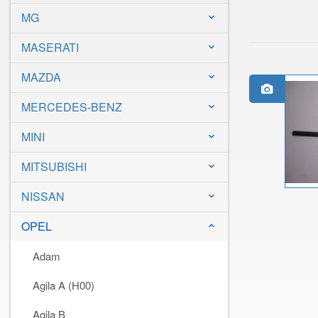
MG
keyboard_arrow_down
MASERATI
keyboard_arrow_down
MAZDA
keyboard_arrow_down
MERCEDES-BENZ
keyboard_arrow_down
MINI
keyboard_arrow_down
MITSUBISHI
keyboard_arrow_down
NISSAN
keyboard_arrow_down
OPEL
keyboard_arrow_down
Adam
Agila A (H00)
Agila B