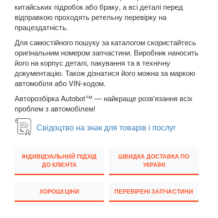
китайських підробок або браку, а всі деталі перед
Q7 I (4L)
відправкою проходять ретельну перевірку на
працездатність.
Q7 II (4M)
Для самостійного пошуку за каталогом скористайтесь
оригінальним номером запчастини. Виробник наносить
Q8 I
його на корпус деталі, пакування та в технічну
документацію. Також дізнатися його можна за маркою
TT I (8N3, 8N9)
автомобіля або VIN-кодом.
TT II (8J3, 8J9)
Авторозбірка Autobot™ — найкраще розв'язання всіх
проблем з автомобілем!
TT III (FV3, FV9)
Свідоцтво на знак для товарів і послуг
BMW
keyboard_arrow_down
CITROEN
keyboard_arrow_down
ІНДИВІДУАЛЬНИЙ ПІДХІД
ШВИДКА ДОСТАВКА ПО
ДО КЛІЄНТА
УКРАЇНІ
FIAT
keyboard_arrow_down
ХОРОШІ ЦІНИ
ПЕРЕВІРЕНІ ЗАПЧАСТИНИ
FORD
keyboard_arrow_down
HONDA
keyboard_arrow_down