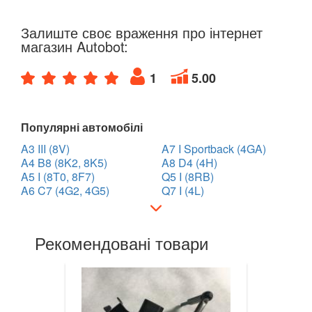
HYUNDAI
keyboard_arrow_down
Залиште своє враження про інтернет
магазин Autobot:
JAGUAR
keyboard_arrow_down
1
5.00
JEEP
keyboard_arrow_down
KIA
keyboard_arrow_down
Популярні автомобілі
LANCIA
keyboard_arrow_down
A3 III (8V)
A7 I Sportback (4GA)
A4 B8 (8K2, 8K5)
A8 D4 (4H)
LAND ROVER
keyboard_arrow_down
A5 I (8T0, 8F7)
Q5 I (8RB)
A6 C7 (4G2, 4G5)
Q7 I (4L)
LEXUS
keyboard_arrow_down
MG
keyboard_arrow_down
Рекомендовані товари
MASERATI
keyboard_arrow_down
MAZDA
keyboard_arrow_down