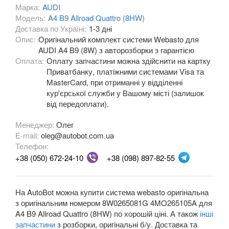
Марка:
AUDI
A5 II Sportback (F5A)
Модель:
A4 B9 Allroad Quattro (8HW)
Доставка по Україні:
1-3 дні
A6 C5 (4B)
Опис:
Оригінальний комплект системи Webasto для
AUDI A4 B9 (8W) з авторозборки з гарантією
A6 Allroad Quattro C5 (4BH)
Оплата:
Оплату запчастини можна здійснити на картку
Приватбанку, платіжними системами Visa та
A6 C6 (4F2, 4F5)
MasterCard, при отриманні у відділенні
кур'єрської служби у Вашому місті (залишок
A6 Allroad Quattro C6 (4FH)
від передоплати).
A6 C7 (4G2, 4G5)
Менеджер:
Олег
E-mail:
oleg@autobot.com.ua
A6 Allroad Quattro C7 (4GH)
Телефон:
A6 C8 (F2)
+38 (050) 672-24-10
+38 (098) 897-82-55
A6 C8 Allroad Quattro
На AutoBot можна купити система webasto оригінальна
A7 I Sportback (4GA)
з оригінальним номером 8W0265081G 4MO265105A для
A4 B9 Allroad Quattro (8HW) по хорошій ціні. А також
інші
A7 II Sportback (4G8)
запчастини
з розборки, оригінальні б/у. Доставка та