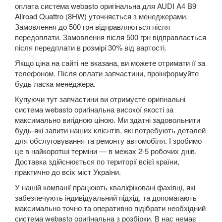
оплата система webasto оригінальна для AUDI A4 B9
A8 D3 (4E2, 4E8)
Allroad Quattro (8HW) уточняється з менеджерами.
Замовлення до 500 грн відправляються після
A8 D4 (4H)
передоплати. Замовлення після 500 грн відправлається
після передплати в розмірі 30% від вартості.
A8 D5 (5H)
Якщо ціна на сайті не вказана, ви можете отримати її за
e-tron
телефоном. Після оплати запчастини, проінформуйте
будь ласка менеджера.
e-tron Sportback
Купуючи тут запчастини ви отримуєте оригінальні
система webasto оригінальна високої якості за
Q2
максимально вигідною ціною. Ми здатні задовольнити
будь-які запити наших клієнтів, які потребують деталей
Q3 I (8UB)
для обслуговування та ремонту автомобіля. І зробимо
це в найкоротші терміни — в межах 2-5 робочих днів.
Q3 Sportback (FY)
Доставка здійснюється по території всієї країни,
практично до всіх міст України.
Q5 I (8RB)
У нашій компанії працюють кваліфіковані фахівці, які
Q5 II (FY, 80A)
забезпечують індивідуальний підхід, та допомагають
максимально точно та оперативно підібрати необхідний
Q5 II (80A) Sportback
система webasto оригінальна з розбірки. В нас немає