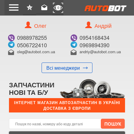
menu
star
drafts
0
0
Олег
Андрій
Б/В
В ЗАКЛАДКИ
0988978255
0954168434
0506722410
0969894390
oleg@autobot.com.ua
andriy@autobot.com.ua
drafts
drafts
Всі менеджери
КУПИТИ
ЗАПЧАСТИНИ
Оригінальний номер:
НОВІ ТА Б/У
Примітка:
ІНТЕРНЕТ МАГАЗИН АВТОЗАПЧАСТИН В УКРАЇНІ
ДОСТАВКА З ЄВРОПИ
Менеджер:
E-mail:
Телефон: