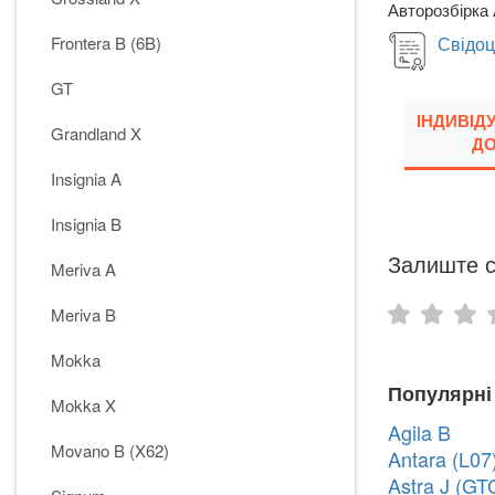
Авторозбірка 
Frontera B (6B)
Свідоц
GT
ІНДИВІД
Grandland X
ДО
Insignia A
Insignia B
Залиште с
Meriva A
Meriva B
Mokka
Популярні
Mokka X
Agila B
Movano B (X62)
Antara (L07
Astra J (GT