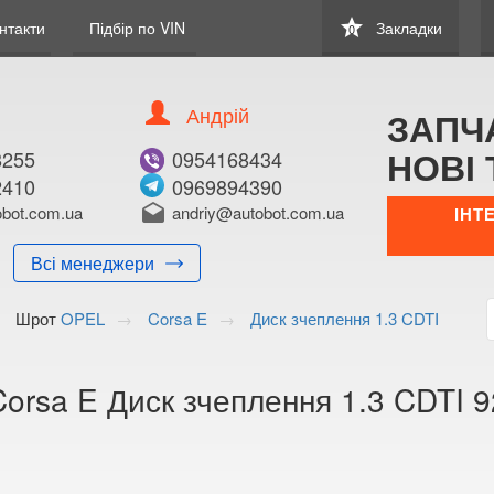
star
нтакти
Підбір по VIN
Закладки
0
Андрій
ЗАПЧ
НОВІ 
8255
0954168434
2410
0969894390
В ЗАКЛАДКИ
КУПИТИ
bot.com.ua
drafts
andriy@autobot.com.ua
ІНТ
Оригінальний номе
Всі менеджери
Примітка:
Шрот
OPEL
Corsa E
Диск зчеплення 1.3 CDTI
Менеджер:
E-mail:
Телефон:
orsa E Диск зчеплення 1.3 CDTI 
+38 (050) 672-2
+38 (098) 897-8
Волинська о