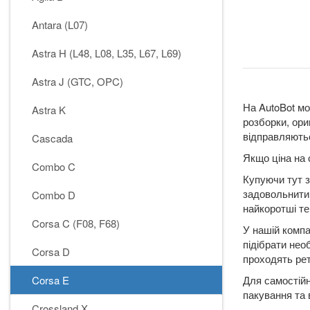
Antara (L07)
Astra H (L48, L08, L35, L67, L69)
Astra J (GTC, OPC)
На AutoBot мо
Astra K
розборки, ори
відправляютьс
Cascada
Якщо ціна на 
Combo C
Купуючи тут з
задовольнити 
Combo D
найкоротші те
Corsa C (F08, F68)
У нашій компа
підібрати нео
Corsa D
проходять рет
Corsa E
Для самостійн
пакування та 
Crossland X