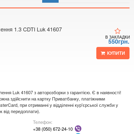
 4
 мапі
ення 1.3 CDTI Luk 41607
В ЗАКЛАДКИ
550грн.
КУПИТИ
ення Luk 41607 з авторозборки з гарантією. Є в наявності!
жна здійснити на картку Приватбанку, платіжними
terCard, при отриманні у відділенні кур'єрської служби у
к від передоплати).
Телефон:
+38 (050) 672-24-10