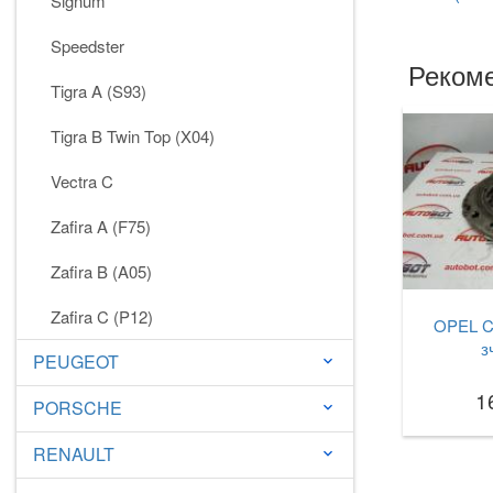
Signum
Speedster
Рекоме
Tigra A (S93)
Tigra B Twin Top (X04)
Vectra C
Zafira A (F75)
Zafira B (A05)
Zafira C (P12)
OPEL C
з
PEUGEOT
keyboard_arrow_down
1
PORSCHE
keyboard_arrow_down
RENAULT
keyboard_arrow_down