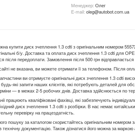
Менеджер:
Олег
E-mail:
oleg@autobot.com.ua
жна купити диск зчеплення 1.3 cdti з оригінальним номером 5557
гінальні б/у. Доставка та оплата диск зчеплення 1.3 cdti для O
я після передоплати. Замовлення після 500 грн відправлається п
сайті не вказана, ви можете отримати її за телефоном. Після о
апчастини ви отримуєте оригінальні диск зчеплення 1.3 cdti висо
будь-які запити наших клієнтів, які потребують деталей для обс
рміни — в межах 2-5 робочих днів. Доставка здійснюється по терит
нії працюють кваліфіковані фахівці, які забезпечують індивідуа
бхідний диск зчеплення 1.3 cdti з розбірки. В нас немає китайськ
ельну перевірку на працездатність.
ого пошуку за каталогом скористайтесь оригінальним номером за
в технічну документацію. Також дізнатися його можна за маркою