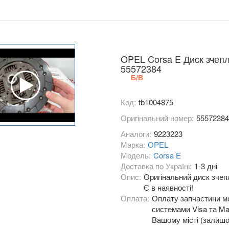
OPEL Corsa E Диск зчеп
55572384
Б/В
Код:
tb1004875
Оригінальний номер:
55572384
Аналоги:
9223223
Марка:
OPEL
Модель:
Corsa E
Доставка по Україні:
1-3 дні
Опис:
Оригінальний диск зчепл
Є в наявності!
Оплата:
Оплату запчастини мо
системами Visa та Mas
Вашому місті (залишо