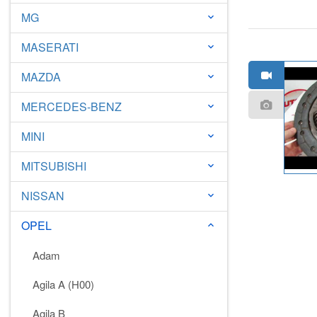
MG
keyboard_arrow_down
MASERATI
keyboard_arrow_down
MAZDA
keyboard_arrow_down
MERCEDES-BENZ
keyboard_arrow_down
MINI
keyboard_arrow_down
MITSUBISHI
keyboard_arrow_down
NISSAN
keyboard_arrow_down
OPEL
keyboard_arrow_down
Adam
Agila A (H00)
Agila B