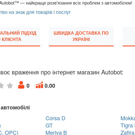
Autobot™ — найкраще розв'язання всіх проблем з автомобілем!
тво на знак для товарів і послуг
УАЛЬНИЙ ПІДХІД
ШВИДКА ДОСТАВКА ПО
 КЛІЄНТА
УКРАЇНІ
воє враження про інтернет магазин Autobot:
0
0.00
 автомобілі
Corsa D
Mokk
)
GT
Tigra
C, OPC)
Meriva B
Zafira