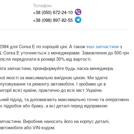
Телефон:
+38 (050) 672-24-10
+38 (098) 897-82-55
2384 для Corsa E по хорошій ціні. А також
інші запчастини
з
PEL Corsa E уточняється з менеджерами. Замовлення до 500 грн
ісля передплати в розмірі 30% від вартості.
плати запчастини, проінформуйте будь ласка менеджера.
кої якості за максимально вигідною ціною. Ми здатні
луговування та ремонту автомобіля. І зробимо це в
орії всієї країни, практично до всіх міст України.
льний підхід, та допомагають максимально точно та оперативно
их підробок або браку, а всі деталі перед відправкою
пчастини. Виробник наносить його на корпус деталі,
 автомобіля або VIN-кодом.