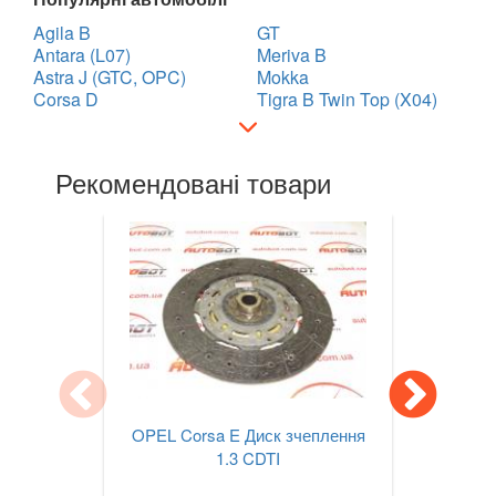
Agila B
GT
Antara (L07)
Meriva B
Astra J (GTC, OPC)
Mokka
Corsa D
Tigra B Twin Top (X04)
Рекомендовані товари
OPEL Corsa E Диск зчеплення
1.3 CDTI