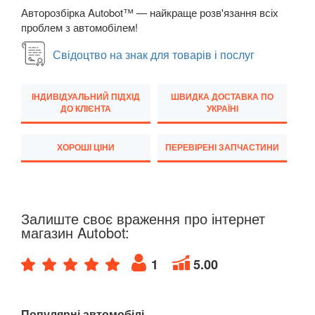
Авторозбірка Autobot™ — найкраще розв'язання всіх
TESLA
keyboard_arrow_down
проблем з автомобілем!
TOYOTA
keyboard_arrow_down
Свідоцтво на знак для товарів і послуг
VOLKSWAGEN
keyboard_arrow_down
ІНДИВІДУАЛЬНИЙ ПІДХІД
ШВИДКА ДОСТАВКА ПО
VOLVO
keyboard_arrow_down
ДО КЛІЄНТА
УКРАЇНІ
В наявності!
keyboard_arrow_down
ХОРОШІ ЦІНИ
ПЕРЕВІРЕНІ ЗАПЧАСТИНИ
Залиште своє враження про інтернет
магазин Autobot:
1
5.00
Популярні автомобілі