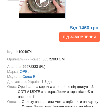
Combo D
Corsa C (F08, F68)
Corsa D
Від 1450 грн.
Corsa E
ПІД ЗАМОВЛЕННЯ
Crossland X
Frontera B (6B)
Код:
tb1004874
Оригінальний номер:
55572383 GM
GT
Аналоги:
55572383 (FL)
Grandland X
Марка:
OPEL
Модель:
Corsa E
Insignia A
Доставка по Україні:
1-3 дні
Опис:
Оригінальна корзина зчеплення під двигун 1.3
Insignia B
CDTI A13DTE з авторозборки з гарантією. Є в
наявності!
Meriva A
Оплата:
Оплату запчастини можна здійснити на картку
Приватбанку, платіжними системами Visa та