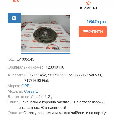
Б/В
KIA
keyboard_arrow_down
В ЗАКЛАДКИ
LANCIA
keyboard_arrow_down
1640грн.
LAND ROVER
keyboard_arrow_down
КУПИТИ
LEXUS
keyboard_arrow_down
MG
keyboard_arrow_down
Код:
tb1005545
MASERATI
keyboard_arrow_down
Оригінальний номер:
123040110
MAZDA
keyboard_arrow_down
Аналоги:
3G17111452, 93171629 Opel, 666057 Vauxall,
71739390 Fiat,
MERCEDES-BENZ
keyboard_arrow_down
Марка:
OPEL
Модель:
Corsa E
MINI
keyboard_arrow_down
Доставка по Україні:
1-3 дні
Опис:
Оригінальна корзина зчеплення з авторозборки
MITSUBISHI
keyboard_arrow_down
з гарантією. Є в наявності!
Оплата:
Оплату запчастини можна здійснити на картку
NISSAN
keyboard_arrow_down