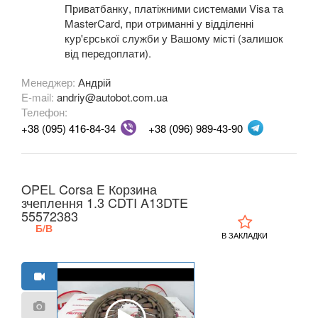
Приватбанку, платіжними системами Visa та
MasterCard, при отриманні у відділенні
OPEL
keyboard_arrow_down
кур'єрської служби у Вашому місті (залишок
від передоплати).
Adam
Менеджер:
Андрій
Agila A (H00)
E-mail:
andriy@autobot.com.ua
Телефон:
Agila B
+38 (095) 416-84-34
+38 (096) 989-43-90
Antara (L07)
Astra H (L48, L08, L35, L67, L69)
OPEL Corsa E Корзина
зчеплення 1.3 CDTI A13DTE
Astra J (GTC, OPC)
55572383
Б/В
Astra K
В ЗАКЛАДКИ
Cascada
Combo C