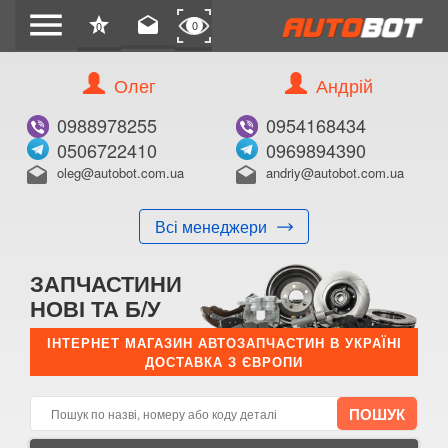
menu
star
drafts
0
0
Олег
Андрій
Б/В
В ЗАКЛАДКИ
0988978255
0954168434
0506722410
0969894390
oleg@autobot.com.ua
andriy@autobot.com.ua
drafts
drafts
Всі менеджери
КУПИТИ
ЗАПЧАСТИНИ
Оригінальний номер:
НОВІ ТА Б/У
Примітка:
ІНТЕРНЕТ МАГАЗИН АВТОЗАПЧАСТИН В УКРАЇНІ
ДОСТАВКА З ЄВРОПИ
Менеджер:
E-mail:
Телефон: