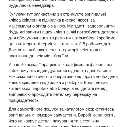
будь ласка менеджера.
A8 D3 (4E2, 4E8)
Купуючи тут запчастини ви отримуєте оригінальні
A8 D4 (4H)
кліпса кріплення підкрилка високої якості за
максимально вигідною ціною. Ми здатні задовольнити
A8 D5 (5H)
будь-які запити наших клієнтів, які потребують деталей
для обслуговування та ремонту автомобіля. І зробимо
e-tron
це в найкоротші терміни — в межах 2-5 робочих днів.
Доставка здійснюється по території всієї країни,
e-tron Sportback
практично до всіх міст України.
У нашій компанії працюють кваліфіковані фахівці, які
Q2
забезпечують індивідуальний підхід, та допомагають
максимально точно та оперативно підібрати необхідний
Q3 I (8UB)
кліпса кріплення підкрилка з розбірки. В нас немає
китайських підробок або браку, а всі деталі перед
Q3 Sportback (FY)
відправкою проходять ретельну перевірку на
Q5 I (8RB)
працездатність.
Для самостійного пошуку за каталогом скористайтесь
Q5 II (FY, 80A)
оригінальним номером запчастини. Виробник наносить
його на корпус деталі, пакування та в технічну
Q5 II (80A) Sportback
документацію. Також дізнатися його можна за маркою