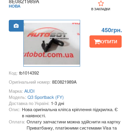
8E0821989A
A3 III Cabrio (8V7)
НОВА
В ЗАКЛАДКИ
A3 IV (8Y)
450грн.
A4 B6 (8E2, 8E5)
A4 B7 (8EC, 8ED)
КУПИТИ
A4 B8 (8K2, 8K5)
A4 B8 Allroad Quattro (8KH)
Код:
tb1014392
A4 B9 (8W)
Оригінальний номер:
8E0821989A
A4 B9 Allroad Quattro (8HW)
Марка:
AUDI
Модель:
Q3 Sportback (FY)
A5 I (8T0, 8F7)
Доставка по Україні:
1-3 дні
Опис:
Нова оригінальна кліпса кріплення підкрилка. Є
A5 I Sportback (8TA)
в наявності.
Оплата:
Оплату запчастини можна здійснити на картку
A5 II (F5)
Приватбанку, платіжними системами Visa та