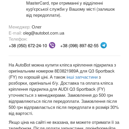
MasterCard, при отриманні у відділенні
A5 II Sportback (F5A)
кур'єрської служби у Вашому місті (залишок
від передоплати).
A6 C5 (4B)
Менеджер:
Олег
A6 Allroad Quattro C5 (4BH)
E-mail:
oleg@autobot.com.ua
Телефон:
A6 C6 (4F2, 4F5)
+38 (050) 672-24-10
+38 (098) 897-82-55
A6 Allroad Quattro C6 (4FH)
На AutoBot можна купити кліпса кріплення підкрилка з
A6 C7 (4G2, 4G5)
оригінальним номером 8E0821989A для Q3 Sportback
(FY) по хорошій ціні. А також
A6 Allroad Quattro C7 (4GH)
інші запчастини
з
розборки, оригінальні б/у. Доставка та оплата кліпса
A6 C8 (F2)
кріплення підкрилка для AUDI Q3 Sportback (FY)
уточняється з менеджерами. Замовлення до 500 грн
A6 C8 Allroad Quattro
відправляються після передоплати. Замовлення після
500 грн відправлається після передплати в розмірі 30%
A7 I Sportback (4GA)
від вартості.
Якщо ціна на сайті не вказана, ви можете отримати її за
A7 II Sportback (4G8)
телефоном. Після оплати запчастини, проінформуйте