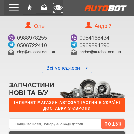
menu
star
drafts
0
0
Олег
Андрій
Б/В
В ЗАКЛАДКИ
0988978255
0954168434
0506722410
0969894390
oleg@autobot.com.ua
andriy@autobot.com.ua
drafts
drafts
Всі менеджери
КУПИТИ
ЗАПЧАСТИНИ
Оригінальний номер:
НОВІ ТА Б/У
Примітка:
ІНТЕРНЕТ МАГАЗИН АВТОЗАПЧАСТИН В УКРАЇНІ
ДОСТАВКА З ЄВРОПИ
Менеджер:
E-mail:
Телефон: