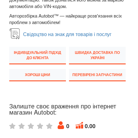
автомобіля або VIN-кодом.
Q7 I (4L)
Авторозбірка Autobot™ — найкраще розв'язання всіх
Q7 II (4M)
проблем з автомобілем!
Q8 I
Свідоцтво на знак для товарів і послуг
TT I (8N3, 8N9)
ІНДИВІДУАЛЬНИЙ ПІДХІД
ШВИДКА ДОСТАВКА ПО
ДО КЛІЄНТА
УКРАЇНІ
TT II (8J3, 8J9)
TT III (FV3, FV9)
ХОРОШІ ЦІНИ
ПЕРЕВІРЕНІ ЗАПЧАСТИНИ
BMW
keyboard_arrow_down
CITROEN
keyboard_arrow_down
Залиште своє враження про інтернет
FIAT
keyboard_arrow_down
магазин Autobot:
FORD
keyboard_arrow_down
0
0.00
HONDA
keyboard_arrow_down