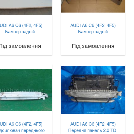
UDI A6 C6 (4F2, 4F5)
AUDI A6 C6 (4F2, 4F5)
Бампер задній
Бампер задній
Під замовлення
Під замовлення
UDI A6 C6 (4F2, 4F5)
AUDI A6 C6 (4F2, 4F5)
дсилювач переднього
Передня панель 2.0 TDI