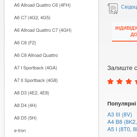
A6 Allroad Quattro C6 (4FH)
Свідоц
A6 C7 (4G2, 4G5)
ІНДИВІД
A6 Allroad Quattro C7 (4GH)
ДО
A6 C8 (F2)
A6 C8 Allroad Quattro
Залиште с
A7 I Sportback (4GA)
A7 II Sportback (4G8)
A8 D3 (4E2, 4E8)
Популярні
A8 D4 (4H)
A3 III (8V)
A8 D5 (5H)
A4 B8 (8K2,
A5 I (8T0, 8
e-tron