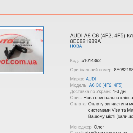
Тимірязєва,
Показати на
AUDI A6 C6 (4F2, 4F5) Кл
8E0821989A
НОВА
Код:
tb1014392
Оригінальний номер:
8E08219
Марка:
AUDI
Модель:
A6 C6 (4F2, 4F5)
Доставка по Україні:
1-3 дні
Опис:
Нова оригінальна кліпса
Оплата:
Оплату запчастини мо
системами Visa та Mas
Вашому місті (залишо
Менеджер:
Олег
E-mail:
oleg@autobot.com.ua