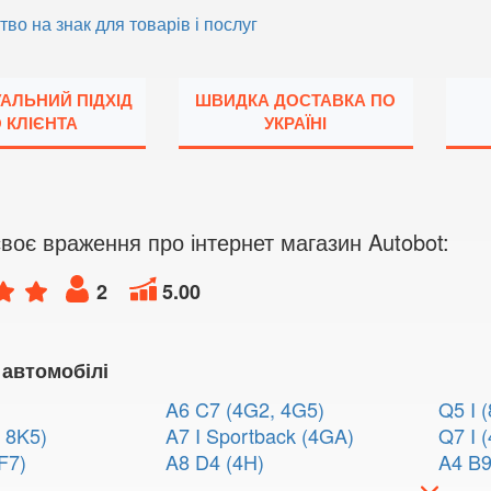
тво на знак для товарів і послуг
УАЛЬНИЙ ПІДХІД
ШВИДКА ДОСТАВКА ПО
 КЛІЄНТА
УКРАЇНІ
воє враження про інтернет магазин Autobot:
2
5.00
 автомобілі
A6 C7 (4G2, 4G5)
Q5 I 
 8K5)
A7 I Sportback (4GA)
Q7 I (
F7)
A8 D4 (4H)
A4 B9