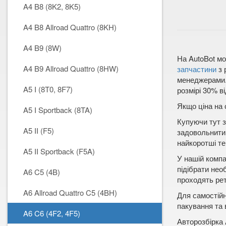
A4 B8 (8K2, 8K5)
A4 B8 Allroad Quattro (8KH)
A4 B9 (8W)
На AutoBot мо
A4 B9 Allroad Quattro (8HW)
запчастини
з 
менеджерами. 
A5 I (8T0, 8F7)
розмірі 30% ві
Якщо ціна на 
A5 I Sportback (8TA)
Купуючи тут з
A5 II (F5)
задовольнити 
найкоротші те
A5 II Sportback (F5A)
У нашій компа
підібрати нео
A6 C5 (4B)
проходять рет
A6 Allroad Quattro C5 (4BH)
Для самостійн
пакування та 
A6 C6 (4F2, 4F5)
Авторозбірка 