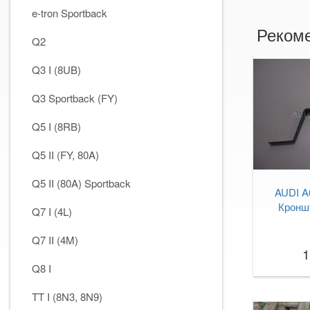
e-tron Sportback
Рекоме
Q2
Q3 I (8UB)
Q3 Sportback (FY)
Q5 I (8RB)
Q5 II (FY, 80A)
Q5 II (80A) Sportback
AUDI A6
Кронш
Q7 I (4L)
Q7 II (4M)
1
Q8 I
TT I (8N3, 8N9)