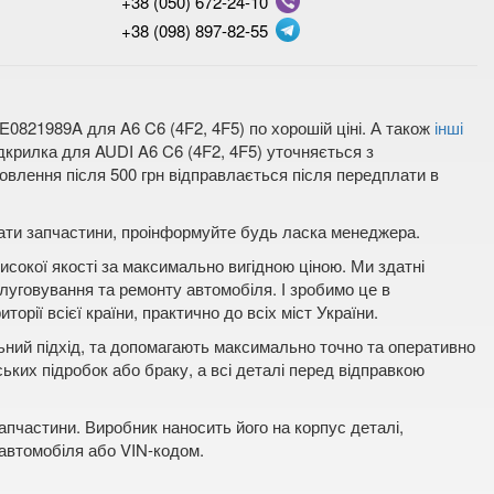
+38 (050) 672-24-10
+38 (098) 897-82-55
E0821989A для A6 C6 (4F2, 4F5) по хорошій ціні. А також
інші
ідкрилка для AUDI A6 C6 (4F2, 4F5) уточняється з
влення після 500 грн відправлається після передплати в
плати запчастини, проінформуйте будь ласка менеджера.
исокої якості за максимально вигідною ціною. Ми здатні
луговування та ремонту автомобіля. І зробимо це в
орії всієї країни, практично до всіх міст України.
льний підхід, та допомагають максимально точно та оперативно
ських підробок або браку, а всі деталі перед відправкою
пчастини. Виробник наносить його на корпус деталі,
 автомобіля або VIN-кодом.