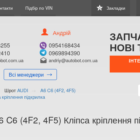
star
нтакти
Підбір по VIN
Закладки
0
Андрій
ЗАПЧ
НОВІ 
8255
0954168434
2410
0969894390
В ЗАКЛАДКИ
КУПИТИ
bot.com.ua
drafts
andriy@autobot.com.ua
ІНТ
Оригінальний номе
Всі менеджери
Примітка:
Шрот
AUDI
A6 C6 (4F2, 4F5)
Менеджер:
а кріплення підкрилка
E-mail:
Телефон:
+38 (050) 672-2
6 C6 (4F2, 4F5) Кліпса кріплення
+38 (098) 897-8
Волинська о