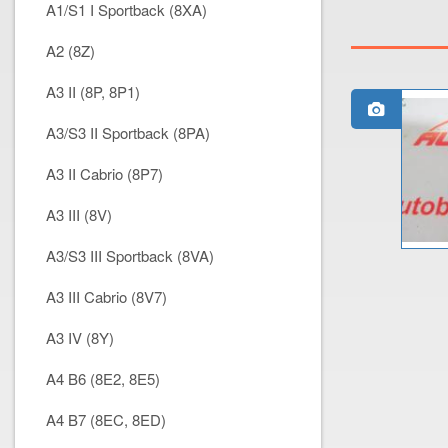
A1/S1 I Sportback (8XA)
A2 (8Z)
A3 II (8P, 8P1)
A3/S3 II Sportback (8PA)
A3 II Cabrio (8P7)
A3 III (8V)
A3/S3 III Sportback (8VA)
A3 III Cabrio (8V7)
A3 IV (8Y)
A4 B6 (8E2, 8E5)
A4 B7 (8EC, 8ED)