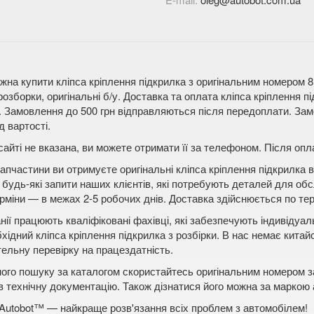
жна купити кліпса кріплення підкрилка з оригінальним номером 8
розборки, оригінальні б/у. Доставка та оплата кліпса кріплення п
Замовлення до 500 грн відправляються після передоплати. Замо
д вартості.
сайті не вказана, ви можете отримати її за телефоном. Після о
апчастини ви отримуєте оригінальні кліпса кріплення підкрилка в
будь-які запити наших клієнтів, які потребують деталей для обс
рміни — в межах 2-5 робочих днів. Доставка здійснюється по терит
нії працюють кваліфіковані фахівці, які забезпечують індивідуа
бхідний кліпса кріплення підкрилка з розбірки. В нас немає китай
ельну перевірку на працездатність.
ого пошуку за каталогом скористайтесь оригінальним номером за
в технічну документацію. Також дізнатися його можна за маркою
Autobot™ — найкраще розв'язання всіх проблем з автомобілем!