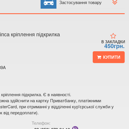
 4
Застосування товару
 мапі
іпса кріплення підкрилка
В ЗАКЛАДКИ
450грн.
КУПИТИ
89A
 кріплення підкрилка. Є в наявності.
жна здійснити на картку Приватбанку, платіжними
terCard, при отриманні у відділенні кур'єрської служби у
к від передоплати).
Телефон: