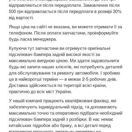
відправляються після передоплати. Замовлення після
A8 D3 (4E2, 4E8)
500 грн відправлається після передплати в розмірі 30%
від вартості.
A8 D4 (4H)
Якщо ціна на сайті не вказана, ви можете отримати її за
A8 D5 (5H)
телефоном. Після оплати запчастини, проінформуйте
будь ласка менеджера.
e-tron
Купуючи тут запчастини ви отримуєте оригінальні
підсилювач бампера задній високої якості за
e-tron Sportback
максимально вигідною ціною. Ми здатні задовольнити
будь-які запити наших клієнтів, які потребують деталей
Q2
для обслуговування та ремонту автомобіля. І зробимо
це в найкоротші терміни — в межах 2-5 робочих днів.
Q3 I (8UB)
Доставка здійснюється по території всієї країни,
практично до всіх міст України.
Q3 Sportback (FY)
У нашій компанії працюють кваліфіковані фахівці, які
Q5 I (8RB)
забезпечують індивідуальний підхід, та допомагають
максимально точно та оперативно підібрати необхідний
Q5 II (FY, 80A)
підсилювач бампера задній з розбірки. В нас немає
китайських підробок або браку, а всі деталі перед
Q5 II (80A) Sportback
відправкою проходять ретельну перевірку на