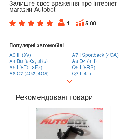
Залиште своє враження про інтернет
магазин Autobot:
HYUNDAI
keyboard_arrow_down
1
5.00
JAGUAR
keyboard_arrow_down
JEEP
keyboard_arrow_down
Популярні автомобілі
KIA
keyboard_arrow_down
A3 III (8V)
A7 I Sportback (4GA)
A4 B8 (8K2, 8K5)
A8 D4 (4H)
LANCIA
keyboard_arrow_down
A5 I (8T0, 8F7)
Q5 I (8RB)
A6 C7 (4G2, 4G5)
Q7 I (4L)
LAND ROVER
keyboard_arrow_down
LEXUS
keyboard_arrow_down
Рекомендовані товари
MG
keyboard_arrow_down
MASERATI
keyboard_arrow_down
MAZDA
keyboard_arrow_down