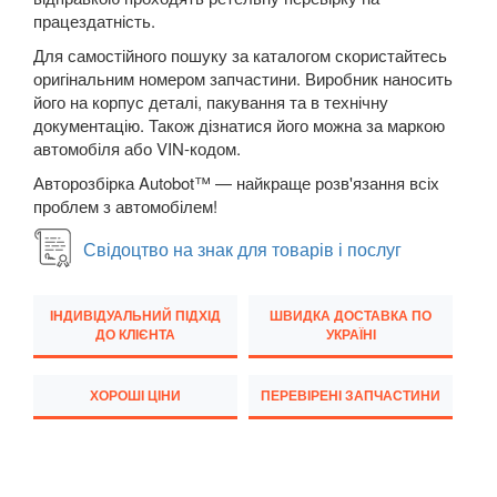
працездатність.
Q7 I (4L)
Для самостійного пошуку за каталогом скористайтесь
Q7 II (4M)
оригінальним номером запчастини. Виробник наносить
його на корпус деталі, пакування та в технічну
Q8 I
документацію. Також дізнатися його можна за маркою
автомобіля або VIN-кодом.
TT I (8N3, 8N9)
Авторозбірка Autobot™ — найкраще розв'язання всіх
проблем з автомобілем!
TT II (8J3, 8J9)
Свідоцтво на знак для товарів і послуг
TT III (FV3, FV9)
BMW
keyboard_arrow_down
ІНДИВІДУАЛЬНИЙ ПІДХІД
ШВИДКА ДОСТАВКА ПО
ДО КЛІЄНТА
УКРАЇНІ
CITROEN
keyboard_arrow_down
FIAT
ХОРОШІ ЦІНИ
ПЕРЕВІРЕНІ ЗАПЧАСТИНИ
keyboard_arrow_down
FORD
keyboard_arrow_down
HONDA
keyboard_arrow_down