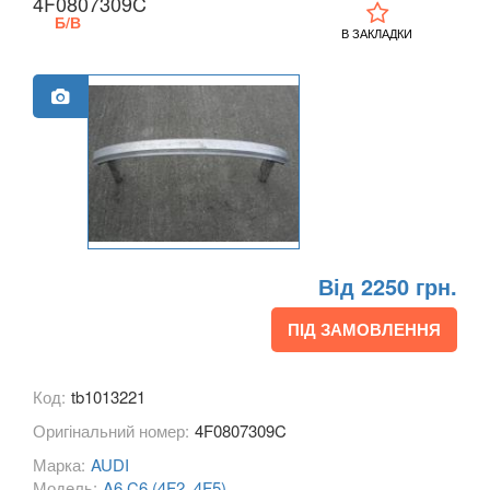
4F0807309C
A3 III Cabrio (8V7)
Б/В
В ЗАКЛАДКИ
A3 IV (8Y)
A4 B6 (8E2, 8E5)
A4 B7 (8EC, 8ED)
A4 B8 (8K2, 8K5)
A4 B8 Allroad Quattro (8KH)
Від 2250 грн.
A4 B9 (8W)
ПІД ЗАМОВЛЕННЯ
A4 B9 Allroad Quattro (8HW)
A5 I (8T0, 8F7)
Код:
tb1013221
A5 I Sportback (8TA)
Оригінальний номер:
4F0807309C
Марка:
AUDI
A5 II (F5)
Модель:
A6 C6 (4F2, 4F5)