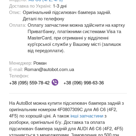
Доставка по Україні:
1-3 дні
A5 II Sportback (F5A)
Опис:
Оригінальний підсилювач бампера задній.
Деталі по телефону
A6 C5 (4B)
Оплата:
Оплату запчастини можна здійснити на картку
A6 Allroad Quattro C5 (4BH)
Приватбанку, платіжними системами Visa та
MasterCard, при отриманні у відділенні
A6 C6 (4F2, 4F5)
кур'єрської служби у Вашому місті (залишок
від передоплати).
A6 Allroad Quattro C6 (4FH)
Менеджер:
Роман
A6 C7 (4G2, 4G5)
E-mail:
Roman@autobot.com.ua
Телефон:
A6 Allroad Quattro C7 (4GH)
+38 (095) 559-78-42
+38 (096) 998-63-36
A6 C8 (F2)
На AutoBot можна купити підсилювач бампера задній з
A6 C8 Allroad Quattro
оригінальним номером 4F0807309C для A6 C6 (4F2,
4F5) по хорошій ціні. А також
інші запчастини
з
A7 I Sportback (4GA)
розборки, оригінальні б/у. Доставка та оплата
підсилювач бампера задній для AUDI A6 C6 (4F2, 4F5)
A7 II Sportback (4G8)
уточняється з менеджерами. Замовлення до 500 грн