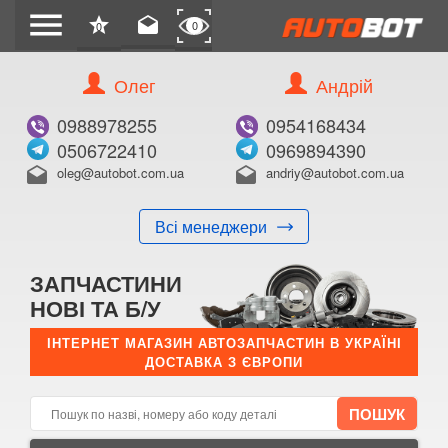
menu
star
drafts
0
0
Олег
Андрій
Б/В
В ЗАКЛАДКИ
0988978255
0954168434
0506722410
0969894390
oleg@autobot.com.ua
andriy@autobot.com.ua
drafts
drafts
Всі менеджери
КУПИТИ
ЗАПЧАСТИНИ
Оригінальний номер:
НОВІ ТА Б/У
Примітка:
ІНТЕРНЕТ МАГАЗИН АВТОЗАПЧАСТИН В УКРАЇНІ
ДОСТАВКА З ЄВРОПИ
Менеджер:
E-mail:
Телефон: