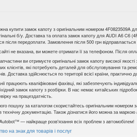
жна купити замок капоту з оригінальним номером 4F0823509A для
гінальні б/у. Доставка та оплата замок капоту для AUDI A6 C6 (
я після передоплати. Замовлення після 500 грн відправлається п
сайті не вказана, ви можете отримати її за телефоном. Після о
апчастини ви отримуєте оригінальні замок капоту високої якості
ших клієнтів, які потребують деталей для обслуговування та рем
ів. Доставка здійснюється по території всієї країни, практично до
нії працюють кваліфіковані фахівці, які забезпечують індивідуа
бхідний замок капоту з розбірки. В нас немає китайських підробо
вірку на працездатність.
ого пошуку за каталогом скористайтесь оригінальним номером за
в технічну документацію. Також дізнатися його можна за маркою
Autobot™ — найкраще розв'язання всіх проблем з автомобілем!
тво на знак для товарів і послуг