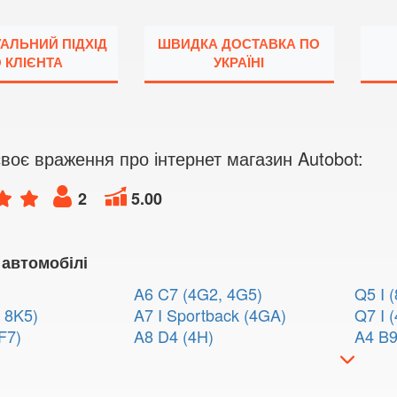
УАЛЬНИЙ ПІДХІД
ШВИДКА ДОСТАВКА ПО
 КЛІЄНТА
УКРАЇНІ
воє враження про інтернет магазин Autobot:
2
5.00
 автомобілі
A6 C7 (4G2, 4G5)
Q5 I 
 8K5)
A7 I Sportback (4GA)
Q7 I (
F7)
A8 D4 (4H)
A4 B9