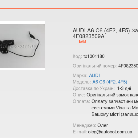
Тимірязєва,
Показати на
AUDI A6 C6 (4F2, 4F5) З
4F0823509A
Б/В
Код:
tb1001180
Оригінальний номер:
4F08235
Марка:
AUDI
Модель:
A6 C6 (4F2, 4F5)
Доставка по Україні:
1-3 дні
Опис:
Оригінальний замок капо
Оплата:
Оплату запчастини мо
системами Visa та Mas
Вашому місті (залишо
Менеджер:
Олег
E-mail:
oleg@autobot.com.ua