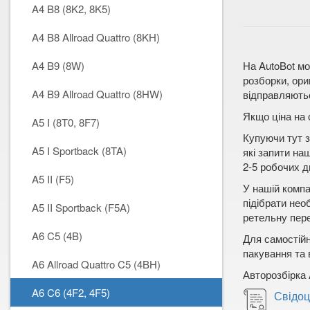
A4 B8 (8K2, 8K5)
A4 B8 Allroad Quattro (8KH)
A4 B9 (8W)
На AutoBot мо
розборки, ори
A4 B9 Allroad Quattro (8HW)
відправляютьс
Якщо ціна на 
A5 I (8T0, 8F7)
Купуючи тут з
A5 I Sportback (8TA)
які запити на
2-5 робочих дн
A5 II (F5)
У нашій компа
підібрати нео
A5 II Sportback (F5A)
ретельну пере
A6 C5 (4B)
Для самостійн
пакування та 
A6 Allroad Quattro C5 (4BH)
Авторозбірка 
A6 C6 (4F2, 4F5)
Свідоц