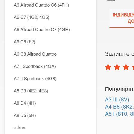
A6 Allroad Quattro C6 (4FH)
ІНДИВІД
A6 C7 (4G2, 4G5)
ДО
A6 Allroad Quattro C7 (4GH)
A6 C8 (F2)
Залиште с
A6 C8 Allroad Quattro
A7 I Sportback (4GA)
A7 II Sportback (4G8)
Популярні
A8 D3 (4E2, 4E8)
A3 III (8V)
A8 D4 (4H)
A4 B8 (8K2,
A5 I (8T0, 8
A8 D5 (5H)
e-tron