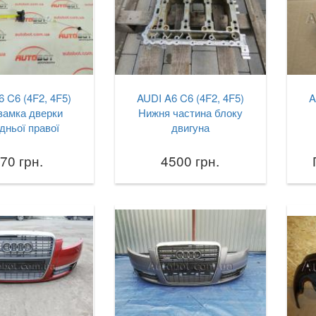
 C6 (4F2, 4F5)
AUDI A6 C6 (4F2, 4F5)
A
замка дверки
Нижня частина блоку
дньої правої
двигуна
70 грн.
4500 грн.