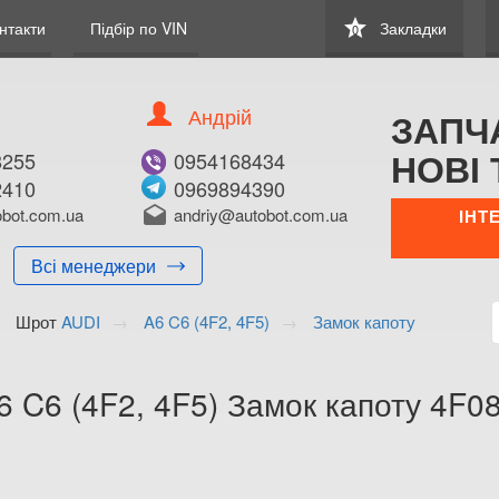
star
нтакти
Підбір по VIN
Закладки
0
Андрій
ЗАПЧ
НОВІ 
8255
0954168434
2410
0969894390
В ЗАКЛАДКИ
КУПИТИ
bot.com.ua
drafts
andriy@autobot.com.ua
ІНТ
Оригінальний номе
Всі менеджери
Примітка:
Шрот
AUDI
A6 C6 (4F2, 4F5)
Замок капоту
Менеджер:
E-mail:
Телефон:
6 C6 (4F2, 4F5) Замок капоту 4F
+38 (050) 672-2
+38 (098) 897-8
Волинська о