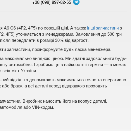
+38 (098) 897-82-55
 A6 C6 (4F2, 4F5) по хорошій ціні. А також
інші запчастини
з
4F2, 4F5) уточняється з менеджерами. Замовлення до 500 грн
ісля передплати в розмірі 30% від вартості.
плати запчастини, проінформуйте будь ласка менеджера.
 за максимально вигідною ціною. Ми здатні задовольнити будь-
онту автомобіля. І зробимо це в найкоротші терміни — в межах
 всіх міст України.
льний підхід, та допомагають максимально точно та оперативно
к або браку, а всі деталі перед відправкою проходять
пчастини. Виробник наносить його на корпус деталі,
 автомобіля або VIN-кодом.