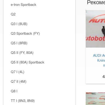
Рекоме
e-tron Sportback
Q2
Q3 I (8UB)
Q3 Sportback (FY)
Q5 I (8RB)
Q5 II (FY, 80A)
AUDI A6
Кліп
Q5 II (80A) Sportback
п
Q7 I (4L)
4
Q7 II (4M)
Q8 I
TT I (8N3, 8N9)