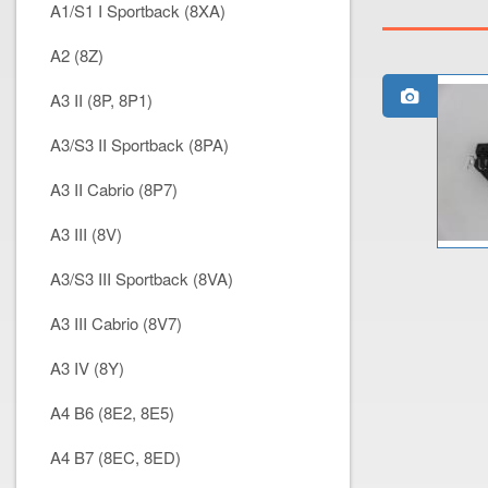
A1/S1 I Sportback (8XA)
A2 (8Z)
A3 II (8P, 8P1)
A3/S3 II Sportback (8PA)
A3 II Cabrio (8P7)
A3 III (8V)
A3/S3 III Sportback (8VA)
A3 III Cabrio (8V7)
A3 IV (8Y)
A4 B6 (8E2, 8E5)
A4 B7 (8EC, 8ED)