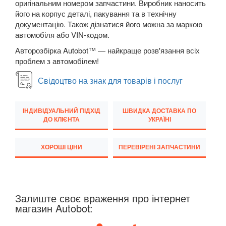
оригінальним номером запчастини. Виробник наносить
його на корпус деталі, пакування та в технічну
Q7 I (4L)
документацію. Також дізнатися його можна за маркою
Q7 II (4M)
автомобіля або VIN-кодом.
Авторозбірка Autobot™ — найкраще розв'язання всіх
Q8 I
проблем з автомобілем!
TT I (8N3, 8N9)
Свідоцтво на знак для товарів і послуг
TT II (8J3, 8J9)
ІНДИВІДУАЛЬНИЙ ПІДХІД
ШВИДКА ДОСТАВКА ПО
TT III (FV3, FV9)
ДО КЛІЄНТА
УКРАЇНІ
BMW
keyboard_arrow_down
ХОРОШІ ЦІНИ
ПЕРЕВІРЕНІ ЗАПЧАСТИНИ
CITROEN
keyboard_arrow_down
FIAT
keyboard_arrow_down
Залиште своє враження про інтернет
FORD
keyboard_arrow_down
магазин Autobot:
HONDA
keyboard_arrow_down