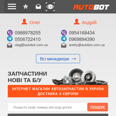
menu
star
drafts
0
0
Олег
Андрій
Б/В
В ЗАКЛАДКИ
0988978255
0954168434
0506722410
0969894390
oleg@autobot.com.ua
andriy@autobot.com.ua
drafts
drafts
Всі менеджери
КУПИТИ
ЗАПЧАСТИНИ
Оригінальний номер:
НОВІ ТА Б/У
Примітка:
ІНТЕРНЕТ МАГАЗИН АВТОЗАПЧАСТИН В УКРАЇНІ
ДОСТАВКА З ЄВРОПИ
Менеджер:
E-mail:
Телефон: