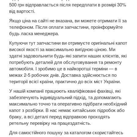
500 грн відправлається після передплати в розмірі 30%
A8 D3 (4E2, 4E8)
від вартості.
A8 D4 (4H)
Якщо ціна на сайті не вказана, ви можете отримати її за
телефоном. Після оплати запчастини, проінформуйте
A8 D5 (5H)
будь ласка менеджера.
Купуючи тут запчастини ви отримуєте оригінальні капот
e-tron
високої якості за максимально вигідною ціною. Ми
здатні задовольнити будь-які запити наших клієнтів, які
e-tron Sportback
потребують деталей для обслуговування та ремонту
автомобіля. І зробимо це в найкоротші терміни — в
Q2
межах 2-5 робочих днів. Доставка здійснюється по
території всієї країни, практично до всіх міст України.
Q3 I (8UB)
У нашій компанії працюють кваліфіковані фахівці, які
Q3 Sportback (FY)
забезпечують індивідуальний підхід, та допомагають
максимально точно та оперативно підібрати необхідний
Q5 I (8RB)
капот з розбірки. В нас немає китайських підробок або
браку, а всі деталі перед відправкою проходять
Q5 II (FY, 80A)
ретельну перевірку на працездатність.
Для самостійного пошуку за каталогом скористайтесь
Q5 II (80A) Sportback