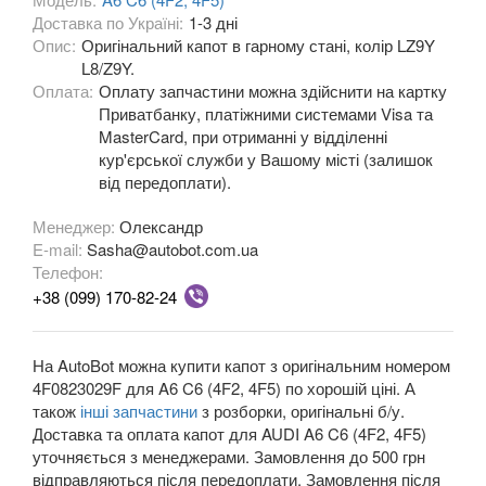
Доставка по Україні:
A5 II Sportback (F5A)
1-3 дні
Опис:
Оригінальний капот в гарному стані, колір LZ9Y
A6 C5 (4B)
L8/Z9Y.
Оплата:
Оплату запчастини можна здійснити на картку
A6 Allroad Quattro C5 (4BH)
Приватбанку, платіжними системами Visa та
MasterCard, при отриманні у відділенні
A6 C6 (4F2, 4F5)
кур'єрської служби у Вашому місті (залишок
від передоплати).
A6 Allroad Quattro C6 (4FH)
Менеджер:
Олександр
A6 C7 (4G2, 4G5)
E-mail:
Sasha@autobot.com.ua
Телефон:
A6 Allroad Quattro C7 (4GH)
+38 (099) 170-82-24
A6 C8 (F2)
На AutoBot можна купити капот з оригінальним номером
A6 C8 Allroad Quattro
4F0823029F для A6 C6 (4F2, 4F5) по хорошій ціні. А
також
інші запчастини
з розборки, оригінальні б/у.
A7 I Sportback (4GA)
Доставка та оплата капот для AUDI A6 C6 (4F2, 4F5)
уточняється з менеджерами. Замовлення до 500 грн
A7 II Sportback (4G8)
відправляються після передоплати. Замовлення після