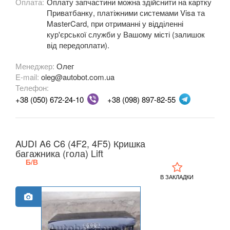
Оплата:
Оплату запчастини можна здійснити на картку
A5 II Sportback (F5A)
Приватбанку, платіжними системами Visa та
MasterCard, при отриманні у відділенні
A6 C5 (4B)
кур'єрської служби у Вашому місті (залишок
від передоплати).
A6 Allroad Quattro C5 (4BH)
Менеджер:
Олег
A6 C6 (4F2, 4F5)
E-mail:
oleg@autobot.com.ua
Телефон:
A6 Allroad Quattro C6 (4FH)
+38 (050) 672-24-10
+38 (098) 897-82-55
A6 C7 (4G2, 4G5)
A6 Allroad Quattro C7 (4GH)
AUDI A6 C6 (4F2, 4F5) Кришка
багажника (гола) Lift
A6 C8 (F2)
Б/В
В ЗАКЛАДКИ
A6 C8 Allroad Quattro
A7 I Sportback (4GA)
A7 II Sportback (4G8)