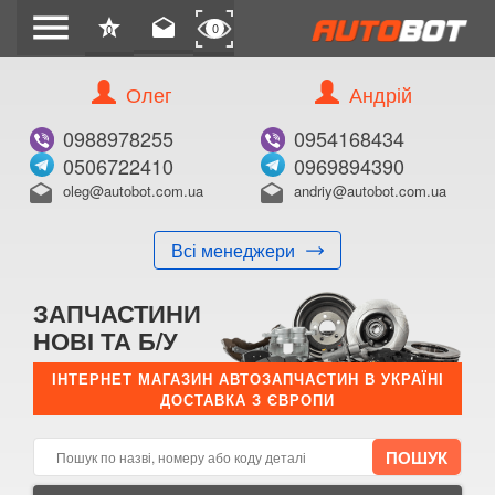
menu
star
drafts
0
0
Олег
Андрій
Б/В
В ЗАКЛАДКИ
0988978255
0954168434
0506722410
0969894390
oleg@autobot.com.ua
andriy@autobot.com.ua
drafts
drafts
Всі менеджери
КУПИТИ
ЗАПЧАСТИНИ
Оригінальний номер:
НОВІ ТА Б/У
Примітка:
ІНТЕРНЕТ МАГАЗИН АВТОЗАПЧАСТИН В УКРАЇНІ
ДОСТАВКА З ЄВРОПИ
Менеджер:
E-mail:
Телефон: