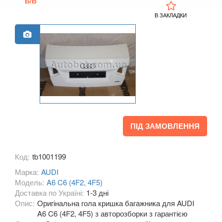
Б/В
A3 III Cabrio (8V7)
В ЗАКЛАДКИ
A3 IV (8Y)
A4 B6 (8E2, 8E5)
A4 B7 (8EC, 8ED)
A4 B8 (8K2, 8K5)
A4 B8 Allroad Quattro (8KH)
ПІД ЗАМОВЛЕННЯ
A4 B9 (8W)
A4 B9 Allroad Quattro (8HW)
Код:
tb1001199
A5 I (8T0, 8F7)
Марка:
AUDI
Модель:
A6 C6 (4F2, 4F5)
A5 I Sportback (8TA)
Доставка по Україні:
1-3 дні
Опис:
Оригінальна гола кришка багажника для AUDI
A5 II (F5)
A6 C6 (4F2, 4F5) з авторозборки з гарантією