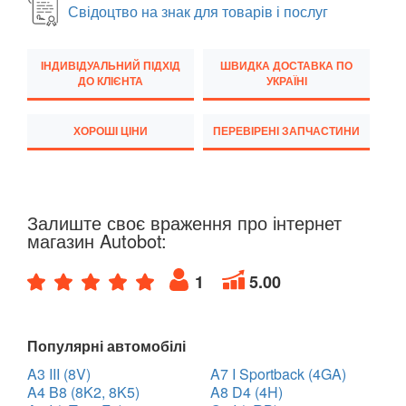
MERCEDES-BENZ
keyboard_arrow_down
Свідоцтво на знак для товарів і послуг
MINI
keyboard_arrow_down
ІНДИВІДУАЛЬНИЙ ПІДХІД
ШВИДКА ДОСТАВКА ПО
MITSUBISHI
ДО КЛІЄНТА
УКРАЇНІ
keyboard_arrow_down
NISSAN
keyboard_arrow_down
ХОРОШІ ЦІНИ
ПЕРЕВІРЕНІ ЗАПЧАСТИНИ
OPEL
keyboard_arrow_down
PEUGEOT
keyboard_arrow_down
Залиште своє враження про інтернет
PORSCHE
keyboard_arrow_down
магазин Autobot:
RENAULT
keyboard_arrow_down
1
5.00
ROVER
keyboard_arrow_down
Популярні автомобілі
SAAB
keyboard_arrow_down
A3 III (8V)
A7 I Sportback (4GA)
SEAT
keyboard_arrow_down
A4 B8 (8K2, 8K5)
A8 D4 (4H)