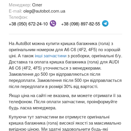
Менеджер:
Олег
Q7 I (4L)
E-mail:
oleg@autobot.com.ua
Телефон:
Q7 II (4M)
+38 (050) 672-24-10
+38 (098) 897-82-55
Q8 I
На AutoBot можна купити кришка багажника (гола) з
TT I (8N3, 8N9)
оригінальним номером для A6 C6 (4F2, 4F5) по хорошій
ціні. А також
інші запчастини
з розборки, оригінальні б/у.
TT II (8J3, 8J9)
Доставка та оплата кришка багажника (гола) для AUDI
A6 C6 (4F2, 4F5) уточняється з менеджерами.
TT III (FV3, FV9)
Замовлення до 500 грн відправляються після
BMW
передоплати. Замовлення після 500 грн відправлається
keyboard_arrow_down
після передплати в розмірі 30% від вартості.
CITROEN
keyboard_arrow_down
Якщо ціна на сайті не вказана, ви можете отримати її за
телефоном. Після оплати запчастини, проінформуйте
FIAT
keyboard_arrow_down
будь ласка менеджера.
FORD
Купуючи тут запчастини ви отримуєте оригінальні
keyboard_arrow_down
кришка багажника (гола) високої якості за максимально
HONDA
вигідною ціною. Ми здатні задовольнити будь-які
keyboard_arrow_down