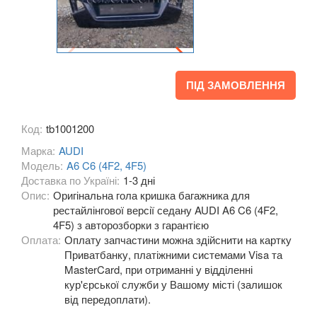
A8 D3 (4E2, 4E8)
A8 D4 (4H)
A8 D5 (5H)
ПІД ЗАМОВЛЕННЯ
e-tron
Код:
tb1001200
e-tron Sportback
Марка:
AUDI
Q2
Модель:
A6 C6 (4F2, 4F5)
Доставка по Україні:
1-3 дні
Q3 I (8UB)
Опис:
Оригінальна гола кришка багажника для
рестайлінгової версії седану AUDI A6 C6 (4F2,
Q3 Sportback (FY)
4F5) з авторозборки з гарантією
Оплата:
Оплату запчастини можна здійснити на картку
Q5 I (8RB)
Приватбанку, платіжними системами Visa та
MasterCard, при отриманні у відділенні
Q5 II (FY, 80A)
кур'єрської служби у Вашому місті (залишок
від передоплати).
Q5 II (80A) Sportback