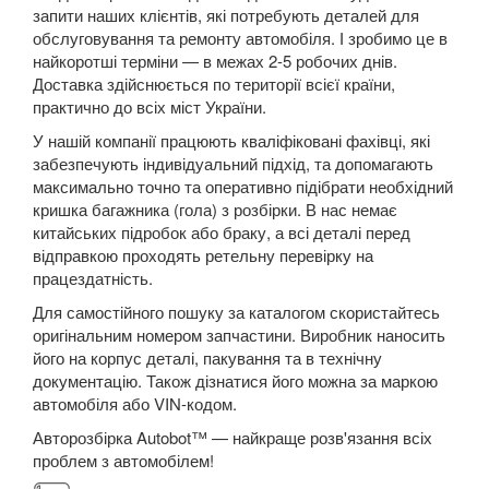
запити наших клієнтів, які потребують деталей для
HYUNDAI
обслуговування та ремонту автомобіля. І зробимо це в
keyboard_arrow_down
найкоротші терміни — в межах 2-5 робочих днів.
JAGUAR
Доставка здійснюється по території всієї країни,
keyboard_arrow_down
практично до всіх міст України.
JEEP
keyboard_arrow_down
У нашій компанії працюють кваліфіковані фахівці, які
забезпечують індивідуальний підхід, та допомагають
KIA
keyboard_arrow_down
максимально точно та оперативно підібрати необхідний
кришка багажника (гола) з розбірки. В нас немає
LANCIA
keyboard_arrow_down
китайських підробок або браку, а всі деталі перед
відправкою проходять ретельну перевірку на
LAND ROVER
keyboard_arrow_down
працездатність.
Для самостійного пошуку за каталогом скористайтесь
LEXUS
keyboard_arrow_down
оригінальним номером запчастини. Виробник наносить
його на корпус деталі, пакування та в технічну
MG
keyboard_arrow_down
документацію. Також дізнатися його можна за маркою
автомобіля або VIN-кодом.
MASERATI
keyboard_arrow_down
Авторозбірка Autobot™ — найкраще розв'язання всіх
MAZDA
keyboard_arrow_down
проблем з автомобілем!