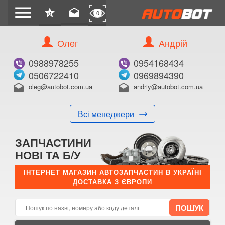
menu
star
drafts
0
0
Олег
Андрій
Б/В
В ЗАКЛАДКИ
0988978255
0954168434
0506722410
0969894390
oleg@autobot.com.ua
andriy@autobot.com.ua
drafts
drafts
Всі менеджери
КУПИТИ
ЗАПЧАСТИНИ
Оригінальний номер:
НОВІ ТА Б/У
Примітка:
ІНТЕРНЕТ МАГАЗИН АВТОЗАПЧАСТИН В УКРАЇНІ
ДОСТАВКА З ЄВРОПИ
Менеджер:
E-mail:
Телефон: