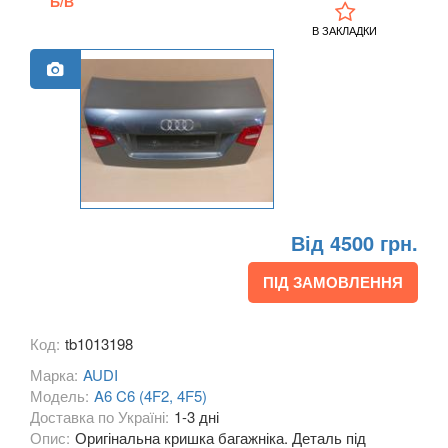
Б/В
A3 III Cabrio (8V7)
В ЗАКЛАДКИ
A3 IV (8Y)
A4 B6 (8E2, 8E5)
A4 B7 (8EC, 8ED)
A4 B8 (8K2, 8K5)
A4 B8 Allroad Quattro (8KH)
Від 4500 грн.
A4 B9 (8W)
ПІД ЗАМОВЛЕННЯ
A4 B9 Allroad Quattro (8HW)
Код:
tb1013198
A5 I (8T0, 8F7)
Марка:
AUDI
A5 I Sportback (8TA)
Модель:
A6 C6 (4F2, 4F5)
Доставка по Україні:
1-3 дні
A5 II (F5)
Опис:
Оригінальна кришка багажніка. Деталь під