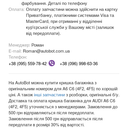
фарбування. Деталі по телефону
A5 II Sportback (F5A)
Оплата:
Оплату запчастини можна здійснити на картку
Приватбанку, платіжними системами Visa та
A6 C5 (4B)
MasterCard, при отриманні у відділенні
кур'єрської служби у Вашому місті (залишок
A6 Allroad Quattro C5 (4BH)
від передоплати).
A6 C6 (4F2, 4F5)
Менеджер:
Роман
E-mail:
Roman@autobot.com.ua
A6 Allroad Quattro C6 (4FH)
Телефон:
+38 (095) 559-78-42
+38 (096) 998-63-36
A6 C7 (4G2, 4G5)
A6 Allroad Quattro C7 (4GH)
На AutoBot можна купити кришка багажніка з
A6 C8 (F2)
оригінальним номером для A6 C6 (4F2, 4F5) по хорошій
ціні. А також
інші запчастини
з розборки, оригінальні б/у.
A6 C8 Allroad Quattro
Доставка та оплата кришка багажніка для AUDI A6 C6
(4F2, 4F5) уточняється з менеджерами. Замовлення до
A7 I Sportback (4GA)
500 грн відправляються після передоплати.
Замовлення після 500 грн відправлається після
A7 II Sportback (4G8)
передплати в розмірі 30% від вартості.