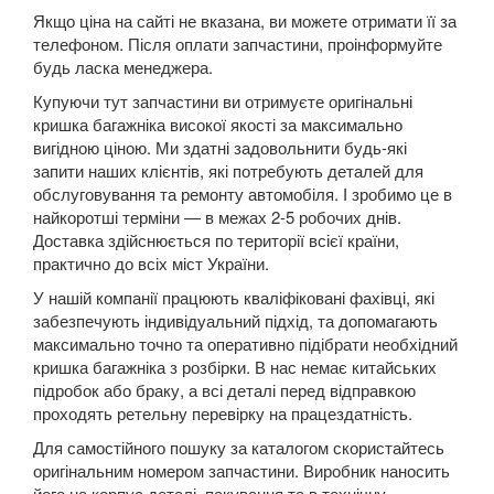
Якщо ціна на сайті не вказана, ви можете отримати її за
A8 D3 (4E2, 4E8)
телефоном. Після оплати запчастини, проінформуйте
будь ласка менеджера.
A8 D4 (4H)
Купуючи тут запчастини ви отримуєте оригінальні
A8 D5 (5H)
кришка багажніка високої якості за максимально
вигідною ціною. Ми здатні задовольнити будь-які
e-tron
запити наших клієнтів, які потребують деталей для
обслуговування та ремонту автомобіля. І зробимо це в
e-tron Sportback
найкоротші терміни — в межах 2-5 робочих днів.
Доставка здійснюється по території всієї країни,
Q2
практично до всіх міст України.
У нашій компанії працюють кваліфіковані фахівці, які
Q3 I (8UB)
забезпечують індивідуальний підхід, та допомагають
Q3 Sportback (FY)
максимально точно та оперативно підібрати необхідний
кришка багажніка з розбірки. В нас немає китайських
Q5 I (8RB)
підробок або браку, а всі деталі перед відправкою
проходять ретельну перевірку на працездатність.
Q5 II (FY, 80A)
Для самостійного пошуку за каталогом скористайтесь
оригінальним номером запчастини. Виробник наносить
Q5 II (80A) Sportback
його на корпус деталі, пакування та в технічну