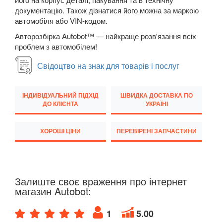
документацію. Також дізнатися його можна за маркою
Q7 I (4L)
автомобіля або VIN-кодом.
Q7 II (4M)
Авторозбірка Autobot™ — найкраще розв'язання всіх
проблем з автомобілем!
Q8 I
Свідоцтво на знак для товарів і послуг
TT I (8N3, 8N9)
TT II (8J3, 8J9)
ІНДИВІДУАЛЬНИЙ ПІДХІД
ШВИДКА ДОСТАВКА ПО
ДО КЛІЄНТА
УКРАЇНІ
TT III (FV3, FV9)
ХОРОШІ ЦІНИ
ПЕРЕВІРЕНІ ЗАПЧАСТИНИ
BMW
keyboard_arrow_down
CITROEN
keyboard_arrow_down
FIAT
keyboard_arrow_down
Залиште своє враження про інтернет
магазин Autobot:
FORD
keyboard_arrow_down
1
5.00
HONDA
keyboard_arrow_down