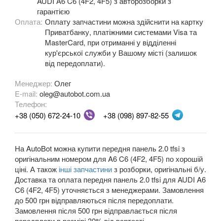
AUDI A6 C6 (4F2, 4F5) з авторозборки з
A5 II Sportback (F5A)
гарантією
Оплата:
Оплату запчастини можна здійснити на картку
A6 C5 (4B)
Приватбанку, платіжними системами Visa та
MasterCard, при отриманні у відділенні
A6 Allroad Quattro C5 (4BH)
кур'єрської служби у Вашому місті (залишок
від передоплати).
A6 C6 (4F2, 4F5)
Менеджер:
Олег
A6 Allroad Quattro C6 (4FH)
E-mail:
oleg@autobot.com.ua
Телефон:
A6 C7 (4G2, 4G5)
+38 (050) 672-24-10
+38 (098) 897-82-55
A6 Allroad Quattro C7 (4GH)
На AutoBot можна купити передня панель 2.0 tfsi з
A6 C8 (F2)
оригінальним номером для A6 C6 (4F2, 4F5) по хорошій
ціні. А також
інші запчастини
з розборки, оригінальні б/у.
A6 C8 Allroad Quattro
Доставка та оплата передня панель 2.0 tfsi для AUDI A6
C6 (4F2, 4F5) уточняється з менеджерами. Замовлення
A7 I Sportback (4GA)
до 500 грн відправляються після передоплати.
Замовлення після 500 грн відправлається після
A7 II Sportback (4G8)
передплати в розмірі 30% від вартості.