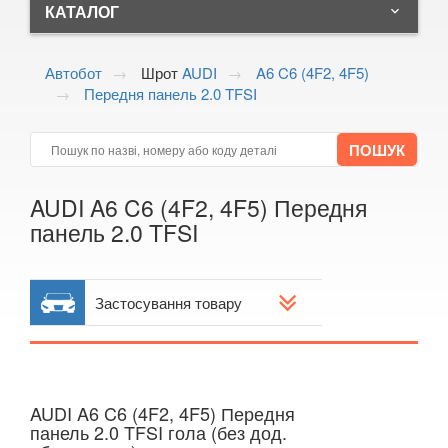
+38 (050) 672-24-10
КАТАЛОГ
keyboard_arrow_down
+38 (098) 897-82-55
ALFA ROMEO
keyboard_arrow_down
Волинська область, м.Ковель,
Автобот
Шрот
AUDI
A6 C6 (4F2, 4F5)
вул. Тимірязєва, 4
Передня панель 2.0 TFSI
AUDI
keyboard_arrow_down
Показати на мапі
A1/S1 I (8X1)
A1/S1 I Sportback (8XA)
AUDI A6 C6 (4F2, 4F5) Передня
A2 (8Z)
панель 2.0 TFSI
A3 II (8P, 8P1)
A3/S3 II Sportback (8PA)
Застосування товару
A3 II Cabrio (8P7)
A3 III (8V)
AUDI A6 C6 (4F2, 4F5) Передня
A3/S3 III Sportback (8VA)
панель 2.0 TFSI гола (без дод.