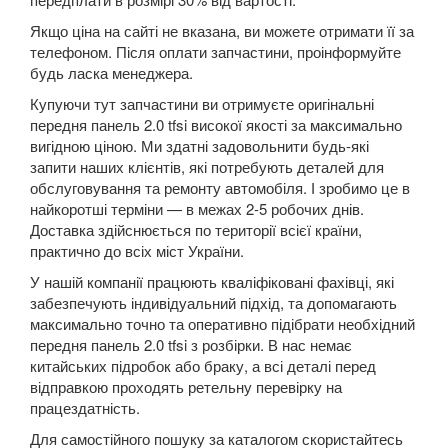
A8 D3 (4E2, 4E8)
Якщо ціна на сайті не вказана, ви можете отримати її за
телефоном. Після оплати запчастини, проінформуйте
A8 D4 (4H)
будь ласка менеджера.
Купуючи тут запчастини ви отримуєте оригінальні
A8 D5 (5H)
передня панель 2.0 tfsi високої якості за максимально
вигідною ціною. Ми здатні задовольнити будь-які
e-tron
запити наших клієнтів, які потребують деталей для
обслуговування та ремонту автомобіля. І зробимо це в
e-tron Sportback
найкоротші терміни — в межах 2-5 робочих днів.
Q2
Доставка здійснюється по території всієї країни,
практично до всіх міст України.
Q3 I (8UB)
У нашій компанії працюють кваліфіковані фахівці, які
забезпечують індивідуальний підхід, та допомагають
Q3 Sportback (FY)
максимально точно та оперативно підібрати необхідний
передня панель 2.0 tfsi з розбірки. В нас немає
Q5 I (8RB)
китайських підробок або браку, а всі деталі перед
відправкою проходять ретельну перевірку на
Q5 II (FY, 80A)
працездатність.
Q5 II (80A) Sportback
Для самостійного пошуку за каталогом скористайтесь