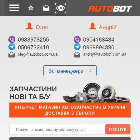
menu
star
drafts
0
0
Олег
Андрій
Б/В
В ЗАКЛАДКИ
0988978255
0954168434
0506722410
0969894390
oleg@autobot.com.ua
andriy@autobot.com.ua
drafts
drafts
Всі менеджери
КУПИТИ
ЗАПЧАСТИНИ
Оригінальний номер:
НОВІ ТА Б/У
Примітка:
ІНТЕРНЕТ МАГАЗИН АВТОЗАПЧАСТИН В УКРАЇНІ
ДОСТАВКА З ЄВРОПИ
Менеджер:
E-mail:
Телефон: