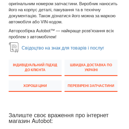
оригінальним номером запчастини. Виробник наносить
Q7 I (4L)
його на корпус деталі, пакування та в технічну
документацію. Також дізнатися його можна за маркою
Q7 II (4M)
автомобіля або VIN-кодом.
Авторозбірка Autobot™ — найкраще розв'язання всіх
Q8 I
проблем з автомобілем!
TT I (8N3, 8N9)
Свідоцтво на знак для товарів і послуг
TT II (8J3, 8J9)
ІНДИВІДУАЛЬНИЙ ПІДХІД
ШВИДКА ДОСТАВКА ПО
TT III (FV3, FV9)
ДО КЛІЄНТА
УКРАЇНІ
BMW
keyboard_arrow_down
ХОРОШІ ЦІНИ
ПЕРЕВІРЕНІ ЗАПЧАСТИНИ
CITROEN
keyboard_arrow_down
FIAT
keyboard_arrow_down
Залиште своє враження про інтернет
FORD
keyboard_arrow_down
магазин Autobot:
HONDA
keyboard_arrow_down