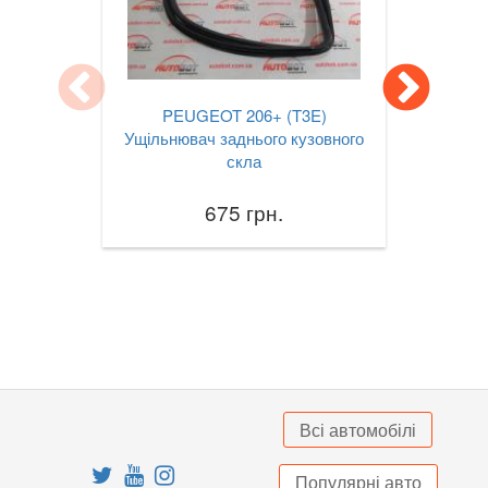
VOLVO
keyboard_arrow_down
В наявності!
keyboard_arrow_down
PEUGEOT 206+ (T3E)
Ущільнювач заднього кузовного
скла
675 грн.
Всі автомобілі
Популярні авто