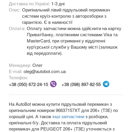
Доставка по Україні:
1-3 дні
Опис:
Оригінальний лівий підрульовий перемикач
OPEL
keyboard_arrow_down
системи круїз-контролю з авторозборки з
гарантією. Є в наявності!
PEUGEOT
keyboard_arrow_down
Оплата:
Оплату запчастини можна здійснити на картку
Приватбанку, платіжними системами Visa та
107
MasterCard, при отриманні у відділенні
кур'єрської служби у Вашому місті (залишок
108
від передоплати).
206 (2A, 2C, T3E)
Менеджер:
Олег
E-mail:
oleg@autobot.com.ua
206 CC (2D)
Телефон:
+38 (050) 672-24-10
+38 (098) 897-82-55
206+ (T3E)
207 (WA, WB, WC, WE)
На AutoBot можна купити підрульовий перемикач з
207 CC
оригінальним номером 96637157XT для 206+ (T3E) по
хорошій ціні. А також
інші запчастини
з розборки,
208
оригінальні б/у. Доставка та оплата підрульовий
перемикач для PEUGEOT 206+ (T3E) уточняється з