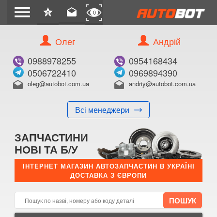
menu
star
drafts
0
0
Олег
Андрій
Б/В
В ЗАКЛАДКИ
0988978255
0954168434
0506722410
0969894390
oleg@autobot.com.ua
andriy@autobot.com.ua
drafts
drafts
Всі менеджери
КУПИТИ
ЗАПЧАСТИНИ
Оригінальний номер:
НОВІ ТА Б/У
Примітка:
ІНТЕРНЕТ МАГАЗИН АВТОЗАПЧАСТИН В УКРАЇНІ
ДОСТАВКА З ЄВРОПИ
Менеджер:
E-mail:
Телефон: