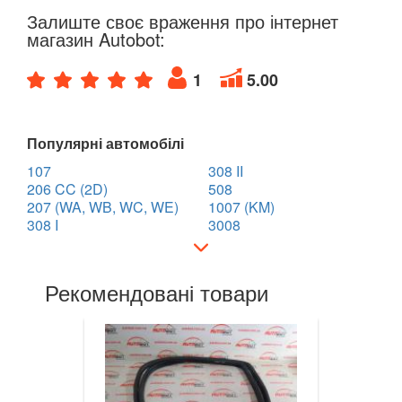
RENAULT
keyboard_arrow_down
Залиште своє враження про інтернет
магазин Autobot:
ROVER
keyboard_arrow_down
1
5.00
SAAB
keyboard_arrow_down
SEAT
keyboard_arrow_down
Популярні автомобілі
SKODA
keyboard_arrow_down
107
308 II
206 CC (2D)
508
SMART
keyboard_arrow_down
207 (WA, WB, WC, WE)
1007 (KM)
308 I
3008
SUBARU
keyboard_arrow_down
SUZUKI
keyboard_arrow_down
Рекомендовані товари
TESLA
keyboard_arrow_down
TOYOTA
keyboard_arrow_down
VOLKSWAGEN
keyboard_arrow_down