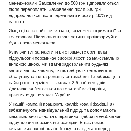
307 (3A, 3B, 3C, 3H)
менеджерами. Замовлення до 500 грн відправляються
після передоплати. Замовлення після 500 грн
308 I
відправлається після передплати в розмірі 30% від
вартості.
308 II
Якщо ціна на сайті не вказана, ви можете отримати її за
телефоном. Після оплати запчастини, проінформуйте
308 CC
будь ласка менеджера.
407 (6E, 6C, 6D)
Купуючи тут запчастини ви отримуєте оригінальні
підрульовий перемикач високої якості за максимально
508
вигідною ціною. Ми здатні задовольнити будь-які
запити наших клієнтів, які потребують деталей для
508 SW RXH
обслуговування та ремонту автомобіля. І зробимо це в
найкоротші терміни — в межах 2-5 робочих днів.
607 (9D, 9U)
Доставка здійснюється по території всієї країни,
практично до всіх міст України.
807 (E)
У нашій компанії працюють кваліфіковані фахівці, які
1007 (KM)
забезпечують індивідуальний підхід, та допомагають
максимально точно та оперативно підібрати необхідний
2008
підрульовий перемикач з розбірки. В нас немає
китайських підробок або браку, а всі деталі перед