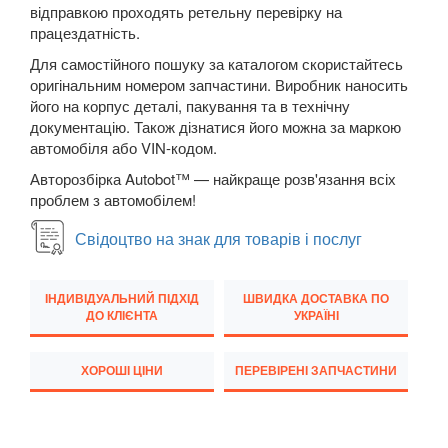
3008
відправкою проходять ретельну перевірку на
працездатність.
4007 (GP)
Для самостійного пошуку за каталогом скористайтесь
оригінальним номером запчастини. Виробник наносить
5008 I
його на корпус деталі, пакування та в технічну
документацію. Також дізнатися його можна за маркою
5008 II
автомобіля або VIN-кодом.
Bipper III (A, 225L)
Авторозбірка Autobot™ — найкраще розв'язання всіх
проблем з автомобілем!
Boxer II (250)
Свідоцтво на знак для товарів і послуг
Expert II (VF3)
Partner II (B9)
ІНДИВІДУАЛЬНИЙ ПІДХІД
ШВИДКА ДОСТАВКА ПО
ДО КЛІЄНТА
УКРАЇНІ
RCZ
ХОРОШІ ЦІНИ
ПЕРЕВІРЕНІ ЗАПЧАСТИНИ
Traveller
PORSCHE
keyboard_arrow_down