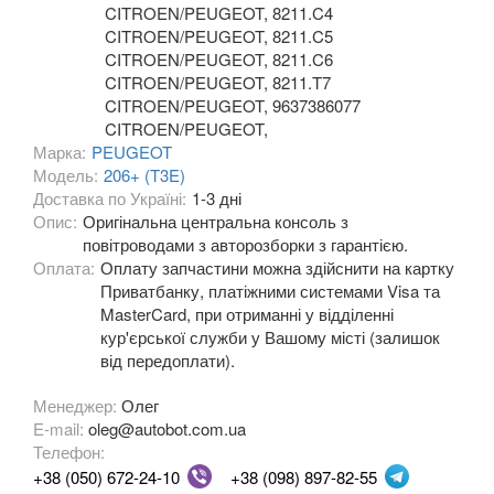
CITROEN/PEUGEOT, 8211.C4
CITROEN/PEUGEOT, 8211.C5
OPEL
keyboard_arrow_down
CITROEN/PEUGEOT, 8211.C6
CITROEN/PEUGEOT, 8211.T7
PEUGEOT
keyboard_arrow_down
CITROEN/PEUGEOT, 9637386077
CITROEN/PEUGEOT,
107
Марка:
PEUGEOT
Модель:
206+ (T3E)
108
Доставка по Україні:
1-3 дні
Опис:
Оригінальна центральна консоль з
206 (2A, 2C, T3E)
повітроводами з авторозборки з гарантією.
Оплата:
Оплату запчастини можна здійснити на картку
206 CC (2D)
Приватбанку, платіжними системами Visa та
MasterCard, при отриманні у відділенні
206+ (T3E)
кур'єрської служби у Вашому місті (залишок
від передоплати).
207 (WA, WB, WC, WE)
Менеджер:
Олег
207 CC
E-mail:
oleg@autobot.com.ua
Телефон:
208
+38 (050) 672-24-10
+38 (098) 897-82-55