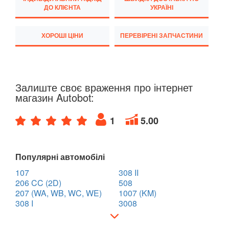
RENAULT
keyboard_arrow_down
ДО КЛІЄНТА
УКРАЇНІ
ROVER
keyboard_arrow_down
ХОРОШІ ЦІНИ
ПЕРЕВІРЕНІ ЗАПЧАСТИНИ
SAAB
keyboard_arrow_down
SEAT
keyboard_arrow_down
Залиште своє враження про інтернет
SKODA
keyboard_arrow_down
магазин Autobot:
SMART
keyboard_arrow_down
1
5.00
SUBARU
keyboard_arrow_down
SUZUKI
Популярні автомобілі
keyboard_arrow_down
107
308 II
TESLA
keyboard_arrow_down
206 CC (2D)
508
207 (WA, WB, WC, WE)
1007 (KM)
TOYOTA
keyboard_arrow_down
308 I
3008
VOLKSWAGEN
keyboard_arrow_down