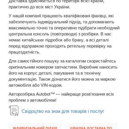
Доставка здійснюється по території всієї країни,
3008
практично до всіх міст України.
4007 (GP)
У нашій компанії працюють кваліфіковані фахівці, які
забезпечують індивідуальний підхід, та допомагають
5008 I
максимально точно та оперативно підібрати необхідний
центральна консоль (повітроводи) з розбірки. В нас
5008 II
немає китайських підробок або браку, а всі деталі
перед відправкою проходять ретельну перевірку на
Bipper III (A, 225L)
працездатність.
Для самостійного пошуку за каталогом скористайтесь
Boxer II (250)
оригінальним номером запчастини. Виробник наносить
його на корпус деталі, пакування та в технічну
Expert II (VF3)
документацію. Також дізнатися його можна за маркою
Partner II (B9)
автомобіля або VIN-кодом.
Авторозбірка Autobot™ — найкраще розв'язання всіх
RCZ
проблем з автомобілем!
Traveller
Свідоцтво на знак для товарів і послуг
PORSCHE
keyboard_arrow_down
ІНДИВІДУАЛЬНИЙ ПІДХІД
ШВИДКА ДОСТАВКА ПО