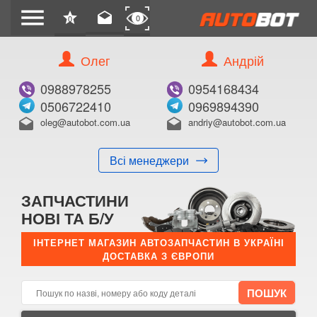
menu
star
drafts
0
0
Олег
Андрій
Б/В
В ЗАКЛАДКИ
0988978255
0954168434
0506722410
0969894390
oleg@autobot.com.ua
andriy@autobot.com.ua
drafts
drafts
Всі менеджери
КУПИТИ
ЗАПЧАСТИНИ
Оригінальний номер:
НОВІ ТА Б/У
Примітка:
ІНТЕРНЕТ МАГАЗИН АВТОЗАПЧАСТИН В УКРАЇНІ
ДОСТАВКА З ЄВРОПИ
Менеджер:
E-mail:
Телефон: