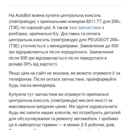
307 (3A, 3B, 3C, 3H)
308 I
На AutoBot можна купити центральна консоль
(повітроводи) з оригінальним номером 8211.T7 для 206+
308 II
(T3E) по хорошій ціні. А також
інші запчастини
з
розборки, оригінальні б/у. Доставка та оплата
308 CC
центральна консоль (повітроводи) для PEUGEOT 206+
(T3E) уточняється з менеджерами. Замовлення до 500
407 (6E, 6C, 6D)
грн відправляються після передоплати. Замовлення
після 500 грн відправлається після передплати в
508
розмірі 30% від вартості.
508 SW RXH
Якщо ціна на сайті не вказана, ви можете отримати її за
телефоном. Після оплати запчастини, проінформуйте
607 (9D, 9U)
будь ласка менеджера.
Купуючи тут запчастини ви отримуєте оригінальні
807 (E)
центральна консоль (повітроводи) високої якості за
максимально вигідною ціною. Ми здатні задовольнити
1007 (KM)
будь-які запити наших клієнтів, які потребують деталей
для обслуговування та ремонту автомобіля. І зробимо
2008
це в найкоротші терміни — в межах 2-5 робочих днів.