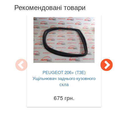
Рекомендовані товари
VOLVO
keyboard_arrow_down
В наявності!
keyboard_arrow_down
PEUGEOT 206+ (T3E)
Ущільнювач заднього кузовного
скла
675 грн.