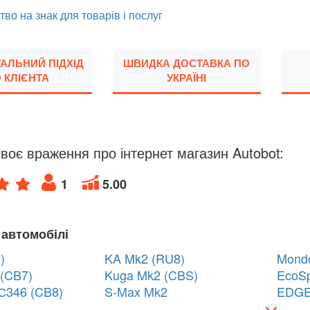
тво на знак для товарів і послуг
УАЛЬНИЙ ПІДХІД
ШВИДКА ДОСТАВКА ПО
 КЛІЄНТА
УКРАЇНІ
воє враження про інтернет магазин Autobot:
1
5.00
 автомобілі
)
KA Mk2 (RU8)
Mond
(CB7)
Kuga Mk2 (CBS)
EcoSp
С346 (CB8)
S-Max Mk2
EDGE