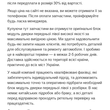
після передплати в розмірі 30% від вартості.
Kuga Mk1 (CBV)
Якщо ціна на сайті не вказана, ви можете отримати її за
телефоном. Після оплати запчастини, проінформуйте
Kuga Mk2 (CBS)
будь ласка менеджера.
Mondeo Mk3 (B5Y, BWY, B4Y)
Купуючи тут запчастини ви отримуєте оригінальні блок
модуль дверки передньої лівої високої якості за
Mondeo Mk4 (CA2)
максимально вигідною ціною. Ми здатні задовольнити
будь-які запити наших клієнтів, які потребують деталей
Mondeo Mk5
для обслуговування та ремонту автомобіля. І зробимо
це в найкоротші терміни — в межах 2-5 робочих днів.
Mustang V
Доставка здійснюється по території всієї країни,
практично до всіх міст України.
Mustang VI (S550)
У нашій компанії працюють кваліфіковані фахівці, які
забезпечують індивідуальний підхід, та допомагають
Mustang Mach-E
максимально точно та оперативно підібрати необхідний
S-Max Mk1 (CA1)
блок модуль дверки передньої лівої з розбірки. В нас
немає китайських підробок або браку, а всі деталі
S-Max Mk2
перед відправкою проходять ретельну перевірку на
працездатність.
Transit V