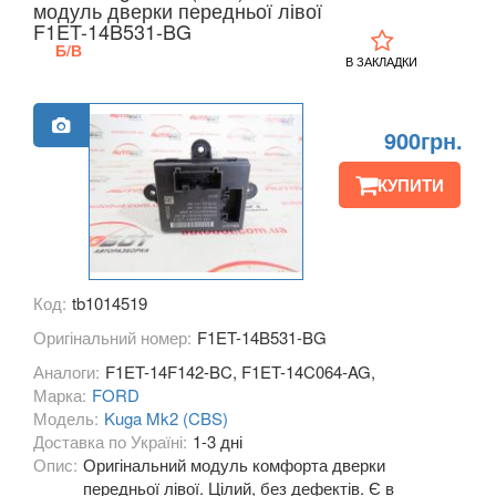
модуль дверки передньої лівої
Grand С-Max (CB7)
F1ET-14B531-BG
Б/В
В ЗАКЛАДКИ
Focus C-Max (DM2)
EcoSport Mk2
900грн.
EDGE Mk2 (CD4)
КУПИТИ
Explorer III (U152)
Explorer IV (U251)
Explorer V (U502)
Код:
tb1014519
Оригінальний номер:
F1ET-14B531-BG
Focus Mk2 С307 (CB4)
Аналоги:
F1ET-14F142-BC, F1ET-14C064-AG,
Focus Mk2 CC (CA5)
Марка:
FORD
Модель:
Kuga Mk2 (CBS)
Focus Mk3 С346 (CB8)
Доставка по Україні:
1-3 дні
Опис:
Оригінальний модуль комфорта дверки
Fiesta Mk7 (JA8)
передньої лівої. Цілий, без дефектів. Є в