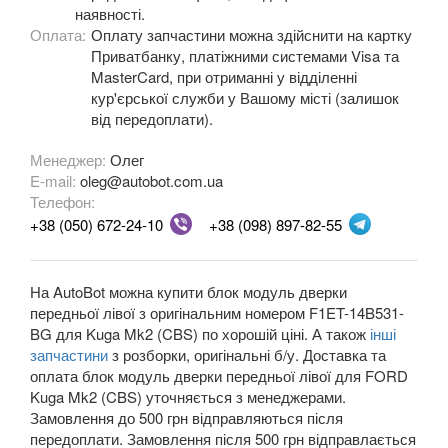
наявності.
Fiesta Mk8
Оплата:
Оплату запчастини можна здійснити на картку
Приватбанку, платіжними системами Visa та
Fiesta Active Mk8
MasterCard, при отриманні у відділенні
кур'єрської служби у Вашому місті (залишок
F-150 XII (P415)
від передоплати).
F-150 XIII (P552)
Менеджер:
Олег
E-mail:
oleg@autobot.com.ua
Galaxy Mk2 (VX, VY, WGR)
Телефон:
+38 (050) 672-24-10
+38 (098) 897-82-55
Galaxy Mk3 (CA1, WA6)
KA Mk1 (RBT)
На AutoBot можна купити блок модуль дверки
KA Mk2 (RU8)
передньої лівої з оригінальним номером F1ET-14B531-
BG для Kuga Mk2 (CBS) по хорошій ціні. А також
інші
KA Mk3
запчастини
з розборки, оригінальні б/у. Доставка та
оплата блок модуль дверки передньої лівої для FORD
KA+
Kuga Mk2 (CBS) уточняється з менеджерами.
Замовлення до 500 грн відправляються після
KA+ Active
передоплати. Замовлення після 500 грн відправлається