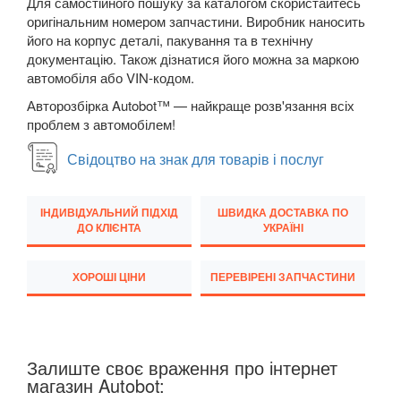
Для самостійного пошуку за каталогом скористайтесь
оригінальним номером запчастини. Виробник наносить
Transit VI (V347/V348)
його на корпус деталі, пакування та в технічну
документацію. Також дізнатися його можна за маркою
Transit VII
автомобіля або VIN-кодом.
Transit Connect Mk1 (V227, TC7, PU2)
Авторозбірка Autobot™ — найкраще розв'язання всіх
проблем з автомобілем!
Transit Connect Mk2
Свідоцтво на знак для товарів і послуг
Transit Courier Mk1
Transit Custom Mk1
ІНДИВІДУАЛЬНИЙ ПІДХІД
ШВИДКА ДОСТАВКА ПО
ДО КЛІЄНТА
УКРАЇНІ
HONDA
keyboard_arrow_down
ХОРОШІ ЦІНИ
ПЕРЕВІРЕНІ ЗАПЧАСТИНИ
HYUNDAI
keyboard_arrow_down
JAGUAR
keyboard_arrow_down
JEEP
keyboard_arrow_down
Залиште своє враження про інтернет
магазин Autobot:
KIA
keyboard_arrow_down