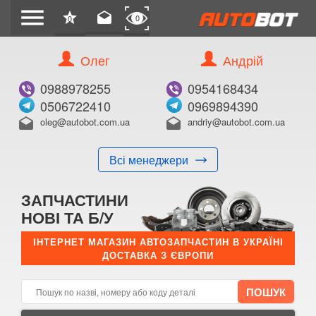
menu
star
drafts
0
0
Олег
Андрій
Б/В
В ЗАКЛАДКИ
0988978255
0954168434
0506722410
0969894390
oleg@autobot.com.ua
andriy@autobot.com.ua
drafts
drafts
Всі менеджери
КУПИТИ
ЗАПЧАСТИНИ
Оригінальний номер:
НОВІ ТА Б/У
Примітка:
ІНТЕРНЕТ МАГАЗИН АВТОЗАПЧАСТИН В УКРАЇНІ
ДОСТАВКА З ЄВРОПИ
Менеджер:
E-mail:
Телефон: