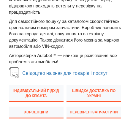
відправкою проходять ретельну перевірку на
Q7 I (4L)
працездатність.
Q7 II (4M)
Для самостійного пошуку за каталогом скористайтесь
оригінальним номером запчастини. Виробник наносить
Q8 I
його на корпус деталі, пакування та в технічну
документацію. Також дізнатися його можна за маркою
TT I (8N3, 8N9)
автомобіля або VIN-кодом.
Авторозбірка Autobot™ — найкраще розв'язання всіх
TT II (8J3, 8J9)
проблем з автомобілем!
TT III (FV3, FV9)
Свідоцтво на знак для товарів і послуг
BMW
keyboard_arrow_down
ІНДИВІДУАЛЬНИЙ ПІДХІД
ШВИДКА ДОСТАВКА ПО
CITROEN
keyboard_arrow_down
ДО КЛІЄНТА
УКРАЇНІ
FIAT
keyboard_arrow_down
ХОРОШІ ЦІНИ
ПЕРЕВІРЕНІ ЗАПЧАСТИНИ
FORD
keyboard_arrow_down
HONDA
keyboard_arrow_down