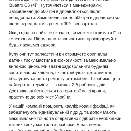
Quattro C6 (4FH) уточняється з менеджерами.
A8 D3 (4E2, 4E8)
Замовлення до 500 грн відправляються після
передоплати. Замовлення після 500 грн відправлається
A8 D4 (4H)
після передплати в розмірі 30% від вартості.
A8 D5 (5H)
Якщо ціна на сайті не вказана, ви можете отримати її за
телефоном. Після оплати запчастини, проінформуйте
e-tron
будь ласка менеджера.
Купуючи тут запчастини ви отримуєте оригінальні
e-tron Sportback
датчик тиску мастила високої якості за максимально
вигідною ціною. Ми здатні задовольнити будь-які
Q2
запити наших клієнтів, які потребують деталей для
обслуговування та ремонту автомобіля. І зробимо це в
Q3 I (8UB)
найкоротші терміни — в межах 2-5 робочих днів.
Доставка здійснюється по території всієї країни,
Q3 Sportback (FY)
практично до всіх міст України.
Q5 I (8RB)
У нашій компанії працюють кваліфіковані фахівці, які
забезпечують індивідуальний підхід, та допомагають
Q5 II (FY, 80A)
максимально точно та оперативно підібрати необхідний
датчик тиску мастила з розбірки. В нас немає
Q5 II (80A) Sportback
китайських підробок або браку, а всі деталі перед