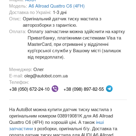
Модель:
A6 Allroad Quattro C6 (4FH)
A5 II Sportback (F5A)
Доставка по Україні:
1-3 дні
Опис:
Оригінальний датчик тиску мастила з
A6 C5 (4B)
авторозборки з гарантією.
Оплата:
A6 Allroad Quattro C5 (4BH)
Оплату запчастини можна здійснити на картку
Приватбанку, платіжними системами Visa та
A6 C6 (4F2, 4F5)
MasterCard, при отриманні у відділенні
кур'єрської служби у Вашому місті (залишок
A6 Allroad Quattro C6 (4FH)
від передоплати).
A6 C7 (4G2, 4G5)
Менеджер:
Олег
E-mail:
oleg@autobot.com.ua
A6 Allroad Quattro C7 (4GH)
Телефон:
+38 (050) 672-24-10
+38 (098) 897-82-55
A6 C8 (F2)
A6 C8 Allroad Quattro
На AutoBot можна купити датчик тиску мастила з
оригінальним номером 038919081K для A6 Allroad
A7 I Sportback (4GA)
Quattro C6 (4FH) по хорошій ціні. А також
інші
запчастини
з розборки, оригінальні б/у. Доставка та
A7 II Sportback (4G8)
оплата датчик тиску мастила для AUDI A6 Allroad