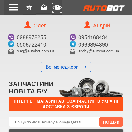
menu
star
drafts
0
0
Олег
Андрій
Б/В
В ЗАКЛАДКИ
0988978255
0954168434
0506722410
0969894390
oleg@autobot.com.ua
andriy@autobot.com.ua
drafts
drafts
Всі менеджери
КУПИТИ
ЗАПЧАСТИНИ
Оригінальний номер:
НОВІ ТА Б/У
Примітка:
ІНТЕРНЕТ МАГАЗИН АВТОЗАПЧАСТИН В УКРАЇНІ
ДОСТАВКА З ЄВРОПИ
Менеджер:
E-mail:
Телефон: