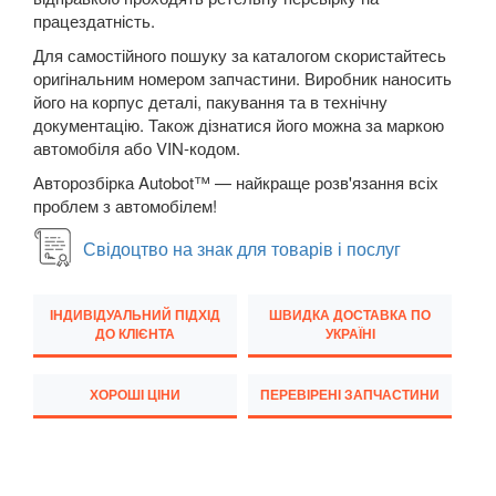
працездатність.
New Beetle Cabrio (1Y7)
Для самостійного пошуку за каталогом скористайтесь
Caddy IV
оригінальним номером запчастини. Виробник наносить
його на корпус деталі, пакування та в технічну
Eos (1F7, 1F8)
документацію. Також дізнатися його можна за маркою
автомобіля або VIN-кодом.
FOX (5Z1)
Авторозбірка Autobot™ — найкраще розв'язання всіх
Golf V (1K1)
проблем з автомобілем!
Golf V Variant (1K5)
Свідоцтво на знак для товарів і послуг
Golf V Plus (5М1)
ІНДИВІДУАЛЬНИЙ ПІДХІД
ШВИДКА ДОСТАВКА ПО
ДО КЛІЄНТА
УКРАЇНІ
Golf VI (5K1)
Golf VI Cabrio (517)
ХОРОШІ ЦІНИ
ПЕРЕВІРЕНІ ЗАПЧАСТИНИ
Golf VI Variant (AJ5)
Golf VI Plus (521)