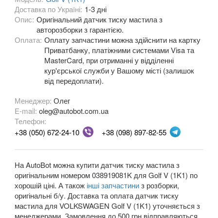
Доставка по Україні:
1-3 дні
OPEL
Опис:
Оригінальний датчик тиску мастила з
keyboard_arrow_down
авторозборки з гарантією.
PEUGEOT
Оплата:
Оплату запчастини можна здійснити на картку
keyboard_arrow_down
Приватбанку, платіжними системами Visa та
PORSCHE
MasterCard, при отриманні у відділенні
keyboard_arrow_down
кур'єрської служби у Вашому місті (залишок
RENAULT
від передоплати).
keyboard_arrow_down
Менеджер:
ROVER
Олег
keyboard_arrow_down
E-mail:
oleg@autobot.com.ua
Телефон:
SAAB
keyboard_arrow_down
+38 (050) 672-24-10
+38 (098) 897-82-55
SEAT
keyboard_arrow_down
SKODA
keyboard_arrow_down
На AutoBot можна купити датчик тиску мастила з
оригінальним номером 038919081K для Golf V (1K1) по
SMART
keyboard_arrow_down
хорошій ціні. А також
інші запчастини
з розборки,
оригінальні б/у. Доставка та оплата датчик тиску
SUBARU
keyboard_arrow_down
мастила для VOLKSWAGEN Golf V (1K1) уточняється з
менеджерами. Замовлення до 500 грн відправляються