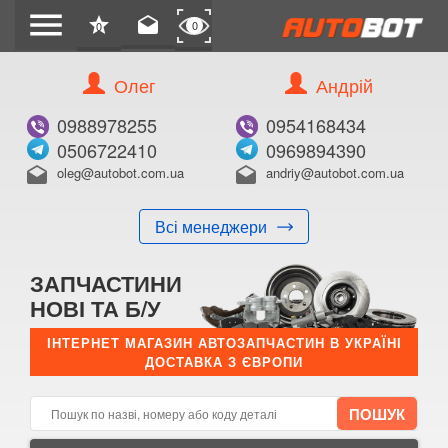
menu
star
drafts
0
0
Олег
Андрій
Б/В
В ЗАКЛАДКИ
0988978255
0954168434
0506722410
0969894390
oleg@autobot.com.ua
andriy@autobot.com.ua
drafts
drafts
Всі менеджери
КУПИТИ
ЗАПЧАСТИНИ
Оригінальний номер:
НОВІ ТА Б/У
Примітка:
ІНТЕРНЕТ МАГАЗИН АВТОЗАПЧАСТИН В УКРАЇНІ
ДОСТАВКА З ЄВРОПИ
Менеджер:
E-mail:
Телефон: