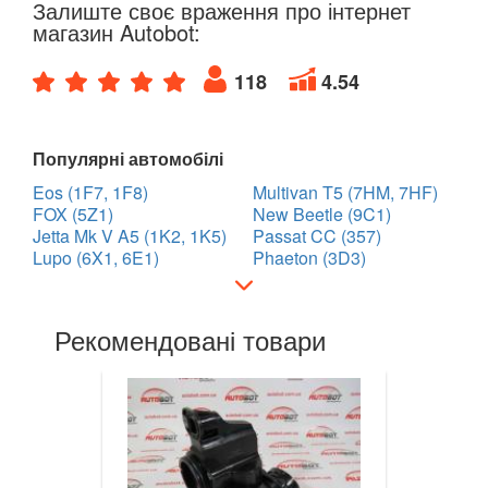
Залиште своє враження про інтернет
Golf VII (5G1)
магазин Autobot:
Golf VII Variant (BA5)
118
4.54
Golf VII Sportsvan
Популярні автомобілі
Golf VIII
Eos (1F7, 1F8)
Multivan T5 (7HM, 7HF)
Cross Golf
FOX (5Z1)
New Beetle (9C1)
Jetta Mk V A5 (1K2, 1K5)
Passat CC (357)
ID.3
Lupo (6X1, 6E1)
Phaeton (3D3)
ID.4
Рекомендовані товари
ID.5
ID.6
Jetta Mk V A5 (1K2, 1K5)
Jetta Mk VI A6 (5C6)