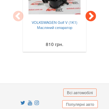
Jetta Mk VII A7
Lupo (6X1, 6E1)
VOLKSWAGEN Golf V (1K1)
Multivan T5 (7HM, 7HF)
Масляний сепаратор
Passat B6 (3С2, 3С5)
810 грн.
Passat B7 (362, 365)
Passat B8 (3G2, 3G5)
Passat CC (357)
Passat CC (358)
Passat Alltrack Mk I (B7)
Всі автомобілі
Passat Alltrack Mk II (B8)
Популярні авто
Phaeton (3D1)