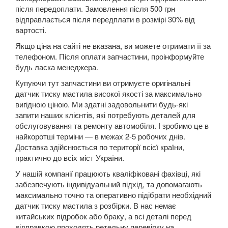
SUZUKI
keyboard_arrow_down
після передоплати. Замовлення після 500 грн
відправлається після передплати в розмірі 30% від
TESLA
keyboard_arrow_down
вартості.
Якщо ціна на сайті не вказана, ви можете отримати її за
TOYOTA
keyboard_arrow_down
телефоном. Після оплати запчастини, проінформуйте
будь ласка менеджера.
VOLKSWAGEN
keyboard_arrow_down
Купуючи тут запчастини ви отримуєте оригінальні
Arteon
датчик тиску мастила високої якості за максимально
вигідною ціною. Ми здатні задовольнити будь-які
Atlas
запити наших клієнтів, які потребують деталей для
обслуговування та ремонту автомобіля. І зробимо це в
Atlas Cross Sport
найкоротші терміни — в межах 2-5 робочих днів.
Доставка здійснюється по території всієї країни,
Amarok (2H)
практично до всіх міст України.
У нашій компанії працюють кваліфіковані фахівці, які
Beetle (A5)
забезпечують індивідуальний підхід, та допомагають
максимально точно та оперативно підібрати необхідний
New Beetle (9C1)
датчик тиску мастила з розбірки. В нас немає
китайських підробок або браку, а всі деталі перед
New Beetle (5C1)
відправкою проходять ретельну перевірку на