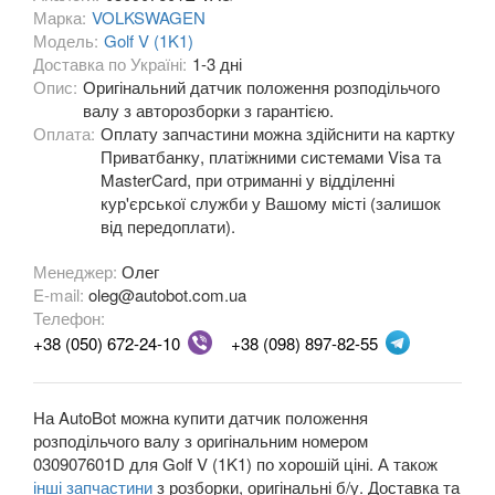
Марка:
VOLKSWAGEN
Модель:
Golf V (1K1)
OPEL
keyboard_arrow_down
Доставка по Україні:
1-3 дні
Опис:
Оригінальний датчик положення розподільчого
PEUGEOT
keyboard_arrow_down
валу з авторозборки з гарантією.
Оплата:
Оплату запчастини можна здійснити на картку
PORSCHE
keyboard_arrow_down
Приватбанку, платіжними системами Visa та
MasterCard, при отриманні у відділенні
RENAULT
keyboard_arrow_down
кур'єрської служби у Вашому місті (залишок
від передоплати).
ROVER
keyboard_arrow_down
Менеджер:
Олег
SAAB
keyboard_arrow_down
E-mail:
oleg@autobot.com.ua
Телефон:
SEAT
keyboard_arrow_down
+38 (050) 672-24-10
+38 (098) 897-82-55
SKODA
keyboard_arrow_down
SMART
На AutoBot можна купити датчик положення
keyboard_arrow_down
розподільчого валу з оригінальним номером
SUBARU
030907601D для Golf V (1K1) по хорошій ціні. А також
keyboard_arrow_down
інші запчастини
з розборки, оригінальні б/у. Доставка та