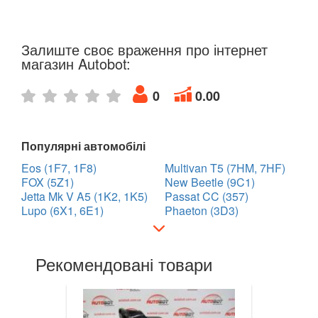
Golf VII (5G1)
Golf VII Variant (BA5)
Залиште своє враження про інтернет
магазин Autobot:
Golf VII Sportsvan
0
0.00
Golf VIII
Cross Golf
Популярні автомобілі
ID.3
Eos (1F7, 1F8)
Multivan T5 (7HM, 7HF)
FOX (5Z1)
New Beetle (9C1)
ID.4
Jetta Mk V A5 (1K2, 1K5)
Passat CC (357)
Lupo (6X1, 6E1)
Phaeton (3D3)
ID.5
ID.6
Рекомендовані товари
Jetta Mk V A5 (1K2, 1K5)
Jetta Mk VI A6 (5C6)