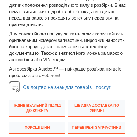
датчик положення розподільчого валу з розбірки. В нас
New Beetle Cabrio (1Y7)
немає китайських підробок або браку, а всі деталі
перед відправкою проходять ретельну перевірку на
Caddy IV
працездатність.
Eos (1F7, 1F8)
Для самостійного пошуку за каталогом скористайтесь
оригінальним номером запчастини. Виробник наносить
FOX (5Z1)
його на корпус деталі, пакування та в технічну
документацію. Також дізнатися його можна за маркою
Golf V (1K1)
автомобіля або VIN-кодом.
Golf V Variant (1K5)
Авторозбірка Autobot™ — найкраще розв'язання всіх
проблем з автомобілем!
Golf V Plus (5М1)
Свідоцтво на знак для товарів і послуг
Golf VI (5K1)
ІНДИВІДУАЛЬНИЙ ПІДХІД
ШВИДКА ДОСТАВКА ПО
Golf VI Cabrio (517)
ДО КЛІЄНТА
УКРАЇНІ
Golf VI Variant (AJ5)
ХОРОШІ ЦІНИ
ПЕРЕВІРЕНІ ЗАПЧАСТИНИ
Golf VI Plus (521)