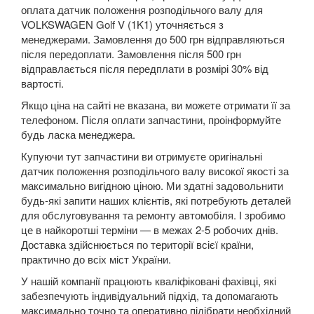
SUZUKI
оплата датчик положення розподільчого валу для
keyboard_arrow_down
VOLKSWAGEN Golf V (1K1) уточняється з
TESLA
менеджерами. Замовлення до 500 грн відправляються
keyboard_arrow_down
після передоплати. Замовлення після 500 грн
TOYOTA
відправлається після передплати в розмірі 30% від
keyboard_arrow_down
вартості.
VOLKSWAGEN
keyboard_arrow_down
Якщо ціна на сайті не вказана, ви можете отримати її за
телефоном. Після оплати запчастини, проінформуйте
Arteon
будь ласка менеджера.
Atlas
Купуючи тут запчастини ви отримуєте оригінальні
датчик положення розподільчого валу високої якості за
Atlas Cross Sport
максимально вигідною ціною. Ми здатні задовольнити
будь-які запити наших клієнтів, які потребують деталей
Amarok (2H)
для обслуговування та ремонту автомобіля. І зробимо
це в найкоротші терміни — в межах 2-5 робочих днів.
Beetle (A5)
Доставка здійснюється по території всієї країни,
практично до всіх міст України.
New Beetle (9C1)
У нашій компанії працюють кваліфіковані фахівці, які
забезпечують індивідуальний підхід, та допомагають
New Beetle (5C1)
максимально точно та оперативно підібрати необхідний