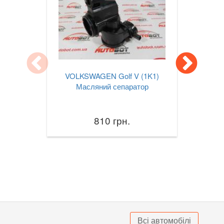
Jetta Mk VII A7
Lupo (6X1, 6E1)
Multivan T5 (7HM, 7HF)
Passat B6 (3С2, 3С5)
VOLKSWAGEN Golf V (1K1)
Масляний сепаратор
Passat B7 (362, 365)
Passat B8 (3G2, 3G5)
810 грн.
Passat CC (357)
Passat CC (358)
Passat Alltrack Mk I (B7)
Passat Alltrack Mk II (B8)
Phaeton (3D1)
Всі автомобілі