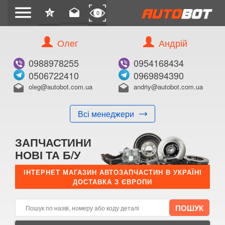
menu
star
drafts
0
0
Олег
Андрій
Б/В
В ЗАКЛАДКИ
0988978255
0954168434
0506722410
0969894390
oleg@autobot.com.ua
andriy@autobot.com.ua
drafts
drafts
Всі менеджери
КУПИТИ
ЗАПЧАСТИНИ
Оригінальний номер:
НОВІ ТА Б/У
Примітка:
ІНТЕРНЕТ МАГАЗИН АВТОЗАПЧАСТИН В УКРАЇНІ
ДОСТАВКА З ЄВРОПИ
Менеджер:
E-mail:
Телефон: