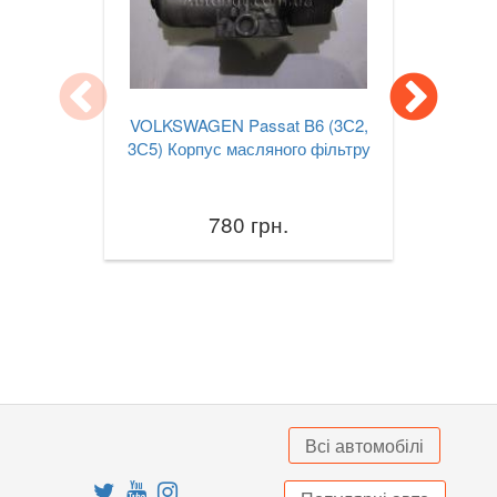
Jetta Mk VII A7
Lupo (6X1, 6E1)
Multivan T5 (7HM, 7HF)
VOLKSWAGEN Passat B6 (3С2,
3С5) Корпус масляного фільтру
Passat B6 (3С2, 3С5)
Passat B7 (362, 365)
780 грн.
Passat B8 (3G2, 3G5)
Passat CC (357)
Passat CC (358)
Passat Alltrack Mk I (B7)
Passat Alltrack Mk II (B8)
Всі автомобілі
Phaeton (3D1)