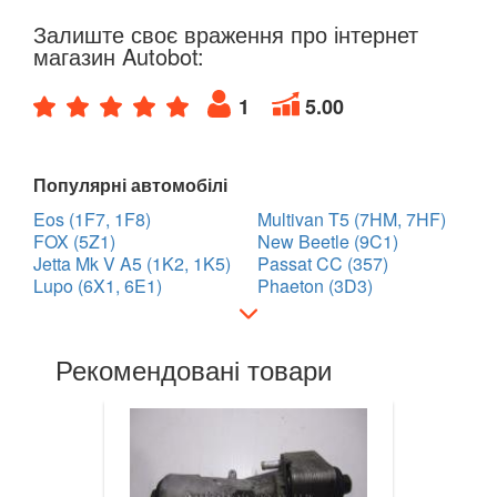
Golf VII (5G1)
Залиште своє враження про інтернет
магазин Autobot:
Golf VII Variant (BA5)
1
5.00
Golf VII Sportsvan
Golf VIII
Популярні автомобілі
Cross Golf
Eos (1F7, 1F8)
Multivan T5 (7HM, 7HF)
FOX (5Z1)
New Beetle (9C1)
ID.3
Jetta Mk V A5 (1K2, 1K5)
Passat CC (357)
Lupo (6X1, 6E1)
Phaeton (3D3)
ID.4
ID.5
Рекомендовані товари
ID.6
Jetta Mk V A5 (1K2, 1K5)
Jetta Mk VI A6 (5C6)