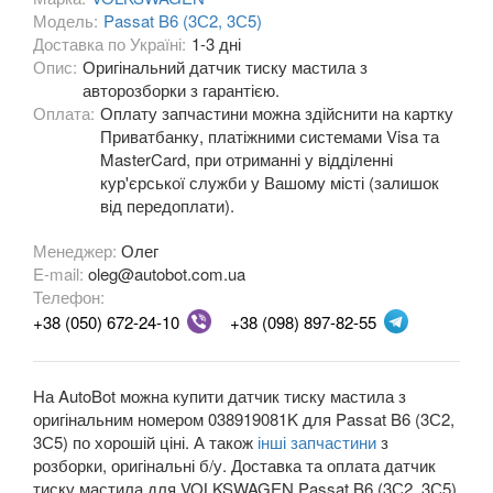
Модель:
Passat B6 (3С2, 3С5)
OPEL
Доставка по Україні:
1-3 дні
keyboard_arrow_down
Опис:
Оригінальний датчик тиску мастила з
PEUGEOT
авторозборки з гарантією.
keyboard_arrow_down
Оплата:
Оплату запчастини можна здійснити на картку
PORSCHE
Приватбанку, платіжними системами Visa та
keyboard_arrow_down
MasterCard, при отриманні у відділенні
RENAULT
кур'єрської служби у Вашому місті (залишок
keyboard_arrow_down
від передоплати).
ROVER
keyboard_arrow_down
Менеджер:
Олег
E-mail:
SAAB
oleg@autobot.com.ua
keyboard_arrow_down
Телефон:
SEAT
+38 (050) 672-24-10
+38 (098) 897-82-55
keyboard_arrow_down
SKODA
keyboard_arrow_down
На AutoBot можна купити датчик тиску мастила з
SMART
keyboard_arrow_down
оригінальним номером 038919081K для Passat B6 (3С2,
3С5) по хорошій ціні. А також
інші запчастини
з
SUBARU
keyboard_arrow_down
розборки, оригінальні б/у. Доставка та оплата датчик
тиску мастила для VOLKSWAGEN Passat B6 (3С2, 3С5)