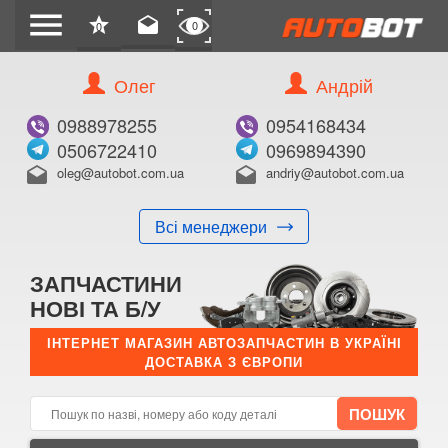
menu
star
drafts
0
0
Олег
Андрій
Б/В
В ЗАКЛАДКИ
0988978255
0954168434
0506722410
0969894390
oleg@autobot.com.ua
andriy@autobot.com.ua
drafts
drafts
Всі менеджери
КУПИТИ
ЗАПЧАСТИНИ
Оригінальний номер:
НОВІ ТА Б/У
Примітка:
ІНТЕРНЕТ МАГАЗИН АВТОЗАПЧАСТИН В УКРАЇНІ
ДОСТАВКА З ЄВРОПИ
Менеджер:
E-mail:
Телефон: