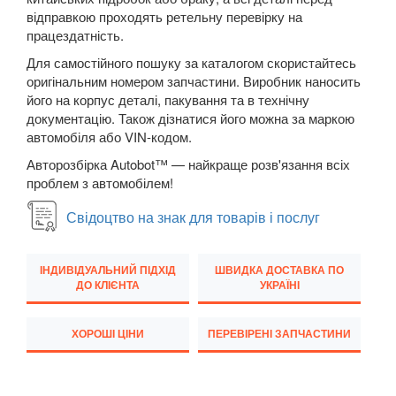
відправкою проходять ретельну перевірку на
New Beetle Cabrio (1Y7)
працездатність.
Caddy IV
Для самостійного пошуку за каталогом скористайтесь
оригінальним номером запчастини. Виробник наносить
Eos (1F7, 1F8)
його на корпус деталі, пакування та в технічну
документацію. Також дізнатися його можна за маркою
FOX (5Z1)
автомобіля або VIN-кодом.
Golf V (1K1)
Авторозбірка Autobot™ — найкраще розв'язання всіх
проблем з автомобілем!
Golf V Variant (1K5)
Свідоцтво на знак для товарів і послуг
Golf V Plus (5М1)
Golf VI (5K1)
ІНДИВІДУАЛЬНИЙ ПІДХІД
ШВИДКА ДОСТАВКА ПО
ДО КЛІЄНТА
УКРАЇНІ
Golf VI Cabrio (517)
ХОРОШІ ЦІНИ
ПЕРЕВІРЕНІ ЗАПЧАСТИНИ
Golf VI Variant (AJ5)
Golf VI Plus (521)