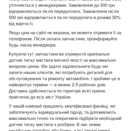
SUZUKI
keyboard_arrow_down
уточняється з менеджерами. Замовлення до 500 грн
відправляються після передоплати. Замовлення після
TESLA
keyboard_arrow_down
500 грн відправлається після передплати в розмірі 30%
від вартості.
TOYOTA
keyboard_arrow_down
Якщо ціна на сайті не вказана, ви можете отримати її за
телефоном. Після оплати запчастини, проінформуйте
VOLKSWAGEN
keyboard_arrow_down
будь ласка менеджера.
Arteon
Купуючи тут запчастини ви отримуєте оригінальні
датчик тиску мастила високої якості за максимально
Atlas
вигідною ціною. Ми здатні задовольнити будь-які
запити наших клієнтів, які потребують деталей для
Atlas Cross Sport
обслуговування та ремонту автомобіля. І зробимо це в
найкоротші терміни — в межах 2-5 робочих днів.
Amarok (2H)
Доставка здійснюється по території всієї країни,
практично до всіх міст України.
Beetle (A5)
У нашій компанії працюють кваліфіковані фахівці, які
забезпечують індивідуальний підхід, та допомагають
New Beetle (9C1)
максимально точно та оперативно підібрати необхідний
датчик тиску мастила з розбірки. В нас немає
New Beetle (5C1)
китайських підробок або браку, а всі деталі перед