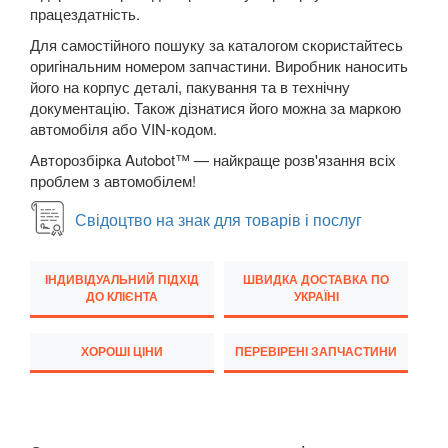
працездатність.
New Beetle Cabrio (1Y7)
Для самостійного пошуку за каталогом скористайтесь
Caddy IV
оригінальним номером запчастини. Виробник наносить
його на корпус деталі, пакування та в технічну
Eos (1F7, 1F8)
документацію. Також дізнатися його можна за маркою
автомобіля або VIN-кодом.
FOX (5Z1)
Авторозбірка Autobot™ — найкраще розв'язання всіх
проблем з автомобілем!
Golf V (1K1)
Свідоцтво на знак для товарів і послуг
Golf V Variant (1K5)
Golf V Plus (5М1)
ІНДИВІДУАЛЬНИЙ ПІДХІД
ШВИДКА ДОСТАВКА ПО
ДО КЛІЄНТА
УКРАЇНІ
Golf VI (5K1)
Golf VI Cabrio (517)
ХОРОШІ ЦІНИ
ПЕРЕВІРЕНІ ЗАПЧАСТИНИ
Golf VI Variant (AJ5)
Golf VI Plus (521)