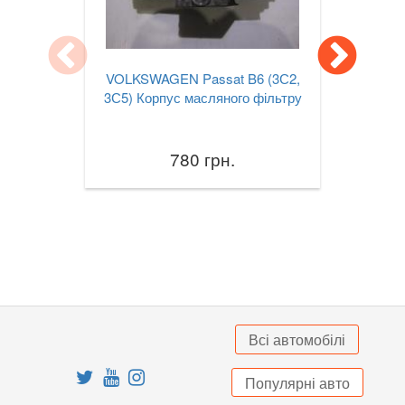
Jetta Mk VII A7
Lupo (6X1, 6E1)
VOLKSWAGEN Passat B6 (3С2,
Multivan T5 (7HM, 7HF)
3С5) Корпус масляного фільтру
Passat B6 (3С2, 3С5)
780 грн.
Passat B7 (362, 365)
Passat B8 (3G2, 3G5)
Passat CC (357)
Passat CC (358)
Passat Alltrack Mk I (B7)
Всі автомобілі
Passat Alltrack Mk II (B8)
Популярні авто
Phaeton (3D1)