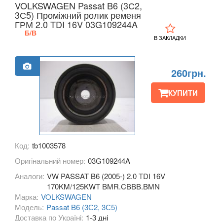
VOLKSWAGEN Passat B6 (3С2,
KIA
3С5) Проміжний ролик ременя
keyboard_arrow_down
ГРМ 2.0 TDI 16V 03G109244A
LANCIA
Б/В
keyboard_arrow_down
В ЗАКЛАДКИ
LAND ROVER
keyboard_arrow_down
260грн.
LEXUS
keyboard_arrow_down
КУПИТИ
MG
keyboard_arrow_down
MASERATI
keyboard_arrow_down
MAZDA
keyboard_arrow_down
Код:
tb1003578
MERCEDES-BENZ
keyboard_arrow_down
Оригінальний номер:
03G109244A
Аналоги:
VW PASSAT B6 (2005-) 2.0 TDI 16V
MINI
keyboard_arrow_down
170KM/125KWT BMR.CBBB.BMN
Марка:
VOLKSWAGEN
MITSUBISHI
keyboard_arrow_down
Модель:
Passat B6 (3С2, 3С5)
Доставка по Україні:
1-3 дні
NISSAN
keyboard_arrow_down