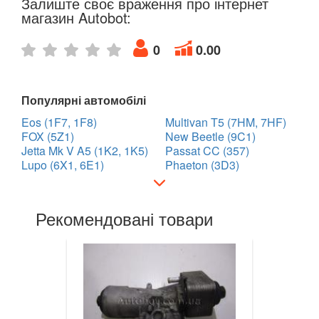
Залиште своє враження про інтернет
магазин Autobot:
Golf VII (5G1)
Golf VII Variant (BA5)
0
0.00
Golf VII Sportsvan
Популярні автомобілі
Golf VIII
Eos (1F7, 1F8)
Multivan T5 (7HM, 7HF)
Cross Golf
FOX (5Z1)
New Beetle (9C1)
Jetta Mk V A5 (1K2, 1K5)
Passat CC (357)
ID.3
Lupo (6X1, 6E1)
Phaeton (3D3)
ID.4
Рекомендовані товари
ID.5
ID.6
Jetta Mk V A5 (1K2, 1K5)
Jetta Mk VI A6 (5C6)