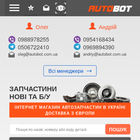
menu
star
drafts
0
0
Олег
Андрій
Б/В
В ЗАКЛАДКИ
0988978255
0954168434
0506722410
0969894390
oleg@autobot.com.ua
andriy@autobot.com.ua
drafts
drafts
Всі менеджери
КУПИТИ
ЗАПЧАСТИНИ
Оригінальний номер:
НОВІ ТА Б/У
Примітка:
ІНТЕРНЕТ МАГАЗИН АВТОЗАПЧАСТИН В УКРАЇНІ
ДОСТАВКА З ЄВРОПИ
Менеджер:
E-mail:
Телефон: