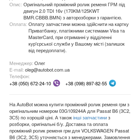
Опис:
Оригінальний проміжний ролик ременя ГРМ під
двигун 2.0 TDI 16v (170KM/125KWT
OPEL
keyboard_arrow_down
BMR.CBBB.BMN) з авторозборки з гарантією.
Оплата:
Оплату запчастини можна здійснити на картку
PEUGEOT
keyboard_arrow_down
Приватбанку, платіжними системами Visa та
MasterCard, при отриманні у відділенні
PORSCHE
keyboard_arrow_down
кур'єрської служби у Вашому місті (залишок
від передоплати).
RENAULT
keyboard_arrow_down
Менеджер:
Олег
ROVER
keyboard_arrow_down
E-mail:
oleg@autobot.com.ua
Телефон:
SAAB
keyboard_arrow_down
+38 (050) 672-24-10
+38 (098) 897-82-55
SEAT
keyboard_arrow_down
SKODA
На AutoBot можна купити проміжний ролик ременя грм з
keyboard_arrow_down
оригінальним номером 03G109244A для Passat B6 (3С2,
SMART
3С5) по хорошій ціні. А також
інші запчастини
з
keyboard_arrow_down
розборки, оригінальні б/у. Доставка та оплата
SUBARU
проміжний ролик ременя грм для VOLKSWAGEN Passat
keyboard_arrow_down
B6 (3С2, 3С5) уточняється з менеджерами. Замовлення