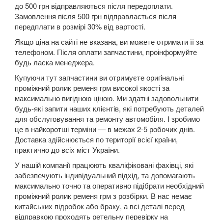
SUZUKI
до 500 грн відправляються після передоплати.
keyboard_arrow_down
Замовлення після 500 грн відправлається після
TESLA
передплати в розмірі 30% від вартості.
keyboard_arrow_down
Якщо ціна на сайті не вказана, ви можете отримати її за
TOYOTA
keyboard_arrow_down
телефоном. Після оплати запчастини, проінформуйте
будь ласка менеджера.
VOLKSWAGEN
keyboard_arrow_down
Купуючи тут запчастини ви отримуєте оригінальні
проміжний ролик ременя грм високої якості за
Arteon
максимально вигідною ціною. Ми здатні задовольнити
будь-які запити наших клієнтів, які потребують деталей
Atlas
для обслуговування та ремонту автомобіля. І зробимо
Atlas Cross Sport
це в найкоротші терміни — в межах 2-5 робочих днів.
Доставка здійснюється по території всієї країни,
Amarok (2H)
практично до всіх міст України.
У нашій компанії працюють кваліфіковані фахівці, які
Beetle (A5)
забезпечують індивідуальний підхід, та допомагають
максимально точно та оперативно підібрати необхідний
New Beetle (9C1)
проміжний ролик ременя грм з розбірки. В нас немає
китайських підробок або браку, а всі деталі перед
New Beetle (5C1)
відправкою проходять ретельну перевірку на