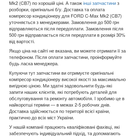
Mk2 (CB7) по хорошій ціні. А також
інші запчастини
з
розборки, оригінальні б/у. Доставка та оплата
LANCIA
keyboard_arrow_down
компресор кондиціонеру для FORD C-Max Mk2 (CB7)
уточняється з менеджерами. Замовлення до 500 грн
LAND ROVER
keyboard_arrow_down
відправляються після передоплати. Замовлення після
500 грн відправлається після передплати в розмірі 30%
LEXUS
keyboard_arrow_down
від вартості.
MG
Якщо ціна на сайті не вказана, ви можете отримати її за
keyboard_arrow_down
телефоном. Після оплати запчастини, проінформуйте
MASERATI
будь ласка менеджера.
keyboard_arrow_down
Купуючи тут запчастини ви отримуєте оригінальні
MAZDA
keyboard_arrow_down
компресор кондиціонеру високої якості за максимально
вигідною ціною. Ми здатні задовольнити будь-які
MERCEDES-BENZ
keyboard_arrow_down
запити наших клієнтів, які потребують деталей для
обслуговування та ремонту автомобіля. І зробимо це в
MINI
keyboard_arrow_down
найкоротші терміни — в межах 2-5 робочих днів.
Доставка здійснюється по території всієї країни,
MITSUBISHI
keyboard_arrow_down
практично до всіх міст України.
NISSAN
У нашій компанії працюють кваліфіковані фахівці, які
keyboard_arrow_down
забезпечують індивідуальний підхід, та допомагають