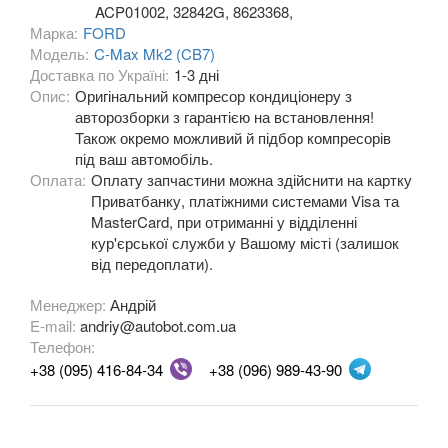
ACP01002, 32842G, 8623368,
Fiesta Mk8
Марка:
FORD
Модель:
C-Max Mk2 (CB7)
Fiesta Active Mk8
Доставка по Україні:
1-3 дні
Опис:
Оригінальний компресор кондиціонеру з
F-150 XII (P415)
авторозборки з гарантією на встановлення!
Також окремо можливий й підбор компресорів
F-150 XIII (P552)
під ваш автомобіль.
Оплата:
Оплату запчастини можна здійснити на картку
Galaxy Mk2 (VX, VY, WGR)
Приватбанку, платіжними системами Visa та
MasterCard, при отриманні у відділенні
Galaxy Mk3 (CA1, WA6)
кур'єрської служби у Вашому місті (залишок
від передоплати).
KA Mk1 (RBT)
Менеджер:
Андрій
KA Mk2 (RU8)
E-mail:
andriy@autobot.com.ua
Телефон:
KA Mk3
+38 (095) 416-84-34
+38 (096) 989-43-90
KA+
KA+ Active