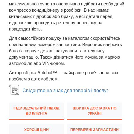
OPEL
максимально точно та оперативно підібрати необхідний
keyboard_arrow_down
компресор кондиціонеру з розбірки. В нас немає
PEUGEOT
китайських підробок або браку, а всі деталі перед
keyboard_arrow_down
відправкою проходять ретельну перевірку на
PORSCHE
працездатність.
keyboard_arrow_down
Для самостійного пошуку за каталогом скористайтесь
RENAULT
keyboard_arrow_down
оригінальним номером запчастини. Виробник наносить
його на корпус деталі, пакування та в технічну
ROVER
keyboard_arrow_down
документацію. Також дізнатися його можна за маркою
автомобіля або VIN-кодом.
SAAB
keyboard_arrow_down
Авторозбірка Autobot™ — найкраще розв'язання всіх
SEAT
проблем з автомобілем!
keyboard_arrow_down
Свідоцтво на знак для товарів і послуг
SKODA
keyboard_arrow_down
SMART
keyboard_arrow_down
ІНДИВІДУАЛЬНИЙ ПІДХІД
ШВИДКА ДОСТАВКА ПО
ДО КЛІЄНТА
УКРАЇНІ
SUBARU
keyboard_arrow_down
SUZUKI
keyboard_arrow_down
ХОРОШІ ЦІНИ
ПЕРЕВІРЕНІ ЗАПЧАСТИНИ