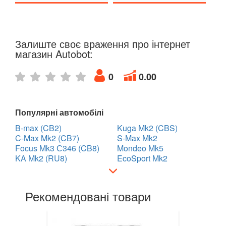
TESLA
keyboard_arrow_down
TOYOTA
keyboard_arrow_down
Залиште своє враження про інтернет
магазин Autobot:
VOLKSWAGEN
keyboard_arrow_down
VOLVO
0
0.00
keyboard_arrow_down
В наявності!
keyboard_arrow_down
Популярні автомобілі
B-max (CB2)
Kuga Mk2 (CBS)
C-Max Mk2 (CB7)
S-Max Mk2
Focus Mk3 С346 (CB8)
Mondeo Mk5
KA Mk2 (RU8)
EcoSport Mk2
Рекомендовані товари