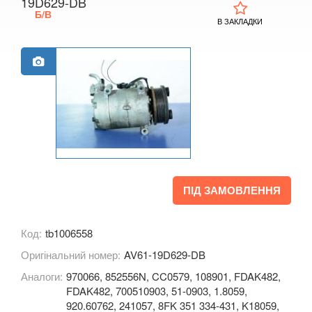
19D629-DB
Б/В
Grand С-Max (CB7)
В ЗАКЛАДКИ
Focus C-Max (DM2)
EcoSport Mk2
EDGE Mk2 (CD4)
Explorer III (U152)
Explorer IV (U251)
Explorer V (U502)
ПІД ЗАМОВЛЕННЯ
Focus Mk2 С307 (CB4)
Код:
tb1006558
Focus Mk2 CC (CA5)
Оригінальний номер:
AV61-19D629-DB
Focus Mk3 С346 (CB8)
Аналоги:
970066, 852556N, CC0579, 108901, FDAK482,
FDAK482, 700510903, 51-0903, 1.8059,
Fiesta Mk7 (JA8)
920.60762, 241057, 8FK 351 334-431, K18059,