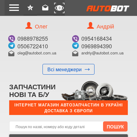
menu
star
drafts
0
0
Олег
Андрій
Б/В
В ЗАКЛАДКИ
0988978255
0954168434
0506722410
0969894390
oleg@autobot.com.ua
andriy@autobot.com.ua
drafts
drafts
Всі менеджери
КУПИТИ
ЗАПЧАСТИНИ
Оригінальний номер:
НОВІ ТА Б/У
Примітка:
ІНТЕРНЕТ МАГАЗИН АВТОЗАПЧАСТИН В УКРАЇНІ
ДОСТАВКА З ЄВРОПИ
Менеджер:
E-mail:
Телефон: