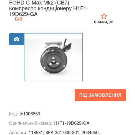
FORD C-Max Mk2 (CB7)
Компресор кондиціонеру H1F1-
Kuga Mk1 (CBV)
19D629-GA
Б/В
Kuga Mk2 (CBS)
В ЗАКЛАДКИ
Mondeo Mk3 (B5Y, BWY, B4Y)
Mondeo Mk4 (CA2)
Mondeo Mk5
Mustang V
Mustang VI (S550)
Mustang Mach-E
ПІД ЗАМОВЛЕННЯ
S-Max Mk1 (CA1)
Код:
tb1006559
S-Max Mk2
Оригінальний номер:
H1F1-19D629-GA
Transit V
Аналоги:
118681, 8FK 351 006-301, 2034050,