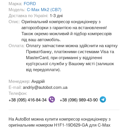
Марка:
FORD
Transit VI (V347/V348)
Модель:
C-Max Mk2 (CB7)
Доставка по Україні:
1-3 дні
Transit VII
Опис:
Оригінальний компресор кондиціонеру з
авторозборки з гарантією на встановлення!
Transit Connect Mk1 (V227, TC7, PU2)
Також окремо можливий й підбор компресорів
під ваш автомобіль.
Transit Connect Mk2
Оплата:
Оплату запчастини можна здійснити на картку
Приватбанку, платіжними системами Visa та
Transit Courier Mk1
MasterCard, при отриманні у відділенні
кур'єрської служби у Вашому місті (залишок
Transit Custom Mk1
від передоплати).
HONDA
keyboard_arrow_down
Менеджер:
Андрій
E-mail:
andriy@autobot.com.ua
HYUNDAI
keyboard_arrow_down
Телефон:
+38 (095) 416-84-34
+38 (096) 989-43-90
JAGUAR
keyboard_arrow_down
JEEP
keyboard_arrow_down
На AutoBot можна купити компресор кондиціонеру з
оригінальним номером H1F1-19D629-GA для C-Max
KIA
keyboard_arrow_down