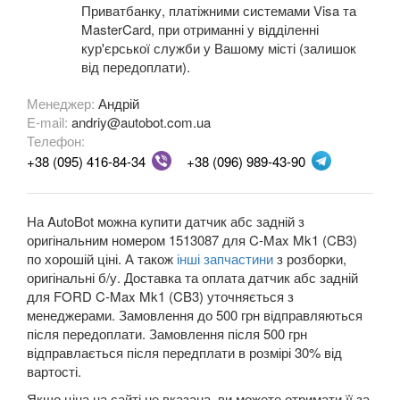
Приватбанку, платіжними системами Visa та
Fiesta Mk8
MasterCard, при отриманні у відділенні
кур'єрської служби у Вашому місті (залишок
Fiesta Active Mk8
від передоплати).
F-150 XII (P415)
Менеджер:
Андрій
E-mail:
andriy@autobot.com.ua
F-150 XIII (P552)
Телефон:
+38 (095) 416-84-34
+38 (096) 989-43-90
Galaxy Mk2 (VX, VY, WGR)
Galaxy Mk3 (CA1, WA6)
На AutoBot можна купити датчик абс задній з
оригінальним номером 1513087 для C-Max Mk1 (CB3)
KA Mk1 (RBT)
по хорошій ціні. А також
інші запчастини
з розборки,
оригінальні б/у. Доставка та оплата датчик абс задній
KA Mk2 (RU8)
для FORD C-Max Mk1 (CB3) уточняється з
менеджерами. Замовлення до 500 грн відправляються
KA Mk3
після передоплати. Замовлення після 500 грн
KA+
відправлається після передплати в розмірі 30% від
вартості.
KA+ Active
Якщо ціна на сайті не вказана, ви можете отримати її за