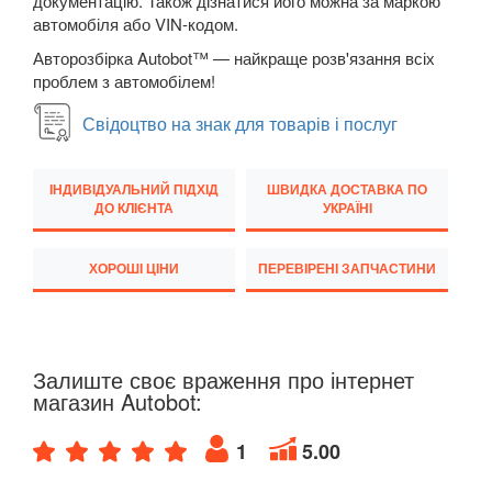
документацію. Також дізнатися його можна за маркою
автомобіля або VIN-кодом.
Transit VI (V347/V348)
Авторозбірка Autobot™ — найкраще розв'язання всіх
Transit VII
проблем з автомобілем!
Свідоцтво на знак для товарів і послуг
Transit Connect Mk1 (V227, TC7, PU2)
Transit Connect Mk2
ІНДИВІДУАЛЬНИЙ ПІДХІД
ШВИДКА ДОСТАВКА ПО
ДО КЛІЄНТА
УКРАЇНІ
Transit Courier Mk1
Transit Custom Mk1
ХОРОШІ ЦІНИ
ПЕРЕВІРЕНІ ЗАПЧАСТИНИ
HONDA
keyboard_arrow_down
HYUNDAI
keyboard_arrow_down
Залиште своє враження про інтернет
JAGUAR
магазин Autobot:
keyboard_arrow_down
JEEP
keyboard_arrow_down
1
5.00
KIA
keyboard_arrow_down