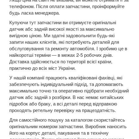
телефоном. Після оплати запчастини, проінформуйте
Kuga Mk1 (CBV)
будь ласка менеджера.
Kuga Mk2 (CBS)
Купуючи тут запчастини ви отримуєте оригінальні
датчик абс задній високої якості за максимально
Mondeo Mk3 (B5Y, BWY, B4Y)
вигідною ціною. Ми здатні задовольнити будь-які
запити наших клієнтів, які потребують деталей для
Mondeo Mk4 (CA2)
обслуговування та ремонту автомобіля. І зробимо це в
найкоротші терміни — в межах 2-5 робочих днів.
Mondeo Mk5
Доставка здійснюється по території всієї країни,
практично до всіх міст України.
Mustang V
У нашій компанії працюють кваліфіковані фахівці, які
забезпечують індивідуальний підхід, та допомагають
Mustang VI (S550)
максимально точно та оперативно підібрати необхідний
датчик абс задній з розбірки. В нас немає китайських
Mustang Mach-E
підробок або браку, а всі деталі перед відправкою
проходять ретельну перевірку на працездатність.
S-Max Mk1 (CA1)
Для самостійного пошуку за каталогом скористайтесь
S-Max Mk2
оригінальним номером запчастини. Виробник наносить
його на корпус деталі, пакування та в технічну
Transit V