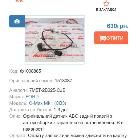
Б/В
Grand С-Max (CB7)
В ЗАКЛАДКИ
Focus C-Max (DM2)
630грн.
EcoSport Mk2
КУПИТИ
EDGE Mk2 (CD4)
Explorer III (U152)
Explorer IV (U251)
Код:
tb1008885
Оригінальний номер:
1513087
Explorer V (U502)
Аналоги:
7M5T-2B325-CJB
Focus Mk2 С307 (CB4)
Марка:
FORD
Модель:
C-Max Mk1 (CB3)
Focus Mk2 CC (CA5)
Доставка по Україні:
1-3 дні
Опис:
Оригінальний датчик АБС задній правий з
Focus Mk3 С346 (CB8)
авторозборки з гарантією на встановлення. Є в
наявності!
Fiesta Mk7 (JA8)
Оплата:
Оплату запчастини можна здійснити на картку