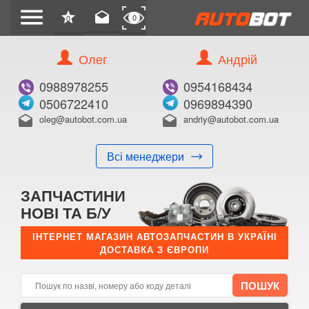
menu
star
drafts
0
0
Олег
Андрій
Б/В
В ЗАКЛАДКИ
0988978255
0954168434
0506722410
0969894390
oleg@autobot.com.ua
andriy@autobot.com.ua
drafts
drafts
Всі менеджери
КУПИТИ
ЗАПЧАСТИНИ
Оригінальний номер:
НОВІ ТА Б/У
Примітка:
ІНТЕРНЕТ МАГАЗИН АВТОЗАПЧАСТИН В УКРАЇНІ
ДОСТАВКА З ЄВРОПИ
Менеджер:
E-mail:
Телефон: