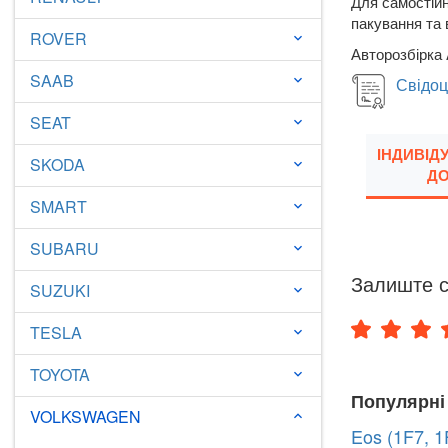
Для самостійн
пакування та 
ROVER
keyboard_arrow_down
Авторозбірка 
SAAB
keyboard_arrow_down
Свідоц
SEAT
keyboard_arrow_down
ІНДИВІД
SKODA
keyboard_arrow_down
ДО
SMART
keyboard_arrow_down
SUBARU
keyboard_arrow_down
Залиште с
SUZUKI
keyboard_arrow_down
TESLA
keyboard_arrow_down
TOYOTA
keyboard_arrow_down
Популярні
VOLKSWAGEN
keyboard_arrow_down
Eos (1F7, 1