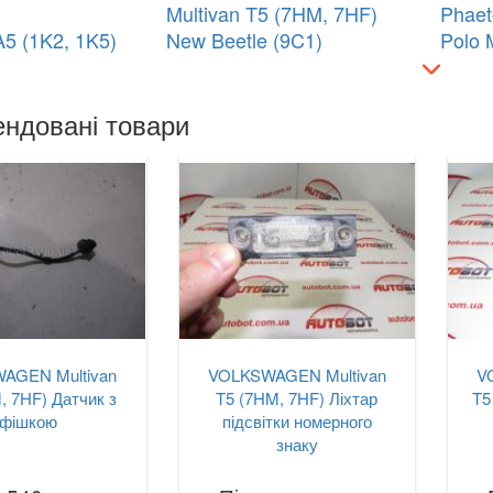
Multivan T5 (7HM, 7HF)
Phaet
A5 (1K2, 1K5)
New Beetle (9C1)
Polo 
ндовані товари
AGEN Multivan
VOLKSWAGEN Multivan
V
, 7HF) Датчик з
T5 (7HM, 7HF) Ліхтар
T5
фішкою
підсвітки номерного
знаку