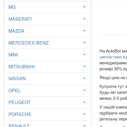
MG
keyboard_arrow_down
MASERATI
keyboard_arrow_down
MAZDA
keyboard_arrow_down
MERCEDES-BENZ
keyboard_arrow_down
На AutoBot мо
MINI
keyboard_arrow_down
запчастини
з 
менеджерами. 
MITSUBISHI
keyboard_arrow_down
розмірі 30% ві
Якщо ціна на 
NISSAN
keyboard_arrow_down
Купуючи тут з
OPEL
keyboard_arrow_down
будь-які запи
межах 2-5 робо
PEUGEOT
keyboard_arrow_down
У нашій компа
підібрати нео
PORSCHE
keyboard_arrow_down
ретельну пере
RENAULT
keyboard_arrow_down