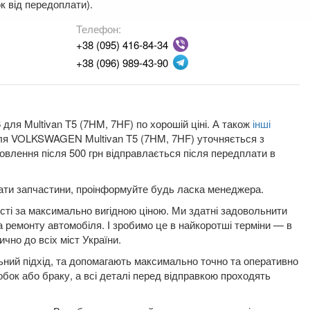
к від передоплати).
Телефон:
+38 (095) 416-84-34
+38 (096) 989-43-90
для Multivan T5 (7HM, 7HF) по хорошій ціні. А також
інші
ї для VOLKSWAGEN Multivan T5 (7HM, 7HF) уточняється з
влення після 500 грн відправлається після передплати в
плати запчастини, проінформуйте будь ласка менеджера.
ості за максимально вигідною ціною. Ми здатні задовольнити
а ремонту автомобіля. І зробимо це в найкоротші терміни — в
ично до всіх міст України.
льний підхід, та допомагають максимально точно та оперативно
робок або браку, а всі деталі перед відправкою проходять