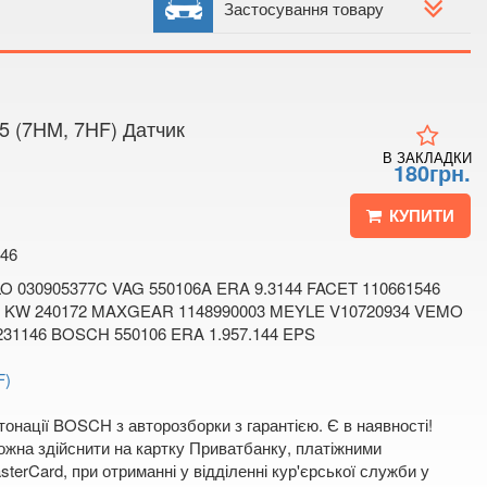
 4
Застосування товару
 мапі
 (7HM, 7HF) Датчик
В ЗАКЛАДКИ
180грн.
КУПИТИ
46
O 030905377C VAG 550106A ERA 9.3144 FACET 110661546
4 KW 240172 MAXGEAR 1148990003 MEYLE V10720934 VEMO
231146 BOSCH 550106 ERA 1.957.144 EPS
F)
онації BOSCH з авторозборки з гарантією. Є в наявності!
жна здійснити на картку Приватбанку, платіжними
terCard, при отриманні у відділенні кур'єрської служби у