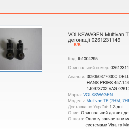
Тимірязєва,
Показати на
VOLKSWAGEN Multivan T5
детонації 0261231146
Б/В
Код:
tb1004295
Оригінальний номер:
02612311
Аналоги:
309050377030C DELL
HANS PRIES 457.14
1J0973702 VAG 0261
Марка:
VOLKSWAGEN
Модель:
Multivan T5 (7HM, 7H
Доставка по Україні:
1-3 дні
Опис:
Оригінальний датчик дет
Оплата:
Оплату запчастини мо
системами Visa та Mas