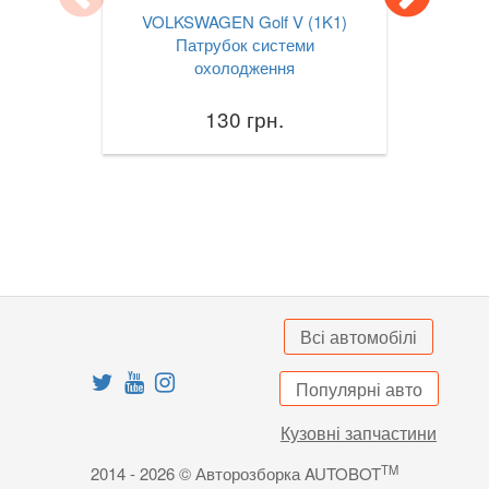
VOLKSWAGEN Golf V (1K1)
Jetta Mk VII A7
Патрубок системи
охолодження
Lupo (6X1, 6E1)
130 грн.
Multivan T5 (7HM, 7HF)
Passat B6 (3С2, 3С5)
Passat B7 (362, 365)
Passat B8 (3G2, 3G5)
Passat CC (357)
Всі автомобілі
Passat CC (358)
Passat Alltrack Mk I (B7)
Популярні авто
Passat Alltrack Mk II (B8)
Кузовні запчастини
TM
2014 - 2026 © Авторозборка AUTOBOT
Phaeton (3D1)