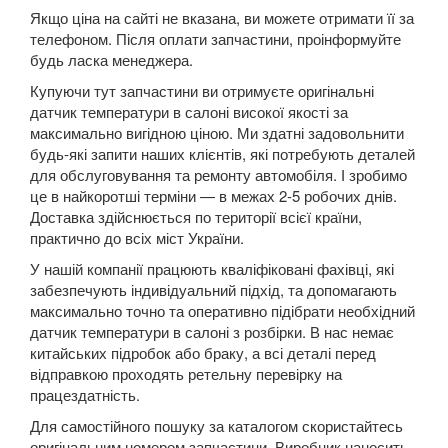
SUZUKI
keyboard_arrow_down
Якщо ціна на сайті не вказана, ви можете отримати її за
телефоном. Після оплати запчастини, проінформуйте
TESLA
keyboard_arrow_down
будь ласка менеджера.
Купуючи тут запчастини ви отримуєте оригінальні
TOYOTA
keyboard_arrow_down
датчик температури в салоні високої якості за
максимально вигідною ціною. Ми здатні задовольнити
VOLKSWAGEN
keyboard_arrow_down
будь-які запити наших клієнтів, які потребують деталей
для обслуговування та ремонту автомобіля. І зробимо
Arteon
це в найкоротші терміни — в межах 2-5 робочих днів.
Доставка здійснюється по території всієї країни,
Atlas
практично до всіх міст України.
Atlas Cross Sport
У нашій компанії працюють кваліфіковані фахівці, які
забезпечують індивідуальний підхід, та допомагають
Amarok (2H)
максимально точно та оперативно підібрати необхідний
датчик температури в салоні з розбірки. В нас немає
Beetle (A5)
китайських підробок або браку, а всі деталі перед
відправкою проходять ретельну перевірку на
New Beetle (9C1)
працездатність.
Для самостійного пошуку за каталогом скористайтесь
New Beetle (5C1)
оригінальним номером запчастини. Виробник наносить