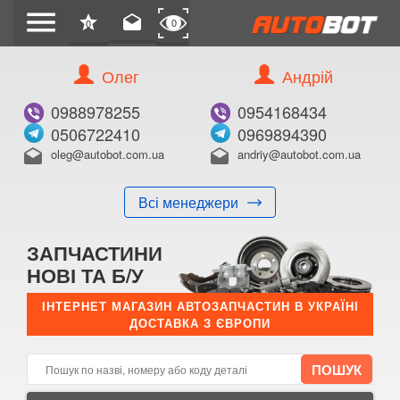
menu
star
drafts
0
0
Олег
Андрій
Б/В
В ЗАКЛАДКИ
0988978255
0954168434
0506722410
0969894390
oleg@autobot.com.ua
andriy@autobot.com.ua
drafts
drafts
Всі менеджери
КУПИТИ
ЗАПЧАСТИНИ
Оригінальний номер:
НОВІ ТА Б/У
Примітка:
ІНТЕРНЕТ МАГАЗИН АВТОЗАПЧАСТИН В УКРАЇНІ
ДОСТАВКА З ЄВРОПИ
Менеджер:
E-mail:
Телефон: