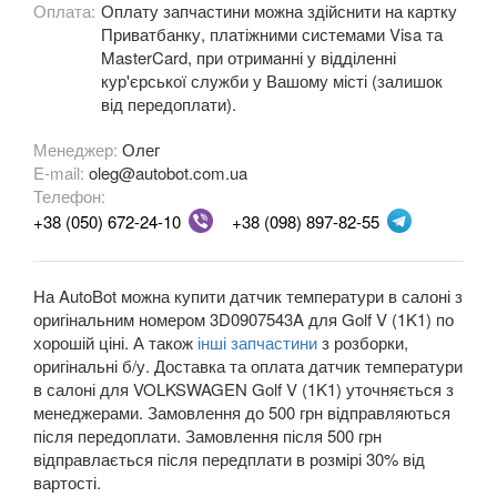
Оплата:
Оплату запчастини можна здійснити на картку
Приватбанку, платіжними системами Visa та
OPEL
keyboard_arrow_down
MasterCard, при отриманні у відділенні
кур'єрської служби у Вашому місті (залишок
PEUGEOT
keyboard_arrow_down
від передоплати).
PORSCHE
keyboard_arrow_down
Менеджер:
Олег
E-mail:
oleg@autobot.com.ua
RENAULT
keyboard_arrow_down
Телефон:
+38 (050) 672-24-10
+38 (098) 897-82-55
ROVER
keyboard_arrow_down
SAAB
keyboard_arrow_down
На AutoBot можна купити датчик температури в салоні з
оригінальним номером 3D0907543A для Golf V (1K1) по
SEAT
keyboard_arrow_down
хорошій ціні. А також
інші запчастини
з розборки,
оригінальні б/у. Доставка та оплата датчик температури
SKODA
keyboard_arrow_down
в салоні для VOLKSWAGEN Golf V (1K1) уточняється з
менеджерами. Замовлення до 500 грн відправляються
SMART
keyboard_arrow_down
після передоплати. Замовлення після 500 грн
відправлається після передплати в розмірі 30% від
SUBARU
keyboard_arrow_down
вартості.