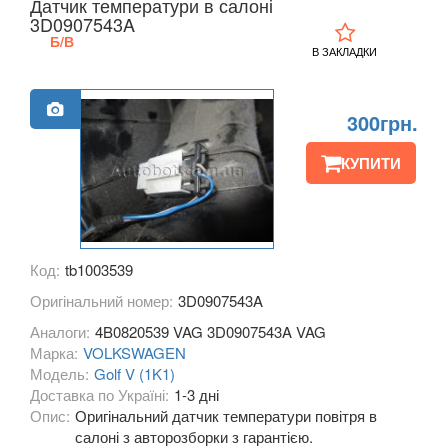
Датчик температури в салоні
3D0907543A
KIA
keyboard_arrow_down
Б/В
В ЗАКЛАДКИ
LANCIA
keyboard_arrow_down
LAND ROVER
keyboard_arrow_down
300грн.
LEXUS
keyboard_arrow_down
КУПИТИ
MG
keyboard_arrow_down
MASERATI
keyboard_arrow_down
Код:
tb1003539
MAZDA
keyboard_arrow_down
Оригінальний номер:
3D0907543A
MERCEDES-BENZ
keyboard_arrow_down
Аналоги:
4B0820539 VAG 3D0907543A VAG
Марка:
VOLKSWAGEN
MINI
keyboard_arrow_down
Модель:
Golf V (1K1)
Доставка по Україні:
1-3 дні
MITSUBISHI
keyboard_arrow_down
Опис:
Оригінальний датчик температури повітря в
салоні з авторозборки з гарантією.
NISSAN
keyboard_arrow_down