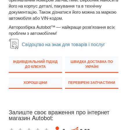
New Beetle Cabrio (1Y7)
його на корпус деталі, пакування та в технічну
документацію. Також дізнатися його можна за маркою
Caddy IV
автомобіля або VIN-кодом.
Авторозбірка Autobot™ — найкраще розв'язання всіх
Eos (1F7, 1F8)
проблем з автомобілем!
FOX (5Z1)
Свідоцтво на знак для товарів і послуг
Golf V (1K1)
ІНДИВІДУАЛЬНИЙ ПІДХІД
ШВИДКА ДОСТАВКА ПО
Golf V Variant (1K5)
ДО КЛІЄНТА
УКРАЇНІ
Golf V Plus (5М1)
ХОРОШІ ЦІНИ
ПЕРЕВІРЕНІ ЗАПЧАСТИНИ
Golf VI (5K1)
Golf VI Cabrio (517)
Залиште своє враження про інтернет
Golf VI Variant (AJ5)
магазин Autobot:
Golf VI Plus (521)