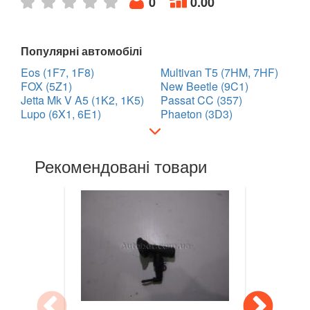
0
0.00
Golf VII (5G1)
Golf VII Variant (BA5)
Популярні автомобілі
Eos (1F7, 1F8)
Golf VII Sportsvan
Multivan T5 (7HM, 7HF)
FOX (5Z1)
New Beetle (9C1)
Jetta Mk V A5 (1K2, 1K5)
Passat CC (357)
Golf VIII
Lupo (6X1, 6E1)
Phaeton (3D3)
Cross Golf
ID.3
Рекомендовані товари
ID.4
ID.5
ID.6
Jetta Mk V A5 (1K2, 1K5)
Jetta Mk VI A6 (5C6)