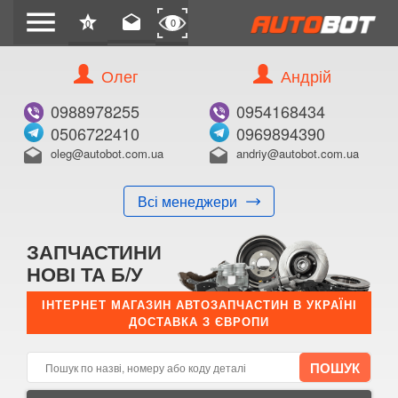
menu
star
drafts
0
0
Олег
Андрій
Б/В
В ЗАКЛАДКИ
0988978255
0954168434
0506722410
0969894390
oleg@autobot.com.ua
andriy@autobot.com.ua
drafts
drafts
Всі менеджери
КУПИТИ
ЗАПЧАСТИНИ
Оригінальний номер:
НОВІ ТА Б/У
Примітка:
ІНТЕРНЕТ МАГАЗИН АВТОЗАПЧАСТИН В УКРАЇНІ
ДОСТАВКА З ЄВРОПИ
Менеджер:
E-mail:
Телефон: