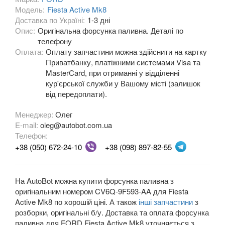
Модель:
Fiesta Active Mk8
Fiesta Mk8
Доставка по Україні:
1-3 дні
Опис:
Оригінальна форсунка паливна. Деталі по
Fiesta Active Mk8
телефону
Оплата:
Оплату запчастини можна здійснити на картку
F-150 XII (P415)
Приватбанку, платіжними системами Visa та
MasterCard, при отриманні у відділенні
F-150 XIII (P552)
кур'єрської служби у Вашому місті (залишок
від передоплати).
Galaxy Mk2 (VX, VY, WGR)
Менеджер:
Олег
Galaxy Mk3 (CA1, WA6)
E-mail:
oleg@autobot.com.ua
Телефон:
KA Mk1 (RBT)
+38 (050) 672-24-10
+38 (098) 897-82-55
KA Mk2 (RU8)
KA Mk3
На AutoBot можна купити форсунка паливна з
оригінальним номером CV6Q-9F593-AA для Fiesta
KA+
Active Mk8 по хорошій ціні. А також
інші запчастини
з
розборки, оригінальні б/у. Доставка та оплата форсунка
KA+ Active
паливна для FORD Fiesta Active Mk8 уточняється з