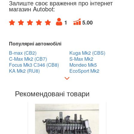
Залиште своє враження про інтернет
магазин Autobot:
LANCIA
keyboard_arrow_down
1
5.00
LAND ROVER
keyboard_arrow_down
LEXUS
keyboard_arrow_down
Популярні автомобілі
MG
keyboard_arrow_down
B-max (CB2)
Kuga Mk2 (CBS)
C-Max Mk2 (CB7)
S-Max Mk2
MASERATI
keyboard_arrow_down
Focus Mk3 С346 (CB8)
Mondeo Mk5
KA Mk2 (RU8)
EcoSport Mk2
MAZDA
keyboard_arrow_down
MERCEDES-BENZ
keyboard_arrow_down
Рекомендовані товари
MINI
keyboard_arrow_down
MITSUBISHI
keyboard_arrow_down
NISSAN
keyboard_arrow_down