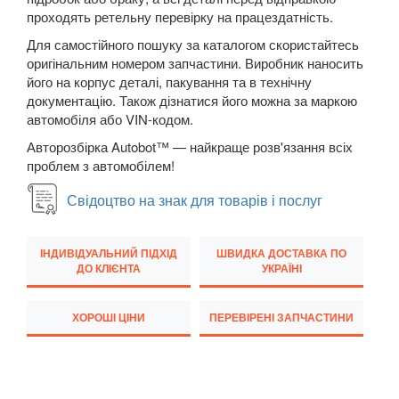
проходять ретельну перевірку на працездатність.
Transit VI (V347/V348)
Для самостійного пошуку за каталогом скористайтесь
оригінальним номером запчастини. Виробник наносить
Transit VII
його на корпус деталі, пакування та в технічну
документацію. Також дізнатися його можна за маркою
Transit Connect Mk1 (V227, TC7, PU2)
автомобіля або VIN-кодом.
Transit Connect Mk2
Авторозбірка Autobot™ — найкраще розв'язання всіх
проблем з автомобілем!
Transit Courier Mk1
Свідоцтво на знак для товарів і послуг
Transit Custom Mk1
HONDA
keyboard_arrow_down
ІНДИВІДУАЛЬНИЙ ПІДХІД
ШВИДКА ДОСТАВКА ПО
ДО КЛІЄНТА
УКРАЇНІ
HYUNDAI
keyboard_arrow_down
ХОРОШІ ЦІНИ
ПЕРЕВІРЕНІ ЗАПЧАСТИНИ
JAGUAR
keyboard_arrow_down
JEEP
keyboard_arrow_down
KIA
keyboard_arrow_down