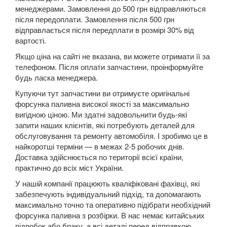
менеджерами. Замовлення до 500 грн відправляються
Kuga Mk1 (CBV)
після передоплати. Замовлення після 500 грн
відправлається після передплати в розмірі 30% від
Kuga Mk2 (CBS)
вартості.
Mondeo Mk3 (B5Y, BWY, B4Y)
Якщо ціна на сайті не вказана, ви можете отримати її за
телефоном. Після оплати запчастини, проінформуйте
Mondeo Mk4 (CA2)
будь ласка менеджера.
Купуючи тут запчастини ви отримуєте оригінальні
Mondeo Mk5
форсунка паливна високої якості за максимально
вигідною ціною. Ми здатні задовольнити будь-які
Mustang V
запити наших клієнтів, які потребують деталей для
обслуговування та ремонту автомобіля. І зробимо це в
Mustang VI (S550)
найкоротші терміни — в межах 2-5 робочих днів.
Доставка здійснюється по території всієї країни,
Mustang Mach-E
практично до всіх міст України.
S-Max Mk1 (CA1)
У нашій компанії працюють кваліфіковані фахівці, які
забезпечують індивідуальний підхід, та допомагають
S-Max Mk2
максимально точно та оперативно підібрати необхідний
форсунка паливна з розбірки. В нас немає китайських
Transit V
підробок або браку, а всі деталі перед відправкою