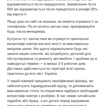
відправляються після передоплати. Замовлення після
Kuga Mk1 (CBV)
500 грн відправлається після передплати в розмірі 30%
від вартості.
Kuga Mk2 (CBS)
Якщо ціна на сайті не вказана, ви можете отримати її за
Mondeo Mk3 (B5Y, BWY, B4Y)
телефоном. Після оплати запчастини, проінформуйте
будь ласка менеджера.
Mondeo Mk4 (CA2)
Купуючи тут запчастини ви отримуєте оригінальні
витратомір повітря високої якості за максимально
Mondeo Mk5
вигідною ціною. Ми здатні задовольнити будь-які
запити наших клієнтів, які потребують деталей для
Mustang V
обслуговування та ремонту автомобіля. І зробимо це в
найкоротші терміни — в межах 2-5 робочих днів.
Mustang VI (S550)
Доставка здійснюється по території всієї країни,
практично до всіх міст України.
Mustang Mach-E
У нашій компанії працюють кваліфіковані фахівці, які
S-Max Mk1 (CA1)
забезпечують індивідуальний підхід, та допомагають
максимально точно та оперативно підібрати необхідний
S-Max Mk2
витратомір повітря з розбірки. В нас немає китайських
підробок або браку, а всі деталі перед відправкою
Transit V
проходять ретельну перевірку на працездатність.