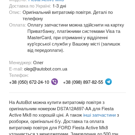
Доставка по Україні:
1-3 дні
Fiesta Mk8
Опис:
Оригінальний витратомір повітря. Деталі по
телефону
Fiesta Active Mk8
Оплата:
Оплату запчастини можна здійснити на картку
Приватбанку, платіжними системами Visa та
F-150 XII (P415)
MasterCard, при отриманні у відділенні
кур'єрської служби у Вашому місті (залишок
F-150 XIII (P552)
від передоплати).
Galaxy Mk2 (VX, VY, WGR)
Менеджер:
Олег
E-mail:
oleg@autobot.com.ua
Galaxy Mk3 (CA1, WA6)
Телефон:
KA Mk1 (RBT)
+38 (050) 672-24-10
+38 (098) 897-82-55
KA Mk2 (RU8)
На AutoBot можна купити витратомір повітря з
KA Mk3
оригінальним номером DS7A12A697-AA для Fiesta
Active Mk8 по хорошій ціні. А також
інші запчастини
з
KA+
розборки, оригінальні б/у. Доставка та оплата
витратомір повітря для FORD Fiesta Active Mk8
KA+ Active
уточняється з менеджерами. Замовлення до 500 грн