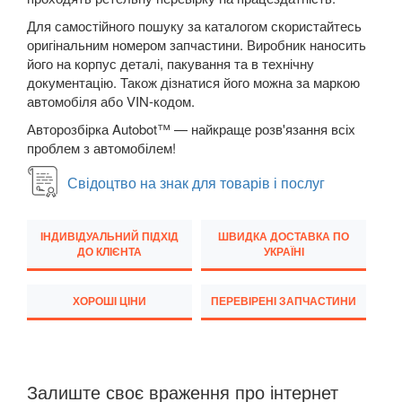
Для самостійного пошуку за каталогом скористайтесь
Transit VI (V347/V348)
оригінальним номером запчастини. Виробник наносить
його на корпус деталі, пакування та в технічну
Transit VII
документацію. Також дізнатися його можна за маркою
автомобіля або VIN-кодом.
Transit Connect Mk1 (V227, TC7, PU2)
Авторозбірка Autobot™ — найкраще розв'язання всіх
Transit Connect Mk2
проблем з автомобілем!
Transit Courier Mk1
Свідоцтво на знак для товарів і послуг
Transit Custom Mk1
ІНДИВІДУАЛЬНИЙ ПІДХІД
ШВИДКА ДОСТАВКА ПО
HONDA
keyboard_arrow_down
ДО КЛІЄНТА
УКРАЇНІ
HYUNDAI
keyboard_arrow_down
ХОРОШІ ЦІНИ
ПЕРЕВІРЕНІ ЗАПЧАСТИНИ
JAGUAR
keyboard_arrow_down
JEEP
keyboard_arrow_down
Залиште своє враження про інтернет
KIA
keyboard_arrow_down