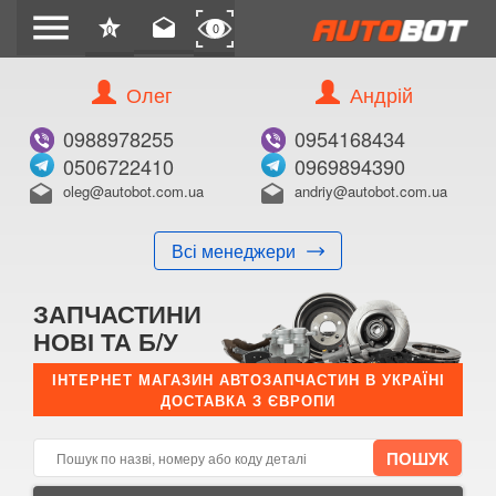
menu
star
drafts
0
0
Олег
Андрій
Б/В
В ЗАКЛАДКИ
0988978255
0954168434
0506722410
0969894390
oleg@autobot.com.ua
andriy@autobot.com.ua
drafts
drafts
Всі менеджери
КУПИТИ
ЗАПЧАСТИНИ
Оригінальний номер:
НОВІ ТА Б/У
Примітка:
ІНТЕРНЕТ МАГАЗИН АВТОЗАПЧАСТИН В УКРАЇНІ
ДОСТАВКА З ЄВРОПИ
Менеджер:
E-mail:
Телефон: