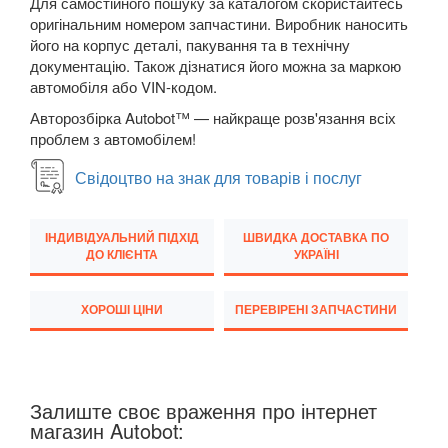
Для самостійного пошуку за каталогом скористайтесь
Megane III (BZ, DZ, KZ)
оригінальним номером запчастини. Виробник наносить
його на корпус деталі, пакування та в технічну
Megane IV
документацію. Також дізнатися його можна за маркою
автомобіля або VIN-кодом.
Modus (JP0)
Авторозбірка Autobot™ — найкраще розв'язання всіх
Grand Modus (JP0)
проблем з автомобілем!
Sandero II Stepway (B8)
Свідоцтво на знак для товарів і послуг
Grand Scenic II (JM)
ІНДИВІДУАЛЬНИЙ ПІДХІД
ШВИДКА ДОСТАВКА ПО
Scenic III (JZ0)
ДО КЛІЄНТА
УКРАЇНІ
Grand Scenic III (JZ0)
ХОРОШІ ЦІНИ
ПЕРЕВІРЕНІ ЗАПЧАСТИНИ
Scenic IV
Grand Scenic IV
Залиште своє враження про інтернет
Twingo II (CN0)
магазин Autobot: