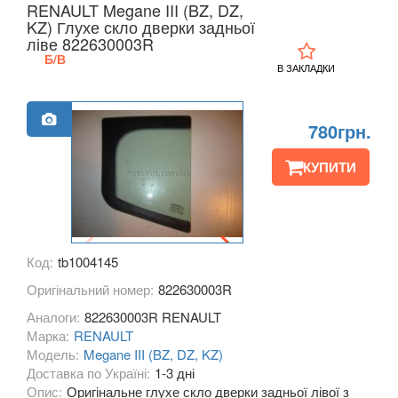
RENAULT Megane III (BZ, DZ,
KIA
KZ) Глухе скло дверки задньої
keyboard_arrow_down
ліве 822630003R
LANCIA
Б/В
keyboard_arrow_down
В ЗАКЛАДКИ
LAND ROVER
keyboard_arrow_down
780грн.
LEXUS
keyboard_arrow_down
КУПИТИ
MG
keyboard_arrow_down
MASERATI
keyboard_arrow_down
MAZDA
keyboard_arrow_down
Код:
tb1004145
MERCEDES-BENZ
keyboard_arrow_down
Оригінальний номер:
822630003R
Аналоги:
822630003R RENAULT
MINI
keyboard_arrow_down
Марка:
RENAULT
Модель:
Megane III (BZ, DZ, KZ)
MITSUBISHI
keyboard_arrow_down
Доставка по Україні:
1-3 дні
Опис:
Оригінальне глухе скло дверки задньої лівої з
NISSAN
keyboard_arrow_down