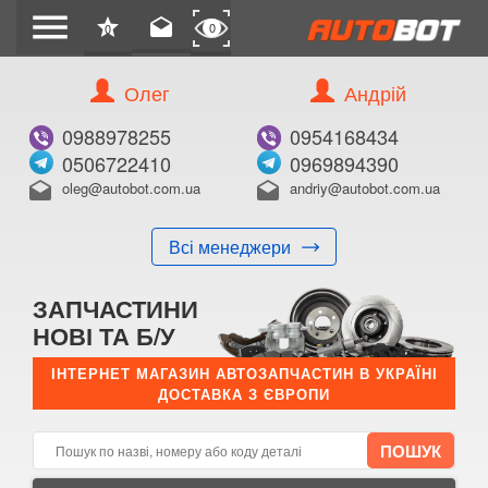
menu
star
drafts
0
0
Олег
Андрій
Б/В
В ЗАКЛАДКИ
0988978255
0954168434
0506722410
0969894390
oleg@autobot.com.ua
andriy@autobot.com.ua
drafts
drafts
Всі менеджери
КУПИТИ
ЗАПЧАСТИНИ
Оригінальний номер:
НОВІ ТА Б/У
Примітка:
ІНТЕРНЕТ МАГАЗИН АВТОЗАПЧАСТИН В УКРАЇНІ
ДОСТАВКА З ЄВРОПИ
Менеджер:
E-mail:
Телефон: