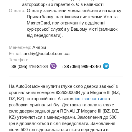
авторозборки з гарантією. Є в наявності!
Оплата:
Оплату запчастини можна здійснити на картку
OPEL
keyboard_arrow_down
Приватбанку, платіжними системами Visa та
MasterCard, при отриманні у відділенні
PEUGEOT
keyboard_arrow_down
кур'єрської служби у Вашому місті (залишок
від передоплати).
PORSCHE
keyboard_arrow_down
Менеджер:
Андрій
RENAULT
keyboard_arrow_down
E-mail:
andriy@autobot.com.ua
Телефон:
Captur (J5)
+38 (095) 416-84-34
+38 (096) 989-43-90
Clio III (BR, CR, KR)
Clio IV (BK, KH, J5)
На AutoBot можна купити глухе скло дверки задньої з
оригінальним номером 822630003R для Megane III (BZ,
Duster (FE, HS)
DZ, KZ) по хорошій ціні. А також
інші запчастини
з
розборки, оригінальні б/у. Доставка та оплата глухе
Fluence (L3, B3)
скло дверки задньої для RENAULT Megane III (BZ, DZ,
KZ) уточняється з менеджерами. Замовлення до 500
Espace IV (JK0)
грн відправляються після передоплати. Замовлення
після 500 грн відправлається після передплати в