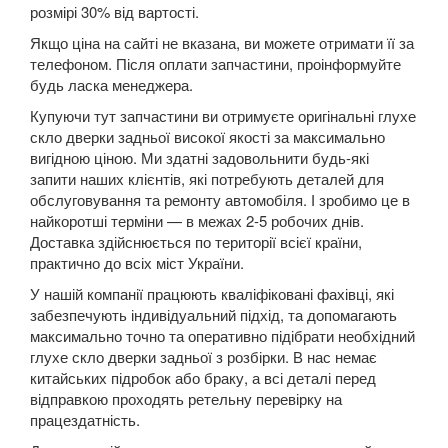
Grand Espace IV (JK0)
розмірі 30% від вартості.
Якщо ціна на сайті не вказана, ви можете отримати її за
Espace V
телефоном. Після оплати запчастини, проінформуйте
будь ласка менеджера.
Kadjar
Купуючи тут запчастини ви отримуєте оригінальні глухе
Kangoo II (FW, KW)
скло дверки задньої високої якості за максимально
вигідною ціною. Ми здатні задовольнити будь-які
Koleos I (HY0)
запити наших клієнтів, які потребують деталей для
обслуговування та ремонту автомобіля. І зробимо це в
Koleos II
найкоротші терміни — в межах 2-5 робочих днів.
Доставка здійснюється по території всієї країни,
Laguna II (BG, KG)
практично до всіх міст України.
Laguna III (BT, DT, KT)
У нашій компанії працюють кваліфіковані фахівці, які
забезпечують індивідуальний підхід, та допомагають
Latitude (L7)
максимально точно та оперативно підібрати необхідний
глухе скло дверки задньої з розбірки. В нас немає
Master III (HD, FD, JD)
китайських підробок або браку, а всі деталі перед
відправкою проходять ретельну перевірку на
Megane II (BM, CM, KM, LM, EM)
працездатність.