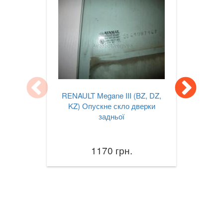
TESLA
keyboard_arrow_down
TOYOTA
keyboard_arrow_down
VOLKSWAGEN
keyboard_arrow_down
VOLVO
keyboard_arrow_down
В наявності!
RENAULT Megane III (BZ, DZ,
keyboard_arrow_down
KZ) Опускне скло дверки
задньої
1170 грн.