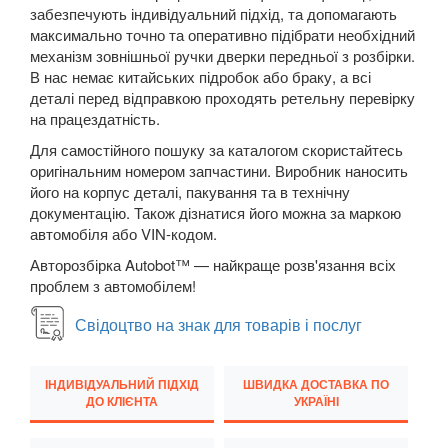
Megane III (BZ, DZ, KZ)
забезпечують індивідуальний підхід, та допомагають
максимально точно та оперативно підібрати необхідний
Megane IV
механізм зовнішньої ручки дверки передньої з розбірки.
В нас немає китайських підробок або браку, а всі
Modus (JP0)
деталі перед відправкою проходять ретельну перевірку
на працездатність.
Grand Modus (JP0)
Для самостійного пошуку за каталогом скористайтесь
оригінальним номером запчастини. Виробник наносить
Sandero II Stepway (B8)
його на корпус деталі, пакування та в технічну
документацію. Також дізнатися його можна за маркою
Grand Scenic II (JM)
автомобіля або VIN-кодом.
Scenic III (JZ0)
Авторозбірка Autobot™ — найкраще розв'язання всіх
проблем з автомобілем!
Grand Scenic III (JZ0)
Свідоцтво на знак для товарів і послуг
Scenic IV
Grand Scenic IV
ІНДИВІДУАЛЬНИЙ ПІДХІД
ШВИДКА ДОСТАВКА ПО
ДО КЛІЄНТА
УКРАЇНІ
Twingo II (CN0)