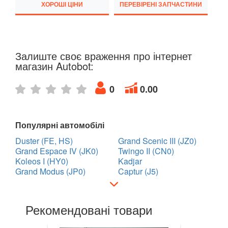
ХОРОШІ ЦІНИ
ПЕРЕВІРЕНІ ЗАПЧАСТИНИ
Twingo III (X07)
Vel Satis (BJ0)
Talisman
Залиште своє враження про інтернет
магазин Autobot:
ZOE
0
0.00
ROVER
keyboard_arrow_down
SAAB
keyboard_arrow_down
Популярні автомобілі
SEAT
keyboard_arrow_down
Duster (FE, HS)
Grand Scenic III (JZ0)
Grand Espace IV (JK0)
Twingo II (CN0)
SKODA
keyboard_arrow_down
Koleos I (HY0)
Kadjar
Grand Modus (JP0)
Captur (J5)
SMART
keyboard_arrow_down
SUBARU
keyboard_arrow_down
Рекомендовані товари
SUZUKI
keyboard_arrow_down