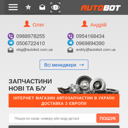
menu
star
drafts
0
0
Олег
Андрій
Б/В
В ЗАКЛАДКИ
0988978255
0954168434
0506722410
0969894390
oleg@autobot.com.ua
andriy@autobot.com.ua
drafts
drafts
Всі менеджери
КУПИТИ
ЗАПЧАСТИНИ
Оригінальний номер:
НОВІ ТА Б/У
Примітка:
ІНТЕРНЕТ МАГАЗИН АВТОЗАПЧАСТИН В УКРАЇНІ
ДОСТАВКА З ЄВРОПИ
Менеджер:
E-mail:
Телефон: