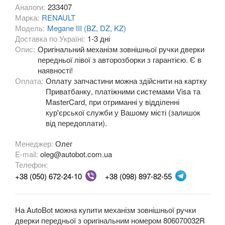
Аналоги:
233407
Марка:
RENAULT
OPEL
keyboard_arrow_down
Модель:
Megane III (BZ, DZ, KZ)
Доставка по Україні:
1-3 дні
PEUGEOT
keyboard_arrow_down
Опис:
Оригінальний механізм зовнішньої ручки дверки
передньої лівої з авторозборки з гарантією. Є в
PORSCHE
keyboard_arrow_down
наявності!
Оплата:
Оплату запчастини можна здійснити на картку
RENAULT
keyboard_arrow_down
Приватбанку, платіжними системами Visa та
MasterCard, при отриманні у відділенні
Captur (J5)
кур'єрської служби у Вашому місті (залишок
від передоплати).
Clio III (BR, CR, KR)
Менеджер:
Олег
Clio IV (BK, KH, J5)
E-mail:
oleg@autobot.com.ua
Телефон:
Duster (FE, HS)
+38 (050) 672-24-10
+38 (098) 897-82-55
Fluence (L3, B3)
Espace IV (JK0)
На AutoBot можна купити механізм зовнішньої ручки
дверки передньої з оригінальним номером 806070032R