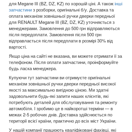
Grand Espace IV (JK0)
для Megane III (BZ, DZ, KZ) по хорошій ціні. А також
інші
запчастини
з розборки, оригінальні б/у. Доставка та
Espace V
оплата механізм зовнішньої ручки дверки передньої
для RENAULT Megane III (BZ, DZ, KZ) уточняється з
Kadjar
менеджерами. Замовлення до 500 грн відправляються
після передоплати. Замовлення після 500 грн
Kangoo II (FW, KW)
відправлається після передплати в розмірі 30% від
вартості.
Koleos I (HY0)
Якщо ціна на сайті не вказана, ви можете отримати її за
телефоном. Після оплати запчастини, проінформуйте
Koleos II
будь ласка менеджера.
Laguna II (BG, KG)
Купуючи тут запчастини ви отримуєте оригінальні
механізм зовнішньої ручки дверки передньої високої
Laguna III (BT, DT, KT)
якості за максимально вигідною ціною. Ми здатні
задовольнити будь-які запити наших клієнтів, які
Latitude (L7)
потребують деталей для обслуговування та ремонту
автомобіля. І зробимо це в найкоротші терміни — в
Master III (HD, FD, JD)
межах 2-5 робочих днів. Доставка здійснюється по
території всієї країни, практично до всіх міст України.
Megane II (BM, CM, KM, LM, EM)
У нашій компанії працюють кваліфіковані фахівці, які