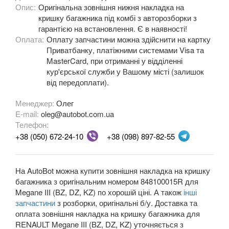
Megane III (BZ, DZ, KZ)
Опис:
Оригінальна зовнішня нижня накладка на
кришку багажника під комбі з авторозборки з
Megane IV
гарантією на встановлення. Є в наявності!
Оплата:
Оплату запчастини можна здійснити на картку
Modus (JP0)
Приватбанку, платіжними системами Visa та
MasterCard, при отриманні у відділенні
Grand Modus (JP0)
кур'єрської служби у Вашому місті (залишок
від передоплати).
Sandero II Stepway (B8)
Менеджер:
Олег
Grand Scenic II (JM)
E-mail:
oleg@autobot.com.ua
Телефон:
Scenic III (JZ0)
+38 (050) 672-24-10
+38 (098) 897-82-55
Grand Scenic III (JZ0)
На AutoBot можна купити зовнішня накладка на кришку
Scenic IV
багажника з оригінальним номером 848100015R для
Megane III (BZ, DZ, KZ) по хорошій ціні. А також
інші
Grand Scenic IV
запчастини
з розборки, оригінальні б/у. Доставка та
оплата зовнішня накладка на кришку багажника для
Twingo II (CN0)
RENAULT Megane III (BZ, DZ, KZ) уточняється з