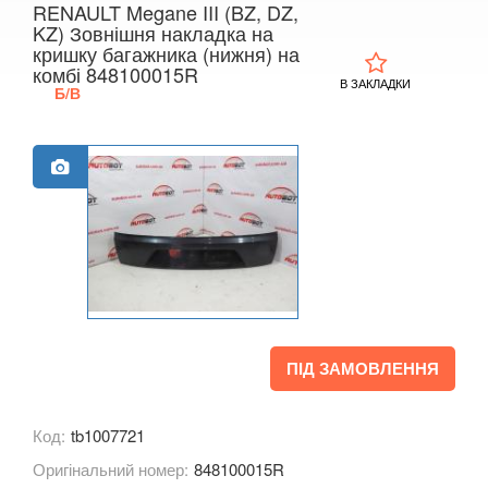
RENAULT Megane III (BZ, DZ,
KIA
KZ) Зовнішня накладка на
keyboard_arrow_down
кришку багажника (нижня) на
комбі 848100015R
LANCIA
keyboard_arrow_down
В ЗАКЛАДКИ
Б/В
LAND ROVER
keyboard_arrow_down
LEXUS
keyboard_arrow_down
MG
keyboard_arrow_down
MASERATI
keyboard_arrow_down
MAZDA
keyboard_arrow_down
MERCEDES-BENZ
keyboard_arrow_down
ПІД ЗАМОВЛЕННЯ
MINI
keyboard_arrow_down
Код:
tb1007721
MITSUBISHI
keyboard_arrow_down
Оригінальний номер:
848100015R
NISSAN
keyboard_arrow_down