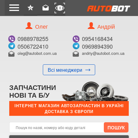
menu
star
drafts
0
0
Олег
Андрій
Б/В
В ЗАКЛАДКИ
0988978255
0954168434
0506722410
0969894390
oleg@autobot.com.ua
andriy@autobot.com.ua
drafts
drafts
Всі менеджери
КУПИТИ
ЗАПЧАСТИНИ
Оригінальний номер:
НОВІ ТА Б/У
Примітка:
ІНТЕРНЕТ МАГАЗИН АВТОЗАПЧАСТИН В УКРАЇНІ
ДОСТАВКА З ЄВРОПИ
Менеджер:
E-mail:
Телефон: