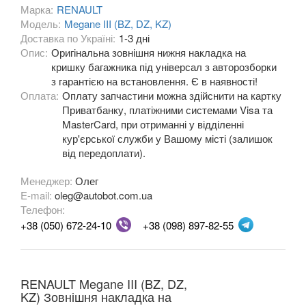
Марка:
RENAULT
Модель:
Megane III (BZ, DZ, KZ)
OPEL
keyboard_arrow_down
Доставка по Україні:
1-3 дні
Опис:
Оригінальна зовнішня нижня накладка на
PEUGEOT
keyboard_arrow_down
кришку багажника під універсал з авторозборки
з гарантією на встановлення. Є в наявності!
PORSCHE
keyboard_arrow_down
Оплата:
Оплату запчастини можна здійснити на картку
Приватбанку, платіжними системами Visa та
RENAULT
keyboard_arrow_down
MasterCard, при отриманні у відділенні
кур'єрської служби у Вашому місті (залишок
Captur (J5)
від передоплати).
Clio III (BR, CR, KR)
Менеджер:
Олег
E-mail:
oleg@autobot.com.ua
Clio IV (BK, KH, J5)
Телефон:
+38 (050) 672-24-10
+38 (098) 897-82-55
Duster (FE, HS)
Fluence (L3, B3)
RENAULT Megane III (BZ, DZ,
Espace IV (JK0)
KZ) Зовнішня накладка на