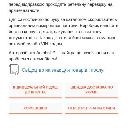
перед відправкою проходять ретельну перевірку на
TESLA
keyboard_arrow_down
працездатність.
TOYOTA
Для самостійного пошуку за каталогом скористайтесь
keyboard_arrow_down
оригінальним номером запчастини. Виробник наносить
VOLKSWAGEN
його на корпус деталі, пакування та в технічну
keyboard_arrow_down
документацію. Також дізнатися його можна за маркою
VOLVO
автомобіля або VIN-кодом.
keyboard_arrow_down
Авторозбірка Autobot™ — найкраще розв'язання всіх
В наявності!
keyboard_arrow_down
проблем з автомобілем!
Свідоцтво на знак для товарів і послуг
ІНДИВІДУАЛЬНИЙ ПІДХІД
ШВИДКА ДОСТАВКА ПО
ДО КЛІЄНТА
УКРАЇНІ
ХОРОШІ ЦІНИ
ПЕРЕВІРЕНІ ЗАПЧАСТИНИ