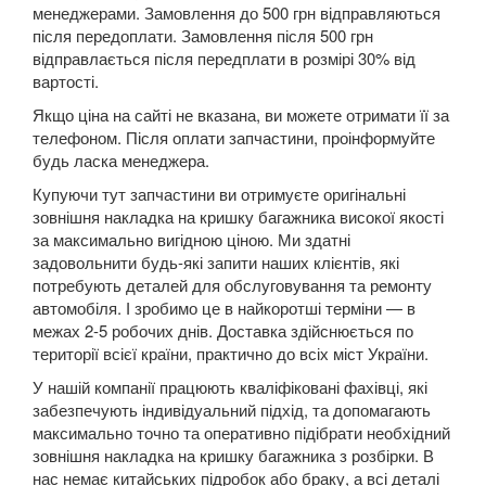
менеджерами. Замовлення до 500 грн відправляються
Twingo III (X07)
після передоплати. Замовлення після 500 грн
Vel Satis (BJ0)
відправлається після передплати в розмірі 30% від
вартості.
Talisman
Якщо ціна на сайті не вказана, ви можете отримати її за
телефоном. Після оплати запчастини, проінформуйте
ZOE
будь ласка менеджера.
ROVER
keyboard_arrow_down
Купуючи тут запчастини ви отримуєте оригінальні
зовнішня накладка на кришку багажника високої якості
SAAB
keyboard_arrow_down
за максимально вигідною ціною. Ми здатні
задовольнити будь-які запити наших клієнтів, які
SEAT
keyboard_arrow_down
потребують деталей для обслуговування та ремонту
автомобіля. І зробимо це в найкоротші терміни — в
SKODA
keyboard_arrow_down
межах 2-5 робочих днів. Доставка здійснюється по
території всієї країни, практично до всіх міст України.
SMART
keyboard_arrow_down
У нашій компанії працюють кваліфіковані фахівці, які
забезпечують індивідуальний підхід, та допомагають
SUBARU
keyboard_arrow_down
максимально точно та оперативно підібрати необхідний
зовнішня накладка на кришку багажника з розбірки. В
SUZUKI
keyboard_arrow_down
нас немає китайських підробок або браку, а всі деталі