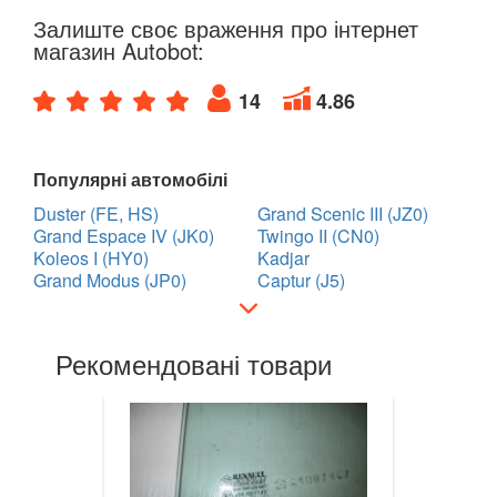
Залиште своє враження про інтернет
магазин Autobot:
14
4.86
Популярні автомобілі
Duster (FE, HS)
Grand Scenic III (JZ0)
Grand Espace IV (JK0)
Twingo II (CN0)
Koleos I (HY0)
Kadjar
Grand Modus (JP0)
Captur (J5)
Рекомендовані товари