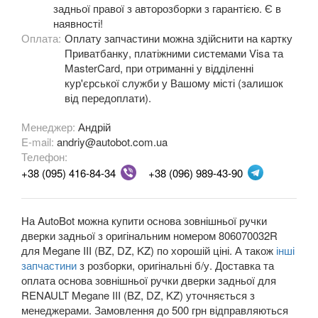
задньої правої з авторозборки з гарантією. Є в
наявності!
OPEL
keyboard_arrow_down
Оплата:
Оплату запчастини можна здійснити на картку
Приватбанку, платіжними системами Visa та
PEUGEOT
keyboard_arrow_down
MasterCard, при отриманні у відділенні
кур'єрської служби у Вашому місті (залишок
PORSCHE
keyboard_arrow_down
від передоплати).
RENAULT
keyboard_arrow_down
Менеджер:
Андрій
E-mail:
andriy@autobot.com.ua
Captur (J5)
Телефон:
+38 (095) 416-84-34
+38 (096) 989-43-90
Clio III (BR, CR, KR)
Clio IV (BK, KH, J5)
На AutoBot можна купити основа зовнішньої ручки
Duster (FE, HS)
дверки задньої з оригінальним номером 806070032R
для Megane III (BZ, DZ, KZ) по хорошій ціні. А також
інші
Fluence (L3, B3)
запчастини
з розборки, оригінальні б/у. Доставка та
оплата основа зовнішньої ручки дверки задньої для
Espace IV (JK0)
RENAULT Megane III (BZ, DZ, KZ) уточняється з
менеджерами. Замовлення до 500 грн відправляються