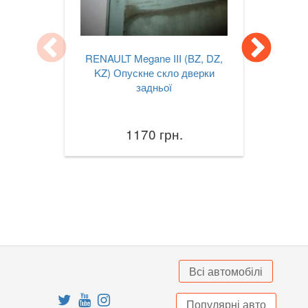
TESLA
keyboard_arrow_down
TOYOTA
keyboard_arrow_down
RENAULT Megane III (BZ, DZ,
VOLKSWAGEN
KZ) Опускне скло дверки
keyboard_arrow_down
задньої
VOLVO
keyboard_arrow_down
В наявності!
1170 грн.
keyboard_arrow_down
Всі автомобілі
Популярні авто