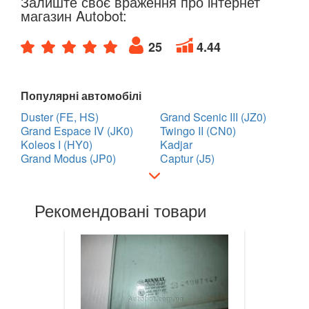
Залиште своє враження про інтернет
Twingo III (X07)
магазин Autobot:
Vel Satis (BJ0)
25
4.44
Talisman
ZOE
Популярні автомобілі
Duster (FE, HS)
Grand Scenic III (JZ0)
ROVER
keyboard_arrow_down
Grand Espace IV (JK0)
Twingo II (CN0)
Koleos I (HY0)
Kadjar
SAAB
keyboard_arrow_down
Grand Modus (JP0)
Captur (J5)
SEAT
keyboard_arrow_down
Рекомендовані товари
SKODA
keyboard_arrow_down
SMART
keyboard_arrow_down
SUBARU
keyboard_arrow_down
SUZUKI
keyboard_arrow_down