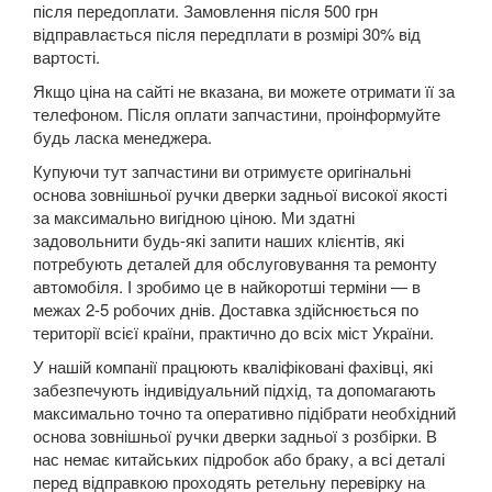
Grand Espace IV (JK0)
після передоплати. Замовлення після 500 грн
відправлається після передплати в розмірі 30% від
Espace V
вартості.
Якщо ціна на сайті не вказана, ви можете отримати її за
Kadjar
телефоном. Після оплати запчастини, проінформуйте
будь ласка менеджера.
Kangoo II (FW, KW)
Купуючи тут запчастини ви отримуєте оригінальні
Koleos I (HY0)
основа зовнішньої ручки дверки задньої високої якості
за максимально вигідною ціною. Ми здатні
Koleos II
задовольнити будь-які запити наших клієнтів, які
потребують деталей для обслуговування та ремонту
Laguna II (BG, KG)
автомобіля. І зробимо це в найкоротші терміни — в
межах 2-5 робочих днів. Доставка здійснюється по
Laguna III (BT, DT, KT)
території всієї країни, практично до всіх міст України.
У нашій компанії працюють кваліфіковані фахівці, які
Latitude (L7)
забезпечують індивідуальний підхід, та допомагають
Master III (HD, FD, JD)
максимально точно та оперативно підібрати необхідний
основа зовнішньої ручки дверки задньої з розбірки. В
Megane II (BM, CM, KM, LM, EM)
нас немає китайських підробок або браку, а всі деталі
перед відправкою проходять ретельну перевірку на