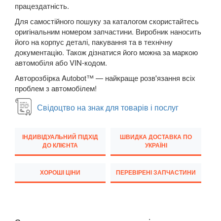
Megane III (BZ, DZ, KZ)
працездатність.
Для самостійного пошуку за каталогом скористайтесь
Megane IV
оригінальним номером запчастини. Виробник наносить
його на корпус деталі, пакування та в технічну
Modus (JP0)
документацію. Також дізнатися його можна за маркою
автомобіля або VIN-кодом.
Grand Modus (JP0)
Авторозбірка Autobot™ — найкраще розв'язання всіх
Sandero II Stepway (B8)
проблем з автомобілем!
Grand Scenic II (JM)
Свідоцтво на знак для товарів і послуг
Scenic III (JZ0)
ІНДИВІДУАЛЬНИЙ ПІДХІД
ШВИДКА ДОСТАВКА ПО
Grand Scenic III (JZ0)
ДО КЛІЄНТА
УКРАЇНІ
Scenic IV
ХОРОШІ ЦІНИ
ПЕРЕВІРЕНІ ЗАПЧАСТИНИ
Grand Scenic IV
Twingo II (CN0)