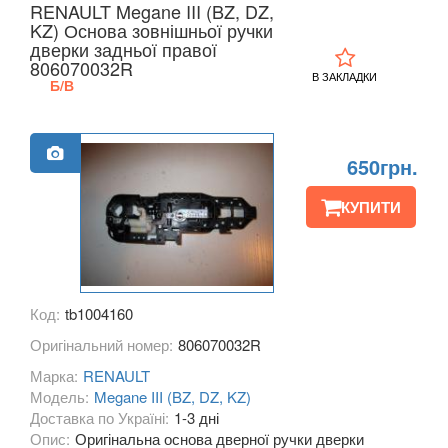
RENAULT Megane III (BZ, DZ,
KIA
KZ) Основа зовнішньої ручки
keyboard_arrow_down
дверки задньої правої
806070032R
LANCIA
keyboard_arrow_down
В ЗАКЛАДКИ
Б/В
LAND ROVER
keyboard_arrow_down
LEXUS
keyboard_arrow_down
650грн.
MG
keyboard_arrow_down
КУПИТИ
MASERATI
keyboard_arrow_down
MAZDA
keyboard_arrow_down
Код:
tb1004160
MERCEDES-BENZ
keyboard_arrow_down
Оригінальний номер:
806070032R
MINI
keyboard_arrow_down
Марка:
RENAULT
Модель:
Megane III (BZ, DZ, KZ)
MITSUBISHI
keyboard_arrow_down
Доставка по Україні:
1-3 дні
Опис:
Оригінальна основа дверної ручки дверки
NISSAN
keyboard_arrow_down