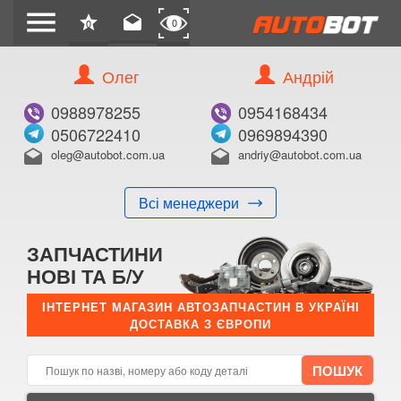
menu
star
drafts
0
0
Олег
Андрій
Б/В
В ЗАКЛАДКИ
0988978255
0954168434
0506722410
0969894390
oleg@autobot.com.ua
andriy@autobot.com.ua
drafts
drafts
Всі менеджери
КУПИТИ
ЗАПЧАСТИНИ
Оригінальний номер:
НОВІ ТА Б/У
Примітка:
ІНТЕРНЕТ МАГАЗИН АВТОЗАПЧАСТИН В УКРАЇНІ
ДОСТАВКА З ЄВРОПИ
Менеджер:
E-mail:
Телефон: