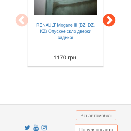
TESLA
keyboard_arrow_down
TOYOTA
keyboard_arrow_down
RENAULT Megane III (BZ, DZ,
VOLKSWAGEN
KZ) Опускне скло дверки
keyboard_arrow_down
задньої
VOLVO
keyboard_arrow_down
В наявності!
1170 грн.
keyboard_arrow_down
Всі автомобілі
Популярні авто