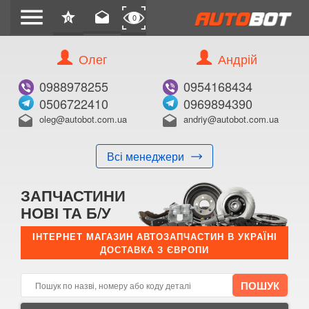
menu
star
drafts
0
0
Олег
Андрій
Б/В
В ЗАКЛАДКИ
0988978255
0954168434
0506722410
0969894390
oleg@autobot.com.ua
andriy@autobot.com.ua
drafts
drafts
Всі менеджери
КУПИТИ
ЗАПЧАСТИНИ
Оригінальний номер:
НОВІ ТА Б/У
Примітка:
ІНТЕРНЕТ МАГАЗИН АВТОЗАПЧАСТИН В УКРАЇНІ
ДОСТАВКА З ЄВРОПИ
Менеджер:
E-mail:
Телефон: