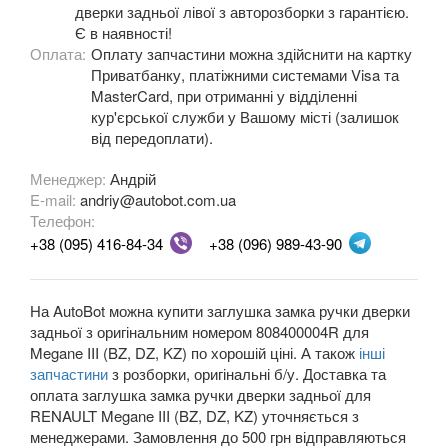
дверки задньої лівої з авторозборки з гарантією.
Є в наявності!
OPEL
keyboard_arrow_down
Оплата:
Оплату запчастини можна здійснити на картку
Приватбанку, платіжними системами Visa та
PEUGEOT
keyboard_arrow_down
MasterCard, при отриманні у відділенні
кур'єрської служби у Вашому місті (залишок
PORSCHE
keyboard_arrow_down
від передоплати).
RENAULT
keyboard_arrow_down
Менеджер:
Андрій
E-mail:
andriy@autobot.com.ua
Captur (J5)
Телефон:
+38 (095) 416-84-34
+38 (096) 989-43-90
Clio III (BR, CR, KR)
Clio IV (BK, KH, J5)
На AutoBot можна купити заглушка замка ручки дверки
Duster (FE, HS)
задньої з оригінальним номером 808400004R для
Megane III (BZ, DZ, KZ) по хорошій ціні. А також
інші
Fluence (L3, B3)
запчастини
з розборки, оригінальні б/у. Доставка та
оплата заглушка замка ручки дверки задньої для
Espace IV (JK0)
RENAULT Megane III (BZ, DZ, KZ) уточняється з
менеджерами. Замовлення до 500 грн відправляються