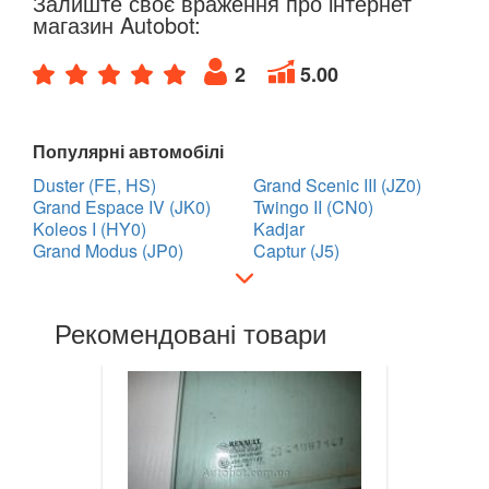
Залиште своє враження про інтернет
Twingo III (X07)
магазин Autobot:
Vel Satis (BJ0)
2
5.00
Talisman
ZOE
Популярні автомобілі
Duster (FE, HS)
Grand Scenic III (JZ0)
ROVER
keyboard_arrow_down
Grand Espace IV (JK0)
Twingo II (CN0)
Koleos I (HY0)
Kadjar
SAAB
keyboard_arrow_down
Grand Modus (JP0)
Captur (J5)
SEAT
keyboard_arrow_down
Рекомендовані товари
SKODA
keyboard_arrow_down
SMART
keyboard_arrow_down
SUBARU
keyboard_arrow_down
SUZUKI
keyboard_arrow_down