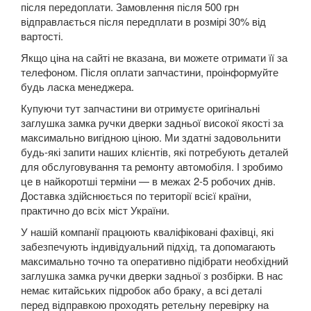
Grand Espace IV (JK0)
після передоплати. Замовлення після 500 грн
відправлається після передплати в розмірі 30% від
Espace V
вартості.
Якщо ціна на сайті не вказана, ви можете отримати її за
Kadjar
телефоном. Після оплати запчастини, проінформуйте
будь ласка менеджера.
Kangoo II (FW, KW)
Купуючи тут запчастини ви отримуєте оригінальні
Koleos I (HY0)
заглушка замка ручки дверки задньої високої якості за
максимально вигідною ціною. Ми здатні задовольнити
Koleos II
будь-які запити наших клієнтів, які потребують деталей
для обслуговування та ремонту автомобіля. І зробимо
Laguna II (BG, KG)
це в найкоротші терміни — в межах 2-5 робочих днів.
Доставка здійснюється по території всієї країни,
Laguna III (BT, DT, KT)
практично до всіх міст України.
У нашій компанії працюють кваліфіковані фахівці, які
Latitude (L7)
забезпечують індивідуальний підхід, та допомагають
Master III (HD, FD, JD)
максимально точно та оперативно підібрати необхідний
заглушка замка ручки дверки задньої з розбірки. В нас
Megane II (BM, CM, KM, LM, EM)
немає китайських підробок або браку, а всі деталі
перед відправкою проходять ретельну перевірку на