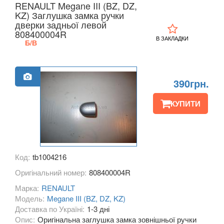
RENAULT Megane III (BZ, DZ,
KIA
KZ) Заглушка замка ручки
keyboard_arrow_down
дверки задньої левой
808400004R
LANCIA
keyboard_arrow_down
В ЗАКЛАДКИ
Б/В
LAND ROVER
keyboard_arrow_down
LEXUS
keyboard_arrow_down
390грн.
MG
keyboard_arrow_down
КУПИТИ
MASERATI
keyboard_arrow_down
MAZDA
keyboard_arrow_down
Код:
tb1004216
MERCEDES-BENZ
keyboard_arrow_down
Оригінальний номер:
808400004R
MINI
keyboard_arrow_down
Марка:
RENAULT
Модель:
Megane III (BZ, DZ, KZ)
MITSUBISHI
keyboard_arrow_down
Доставка по Україні:
1-3 дні
Опис:
Оригінальна заглушка замка зовнішньої ручки
NISSAN
keyboard_arrow_down