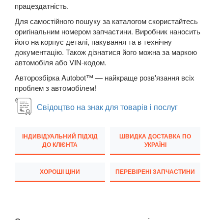
Megane III (BZ, DZ, KZ)
працездатність.
Для самостійного пошуку за каталогом скористайтесь
Megane IV
оригінальним номером запчастини. Виробник наносить
його на корпус деталі, пакування та в технічну
Modus (JP0)
документацію. Також дізнатися його можна за маркою
автомобіля або VIN-кодом.
Grand Modus (JP0)
Авторозбірка Autobot™ — найкраще розв'язання всіх
Sandero II Stepway (B8)
проблем з автомобілем!
Grand Scenic II (JM)
Свідоцтво на знак для товарів і послуг
Scenic III (JZ0)
ІНДИВІДУАЛЬНИЙ ПІДХІД
ШВИДКА ДОСТАВКА ПО
Grand Scenic III (JZ0)
ДО КЛІЄНТА
УКРАЇНІ
Scenic IV
ХОРОШІ ЦІНИ
ПЕРЕВІРЕНІ ЗАПЧАСТИНИ
Grand Scenic IV
Twingo II (CN0)