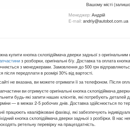
Вашому місті (залишо
Менеджер:
Андрій
E-mail:
andriy@autobot.com.ua
жна купити кнопка склопідіймача дверки задньої з оригінальним 
запчастини
з розборки, оригінальні б/у. Доставка та оплата кно
очняється з менеджерами. Замовлення до 500 грн відправляютьс
я після передплати в розмірі 30% від вартості.
сайті не вказана, ви можете отримати її за телефоном. Після о
апчастини ви отримуєте оригінальні кнопка склопідіймача дверки
льнити будь-які запити наших клієнтів, які потребують деталей 
рміни — в межах 2-5 робочих днів. Доставка здійснюється по терит
нії працюють кваліфіковані фахівці, які забезпечують індивідуа
бхідний кнопка склопідіймача дверки задньої з розбірки. В нас не
оходять ретельну перевірку на працездатність.