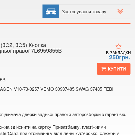
 4
 мапі
Застосування товару
3С2, 3С5) Кнопка
дньої правої 7L6959855B
В ЗАКЛАДКИ
250грн.
КУПИТИ
55B
AGEN V10-73-0257 VEMO 30937485 SWAG 37485 FEBI
підіймача дверки задньої правої з авторозборки з гарантією.
жна здійснити на картку Приватбанку, платіжними
terCard, при отриманні у відділенні кур'єрської служби у