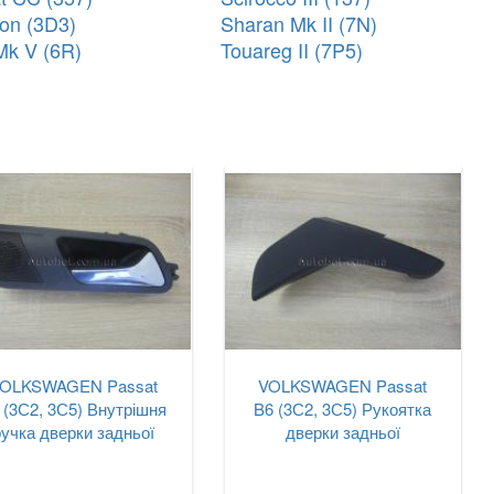
on (3D3)
Sharan Mk II (7N)
Mk V (6R)
Touareg II (7P5)
OLKSWAGEN Passat
VOLKSWAGEN Passat
 (3С2, 3С5) Внутрішня
B6 (3С2, 3С5) Рукоятка
ручка дверки задньої
дверки задньої