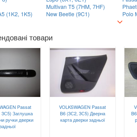
Multivan T5 (7HM, 7HF)
Phaet
A5 (1K2, 1K5)
New Beetle (9C1)
Polo 
ндовані товари
WAGEN Passat
VOLKSWAGEN Passat
V
, 3С5) Заглушка
B6 (3С2, 3С5) Дверна
B6
ни ручки дверки
карта дверки задньої
задньої