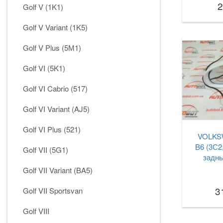
2
Golf V (1K1)
Golf V Variant (1K5)
Golf V Plus (5М1)
Golf VI (5K1)
Golf VI Cabrio (517)
Golf VI Variant (AJ5)
Golf VI Plus (521)
VOLKS
B6 (3С2
Golf VII (5G1)
заднь
Golf VII Variant (BA5)
3
Golf VII Sportsvan
Golf VIII