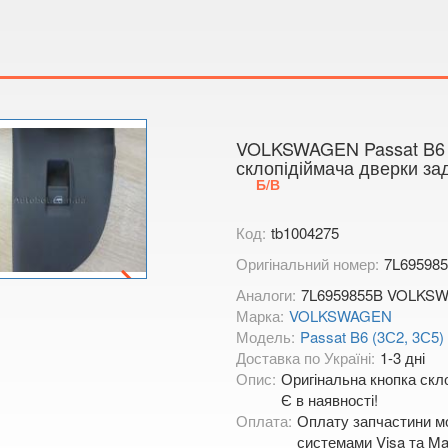
Тимірязєва,
Показати на
VOLKSWAGEN Passat B6 (
склопідіймача дверки за
Б/В
Код:
tb1004275
Оригінальний номер:
7L69598
Аналоги:
7L6959855B VOLKSW
Марка:
VOLKSWAGEN
Модель:
Passat B6 (3С2, 3С5)
Доставка по Україні:
1-3 дні
Опис:
Оригінальна кнопка скло
Є в наявності!
Оплата:
Оплату запчастини мо
системами Visa та Mas