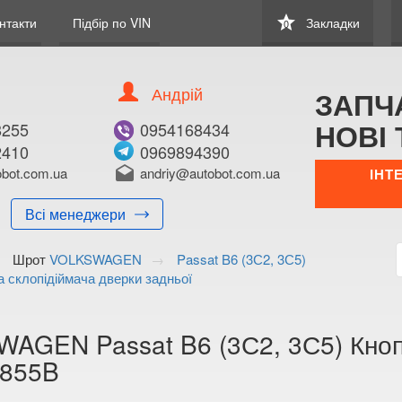
star
нтакти
Підбір по VIN
Закладки
0
Андрій
ЗАПЧ
НОВІ 
8255
0954168434
2410
0969894390
В ЗАКЛАДКИ
КУПИТИ
bot.com.ua
drafts
andriy@autobot.com.ua
ІНТ
Оригінальний номе
Всі менеджери
Примітка:
Шрот
VOLKSWAGEN
Passat B6 (3С2, 3С5)
Менеджер:
а склопідіймача дверки задньої
E-mail:
Телефон:
+38 (095) 416-8
AGEN Passat B6 (3С2, 3С5) Кнопк
+38 (096) 989-4
9855B
Волинська о