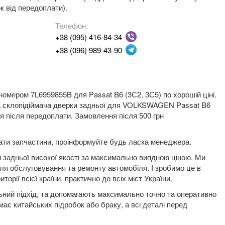
к від передоплати).
Телефон:
+38 (095) 416-84-34
+38 (096) 989-43-90
номером 7L6959855B для Passat B6 (3С2, 3С5) по хорошій ціні.
пка склопідіймача дверки задньої для VOLKSWAGEN Passat B6
я після передоплати. Замовлення після 500 грн
плати запчастини, проінформуйте будь ласка менеджера.
 задньої високої якості за максимально вигідною ціною. Ми
для обслуговування та ремонту автомобіля. І зробимо це в
орії всієї країни, практично до всіх міст України.
льний підхід, та допомагають максимально точно та оперативно
має китайських підробок або браку, а всі деталі перед