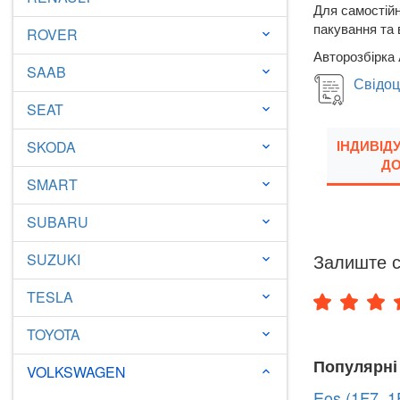
Для самостійн
пакування та 
ROVER
keyboard_arrow_down
Авторозбірка 
SAAB
keyboard_arrow_down
Свідоц
SEAT
keyboard_arrow_down
ІНДИВІД
SKODA
keyboard_arrow_down
ДО
SMART
keyboard_arrow_down
SUBARU
keyboard_arrow_down
Залиште с
SUZUKI
keyboard_arrow_down
TESLA
keyboard_arrow_down
TOYOTA
keyboard_arrow_down
Популярні
VOLKSWAGEN
keyboard_arrow_down
Eos (1F7, 1