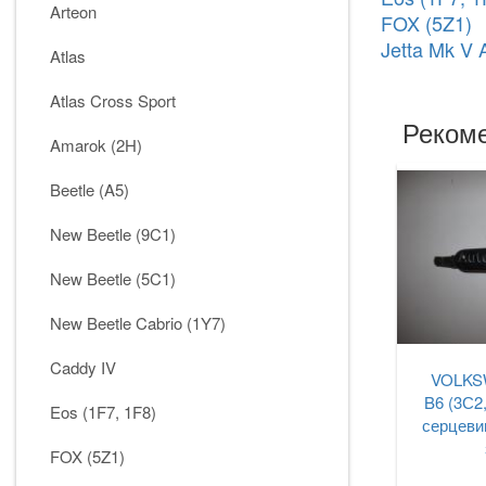
Arteon
FOX (5Z1)
Jetta Mk V 
Atlas
Atlas Cross Sport
Рекоме
Amarok (2H)
Beetle (A5)
New Beetle (9C1)
New Beetle (5C1)
New Beetle Cabrio (1Y7)
Caddy IV
VOLKS
B6 (3С2
Eos (1F7, 1F8)
серцеви
FOX (5Z1)