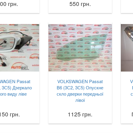
00 грн.
550 грн.
WAGEN Passat
VOLKSWAGEN Passat
V
, 3С5) Дзеркало
B6 (3С2, 3С5) Опускне
ого виду ліве
скло дверки передньої
с
лівої
150 грн.
1125 грн.