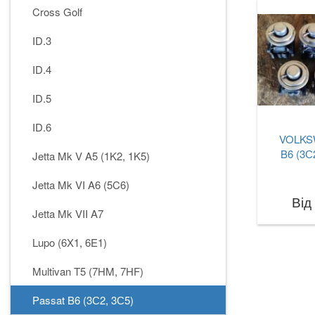
Cross Golf
ID.3
ID.4
ID.5
ID.6
VOLKS
B6 (3С
Jetta Mk V A5 (1K2, 1K5)
Jetta Mk VI A6 (5C6)
Від
Jetta Mk VII A7
Lupo (6X1, 6E1)
Multivan T5 (7HM, 7HF)
Passat B6 (3С2, 3С5)