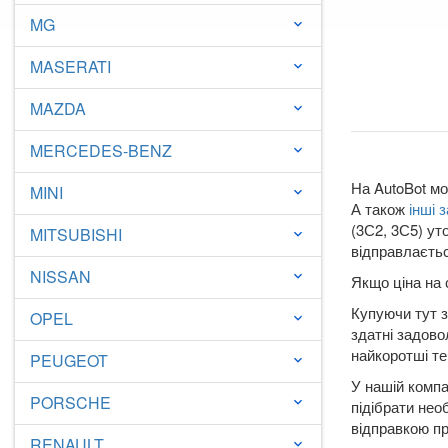
MG
keyboard_arrow_down
MASERATI
keyboard_arrow_down
MAZDA
keyboard_arrow_down
MERCEDES-BENZ
keyboard_arrow_down
На AutoBot мо
MINI
keyboard_arrow_down
А також
інші 
(3С2, 3С5) ут
MITSUBISHI
keyboard_arrow_down
відправлаєтьс
NISSAN
keyboard_arrow_down
Якщо ціна на 
Купуючи тут з
OPEL
keyboard_arrow_down
здатні задово
найкоротші те
PEUGEOT
keyboard_arrow_down
У нашій компа
PORSCHE
keyboard_arrow_down
підібрати нео
відправкою пр
RENAULT
keyboard_arrow_down